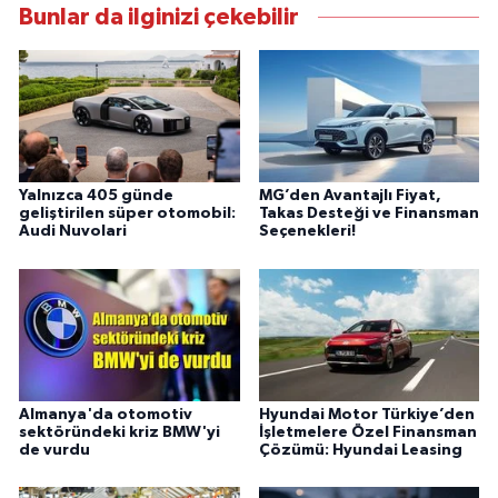
Bunlar da ilginizi çekebilir
Yalnızca 405 günde
MG’den Avantajlı Fiyat,
geliştirilen süper otomobil:
Takas Desteği ve Finansman
Audi Nuvolari
Seçenekleri!
Almanya'da otomotiv
Hyundai Motor Türkiye’den
sektöründeki kriz BMW'yi
İşletmelere Özel Finansman
de vurdu
Çözümü: Hyundai Leasing