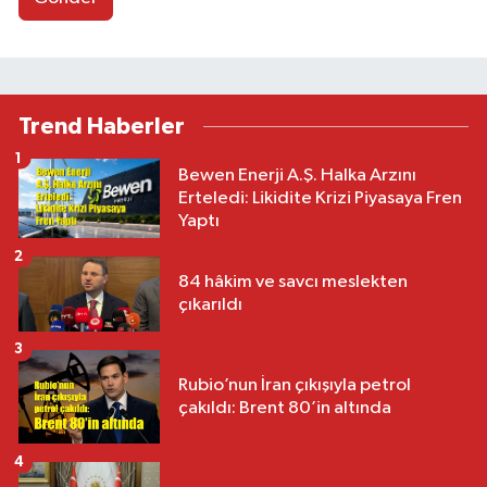
Trend Haberler
1
Bewen Enerji A.Ş. Halka Arzını
Erteledi: Likidite Krizi Piyasaya Fren
Yaptı
2
84 hâkim ve savcı meslekten
çıkarıldı
3
Rubio’nun İran çıkışıyla petrol
çakıldı: Brent 80’in altında
4