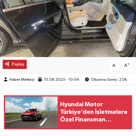
OTO DETAY
SAĞLIK
SON DAKİKA
SPOR
Paylaş
-
+
A
A
FİNANS
Haber Merkezi
10.08.2025 - 10:04
Okunma Süresi: 2 Dk
Hyundai Motor
Türkiye’den İşletmelere
Özel Finansman
Çözümü: Hyundai
Leasing