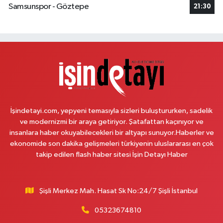
Samsunspor - Göztepe
21:30
Ilgın Eczanesi
Orhan Gazi Mahallesi, Mercedes Bulvarı, Avrupark Hayat Sitesi Dükkanları
No:41 I-G Sanayi Esenyurt İstanbul
0 (542) 182 40 32
Yol Tarifi Al
Melis Hanlı Eczanesi
Erenköy Mahallesi, Ömerpaşa Sokak No:54 A Kadıköy İstanbul
İşindetayi.com, yepyeni temasıyla sizleri buluştururken, sadelik
0 (216) 550 77 77
Yol Tarifi Al
ve modernizmi bir araya getiriyor. Şatafattan kaçınıyor ve
insanlara haber okuyabilecekleri bir altyapı sunuyor.Haberler ve
Üsküdar Çarşı Eczanesi
ekonomide son dakika gelişmeleri türkiyenin uluslararası en çok
Mimar Sinan Mahallesi, Otopark Arkası Sokak No:16 B Üsküdar İstanbul
takip edilen flash haber sitesi İşin Detayı Haber
0 (216) 310 59 23
Yol Tarifi Al
Şişli Merkez Mah. Hasat Sk No:24/7 Şişli İstanbul
Ürün Eczanesi
Hamidiye Mahallesi, Şener Sokak No:28 A Çekmeköy İstanbul
05323674810
0 (216) 652 25 24
Yol Tarifi Al