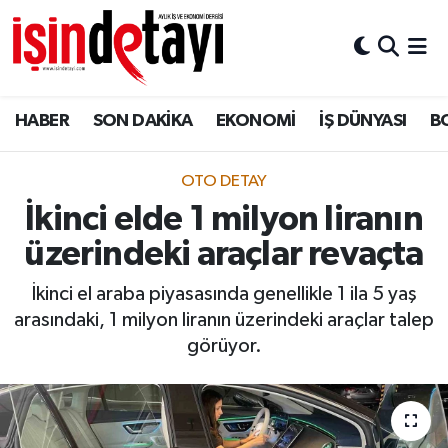
DÜNYA
Nöbetçi Eczaneler
HABER
SON DAKİKA
EKONOMİ
İŞ DÜNYASI
B
Eğitim
Hava Durumu
EKONOMİ
İstanbul Namaz Vakitleri
OTO DETAY
İkinci elde 1 milyon liranın
ENERJİ HABERİ
Trafik Durumu
üzerindeki araçlar revaçta
GAYRİMENKUL
Süper Lig Puan Durumu ve Fikstür
İkinci el araba piyasasında genellikle 1 ila 5 yaş
arasındaki, 1 milyon liranın üzerindeki araçlar talep
HABER
Tüm Manşetler
görüyor.
LOJİSTİK
Son Dakika Haberleri
MAGAZİN
Haber Arşivi