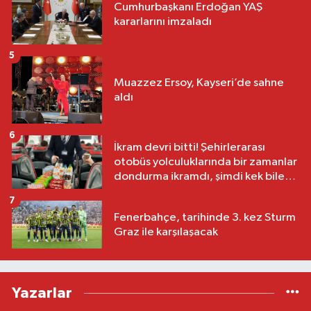
Cumhurbaşkanı Erdoğan YAŞ
kararlarını imzaladı
5
Muazzez Ersoy, Kayseri’de sahne
aldı
6
İkram devri bitti! Şehirlerarası
otobüs yolculuklarında bir zamanlar
dondurma ikramdı, şimdi kek bile
yok
7
Fenerbahçe, tarihinde 3. kez Sturm
Graz ile karşılaşacak
Yazarlar