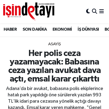
DÜNYA
Nöbetçi Eczaneler
HABER
SON DAKİKA
EKONOMİ
İŞ DÜNYASI
B
Eğitim
Hava Durumu
EKONOMİ
İstanbul Namaz Vakitleri
ASAYİŞ
Her polis ceza
ENERJİ HABERİ
Trafik Durumu
yazamayacak: Babasına
GAYRİMENKUL
Süper Lig Puan Durumu ve Fikstür
ceza yazılan avukat dava
açtı, emsal karar çıkarttı
HABER
Tüm Manşetler
Adana’da bir avukat, babasına polis ekiplerince
LOJİSTİK
Son Dakika Haberleri
hatalı park yapıldığı öne sürülerek yazılan 993
TL’lik idari para cezasına yönelik açtığı davayı
MAGAZİN
Haber Arşivi
kazandı. Emsal karar veren mahkeme, "Genel