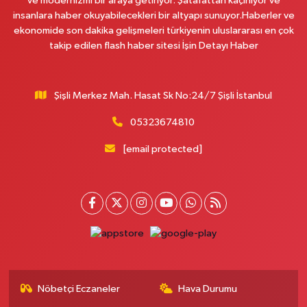
ve modernizmi bir araya getiriyor. Şatafattan kaçınıyor ve
insanlara haber okuyabilecekleri bir altyapı sunuyor.Haberler ve
Naciye Eczanesi
ekonomide son dakika gelişmeleri türkiyenin uluslararası en çok
Esentepe Mahallesi 2388. Sokak 8 A 38 NOLU ASM YANI - ESENTEPE
takip edilen flash haber sitesi İşin Detayı Haber
MERKEZ CAMİNİN ORDAKİ GÜVEN KASABIN KARŞI SOKAĞINDA
0 (552) 156 57 58
Yol Tarifi Al
Şişli Merkez Mah. Hasat Sk No:24/7 Şişli İstanbul
Tozkoparan Eczanesi
05323674810
Mehmet Nesih Özmen Mahallesi Zeki Sokak No:28 A MEVLANA FIRININ
YAN DÜKKANI
[email protected]
0 (212) 481 73 25
Yol Tarifi Al
Burak Eczanesi
Cevizlik Mahallesi Kırmızı Şebboy Sokak 15 A UZMANLAR TIP MERKEZİ
YANI DERSHANELER SOKAĞI İSTANBUL CADDESİ AÇIK OTOPARKIN
SOKAĞI
0 (212) 583 28 03
Yol Tarifi Al
Nöbetçi Eczaneler
Hava Durumu
Nida Eczanesi
İsmetpaşa Mahallesi 83. Sokak 52 B Piri Reis Sağlık Ocağı yanı, KAPALI