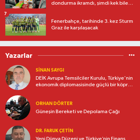
dondurma ikramdı, şimdi kek bile
yok
7
Fenerbahçe, tarihinde 3. kez Sturm
Graz ile karşılaşacak
Yazarlar
SINAN SAYGI
DEİK Avrupa Temsilciler Kurulu, Türkiye'nin
ekonomik diplomasisinde güçlü bir köprü
oluşturuyor
ORHAN DÖRTER
Güneşin Bereketi ve Depolama Çağı
DR. FARUK ÇETİN
Yeni Dünya Düzeni ve Türkiye’nin Finans