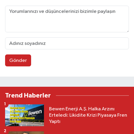
Gönder
Trend Haberler
1
Bewen Enerji A.Ş. Halka Arzını
Erteledi: Likidite Krizi Piyasaya Fren
Yaptı
2