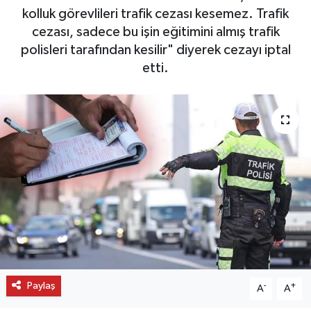
kolluk görevlileri trafik cezası kesemez. Trafik
OTO DETAY
cezası, sadece bu işin eğitimini almış trafik
polisleri tarafından kesilir" diyerek cezayı iptal
SAĞLIK
etti.
SON DAKİKA
SPOR
FİNANS
Paylaş
-
+
A
A