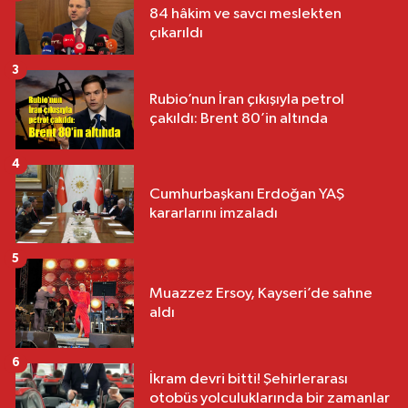
84 hâkim ve savcı meslekten
çıkarıldı
3
Rubio’nun İran çıkışıyla petrol
çakıldı: Brent 80’in altında
4
Cumhurbaşkanı Erdoğan YAŞ
kararlarını imzaladı
5
Muazzez Ersoy, Kayseri’de sahne
aldı
6
İkram devri bitti! Şehirlerarası
otobüs yolculuklarında bir zamanlar