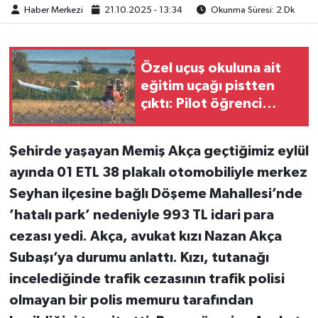
Haber Merkezi
21.10.2025 - 13:34
Okunma Süresi: 2 Dk
Özel uçuş okuluna ait
eğitim uçağı pistten
çıktı: Pilot öğrenci
yaralandı
Şehirde yaşayan Memiş Akça geçtiğimiz eylül
ayında 01 ETL 38 plakalı otomobiliyle merkez
Seyhan ilçesine bağlı Döşeme Mahallesi’nde
’hatalı park’ nedeniyle 993 TL idari para
cezası yedi. Akça, avukat kızı Nazan Akça
Subaşı’ya durumu anlattı. Kızı, tutanağı
incelediğinde trafik cezasının trafik polisi
olmayan bir polis memuru tarafından