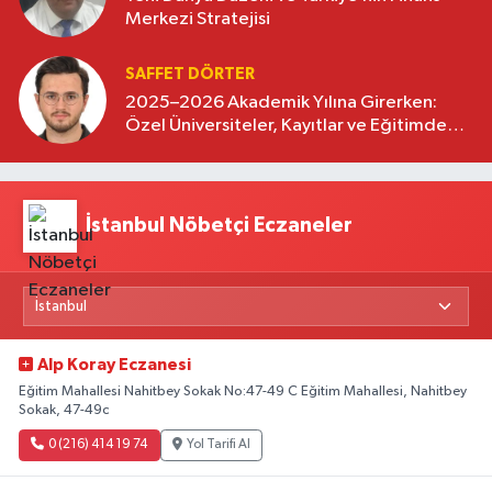
Merkezi Stratejisi
SAFFET DÖRTER
2025–2026 Akademik Yılına Girerken:
Özel Üniversiteler, Kayıtlar ve Eğitimde
Yeni Beklentiler
İstanbul Nöbetçi Eczaneler
Alp Koray Eczanesi
Eğitim Mahallesi Nahitbey Sokak No:47-49 C Eğitim Mahallesi, Nahitbey
Sokak, 47-49c
0 (216) 414 19 74
Yol Tarifi Al