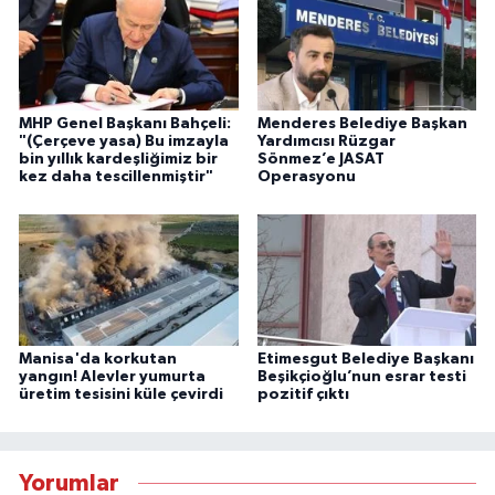
MHP Genel Başkanı Bahçeli:
Menderes Belediye Başkan
"(Çerçeve yasa) Bu imzayla
Yardımcısı Rüzgar
bin yıllık kardeşliğimiz bir
Sönmez’e JASAT
kez daha tescillenmiştir"
Operasyonu
Manisa'da korkutan
Etimesgut Belediye Başkanı
yangın! Alevler yumurta
Beşikçioğlu’nun esrar testi
üretim tesisini küle çevirdi
pozitif çıktı
Yorumlar