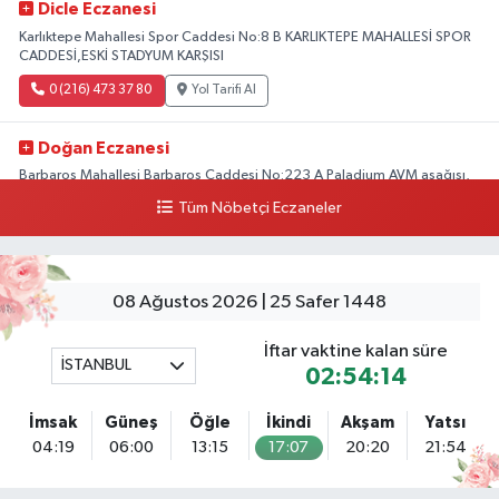
Dicle Eczanesi
Karlıktepe Mahallesi Spor Caddesi No:8 B KARLIKTEPE MAHALLESİ SPOR
CADDESİ,ESKİ STADYUM KARŞISI
0 (216) 473 37 80
Yol Tarifi Al
Doğan Eczanesi
Barbaros Mahallesi Barbaros Caddesi No:223 A Paladium AVM aşağısı,
Mersinli Ciğerci Apo ve 32. Noter arası
Tüm Nöbetçi Eczaneler
0 (216) 315 64 48
Yol Tarifi Al
Mali Eczanesi
08 Ağustos 2026 | 25 Safer 1448
Merkez Mahallesi Tüloğlu Sokak No:4 A REŞİTPAŞACADDESİ QNB BANK
SOKAĞI REŞİTPAŞA DENİZKÖŞKLER SAĞLIK OCAĞI KARŞISI
İftar vaktine kalan süre
İSTANBUL
0 (532) 711 72 17
Yol Tarifi Al
02:54:13
İmsak
Güneş
Öğle
İkindi
Akşam
Yatsı
Boğaziçi Eczanesi
04:19
06:00
13:15
17:07
20:20
21:54
Mimar Sinan Mahallesi Dr. Fahri Atabey Caddesi No:19 A Üsküdar
Hükümet Konağı'nın yanı.