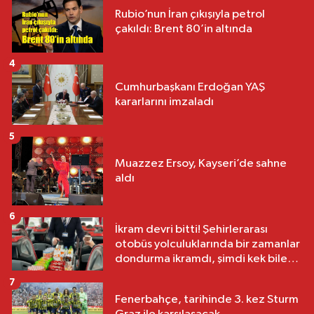
Rubio’nun İran çıkışıyla petrol
çakıldı: Brent 80’in altında
4
Cumhurbaşkanı Erdoğan YAŞ
kararlarını imzaladı
5
Muazzez Ersoy, Kayseri’de sahne
aldı
6
İkram devri bitti! Şehirlerarası
otobüs yolculuklarında bir zamanlar
dondurma ikramdı, şimdi kek bile
yok
7
Fenerbahçe, tarihinde 3. kez Sturm