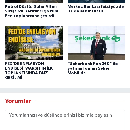
Petrol Düştü, Dolar Altını
Merkez Bankası faizi yüzde
Sıkıştırdı: Yatırımcı gözünü
37’de sabit tuttu
Fed toplantısına çevirdi
FED'DE ENFLASYON
“Şekerbank Fon 360” ile
ENDİŞESİ: WARSH'IN İLK
yatırım fonları Şeker
TOPLANTISINDA FAİZ
Mobil’de
GERİLİMİ
Yorumlar