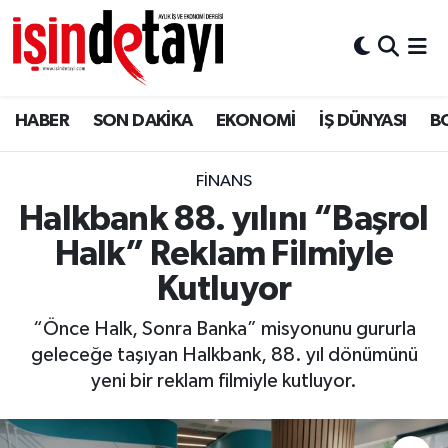
DÜNYA
Nöbetçi Eczaneler
HABER
SON DAKİKA
EKONOMİ
İŞ DÜNYASI
B
Eğitim
Hava Durumu
EKONOMİ
İstanbul Namaz Vakitleri
FİNANS
Halkbank 88. yılını “Başrol
ENERJİ HABERİ
Trafik Durumu
Halk” Reklam Filmiyle
GAYRİMENKUL
Süper Lig Puan Durumu ve Fikstür
Kutluyor
“Önce Halk, Sonra Banka” misyonunu gururla
HABER
Tüm Manşetler
geleceğe taşıyan Halkbank, 88. yıl dönümünü
yeni bir reklam filmiyle kutluyor.
LOJİSTİK
Son Dakika Haberleri
MAGAZİN
Haber Arşivi