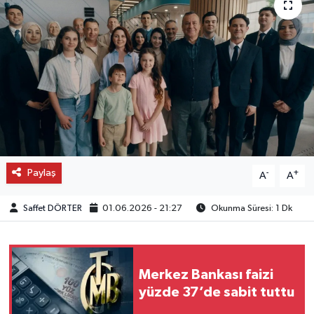
OTO DETAY
SAĞLIK
SON DAKİKA
SPOR
FİNANS
Paylaş
-
+
A
A
Saffet DÖRTER
01.06.2026 - 21:27
Okunma Süresi: 1 Dk
Merkez Bankası faizi
yüzde 37’de sabit tuttu