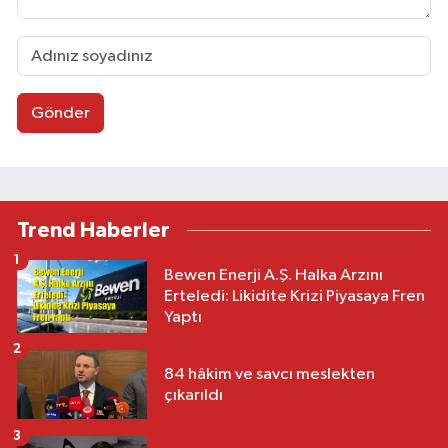
Gönder
Trend Haberler
1
Bewen Enerji A.Ş. Halka Arzını
Erteledi: Likidite Krizi Piyasaya Fren
Yaptı
2
84 hâkim ve savcı meslekten
çıkarıldı
3