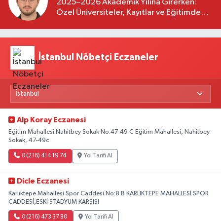
2025–2026 Akademik Yılına Girerken:
Özel Üniversiteler, Kayıtlar ve Eğitimde
Yeni Beklentiler
İstanbul Nöbetçi Eczaneler
Alp Koray Eczanesi
Eğitim Mahallesi Nahitbey Sokak No:47-49 C Eğitim Mahallesi, Nahitbey
Sokak, 47-49c
0 (216) 414 19 74
Yol Tarifi Al
Dicle Eczanesi
Karlıktepe Mahallesi Spor Caddesi No:8 B KARLIKTEPE MAHALLESİ SPOR
CADDESİ,ESKİ STADYUM KARŞISI
0 (216) 473 37 80
Yol Tarifi Al