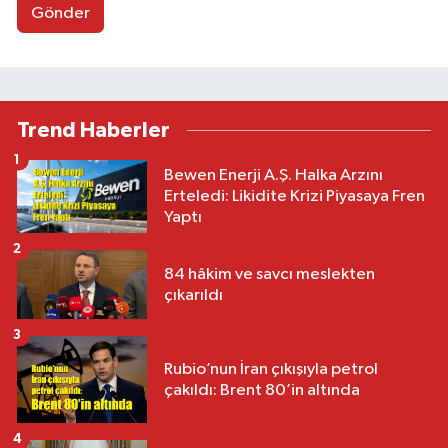
Gönder
Trend Haberler
1
Bewen Enerji A.Ş. Halka Arzını
Erteledi: Likidite Krizi Piyasaya Fren
Yaptı
2
84 hâkim ve savcı meslekten
çıkarıldı
3
Rubio’nun İran çıkışıyla petrol
çakıldı: Brent 80’in altında
4