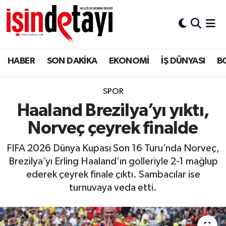
DÜNYA
Nöbetçi Eczaneler
HABER
SON DAKİKA
EKONOMİ
İŞ DÜNYASI
B
Eğitim
Hava Durumu
EKONOMİ
İstanbul Namaz Vakitleri
SPOR
Haaland Brezilya’yı yıktı,
ENERJİ HABERİ
Trafik Durumu
Norveç çeyrek finalde
GAYRİMENKUL
Süper Lig Puan Durumu ve Fikstür
FIFA 2026 Dünya Kupası Son 16 Turu’nda Norveç,
Brezilya’yı Erling Haaland’ın golleriyle 2-1 mağlup
HABER
Tüm Manşetler
ederek çeyrek finale çıktı. Sambacılar ise
turnuvaya veda etti.
LOJİSTİK
Son Dakika Haberleri
MAGAZİN
Haber Arşivi