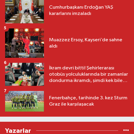
Cumhurbaşkanı Erdoğan YAŞ
kararlarını imzaladı
5
Muazzez Ersoy, Kayseri’de sahne
aldı
6
İkram devri bitti! Şehirlerarası
otobüs yolculuklarında bir zamanlar
dondurma ikramdı, şimdi kek bile
yok
7
Fenerbahçe, tarihinde 3. kez Sturm
Graz ile karşılaşacak
Yazarlar