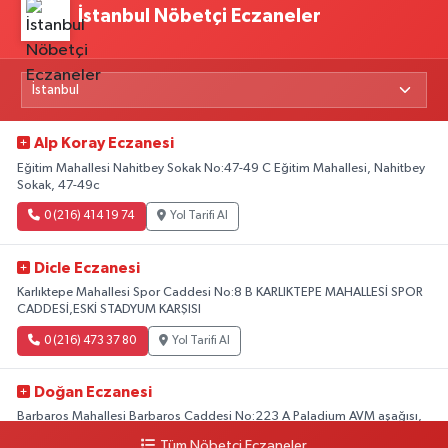
İstanbul Nöbetçi Eczaneler
Alp Koray Eczanesi
Eğitim Mahallesi Nahitbey Sokak No:47-49 C Eğitim Mahallesi, Nahitbey
Sokak, 47-49c
0 (216) 414 19 74
Yol Tarifi Al
Dicle Eczanesi
Karlıktepe Mahallesi Spor Caddesi No:8 B KARLIKTEPE MAHALLESİ SPOR
CADDESİ,ESKİ STADYUM KARŞISI
0 (216) 473 37 80
Yol Tarifi Al
Doğan Eczanesi
Barbaros Mahallesi Barbaros Caddesi No:223 A Paladium AVM aşağısı,
Mersinli Ciğerci Apo ve 32. Noter arası
Tüm Nöbetçi Eczaneler