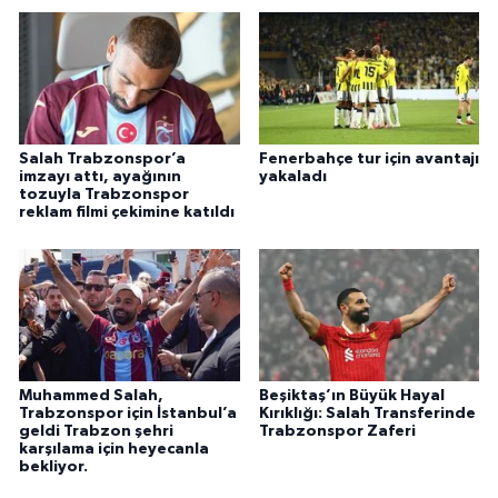
Salah Trabzonspor’a
Fenerbahçe tur için avantajı
imzayı attı, ayağının
yakaladı
tozuyla Trabzonspor
reklam filmi çekimine katıldı
Muhammed Salah,
Beşiktaş’ın Büyük Hayal
Trabzonspor için İstanbul’a
Kırıklığı: Salah Transferinde
geldi Trabzon şehri
Trabzonspor Zaferi
karşılama için heyecanla
bekliyor.