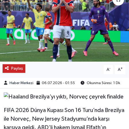
OTO DETAY
SAĞLIK
SON DAKİKA
SPOR
Paylaş
FİNANS
-
+
A
A
Haber Merkezi
06.07.2026 - 01:55
Okunma Süresi: 1 Dk
FIFA 2026 Dünya Kupası Son 16 Turu’nda Brezilya
ile Norveç, New Jersey Stadyumu’nda karşı
karşıya geldi. ABD’li hakem Ismail Elfath’ın