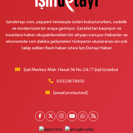
Sezgin Eczanesi
Sümer Mahallesi Prof. Turan Güneş Caddesi 57 AA
0 (506) 740 60 23
Yol Tarifi Al
İşindetayi.com, yepyeni temasıyla sizleri buluştururken, sadelik
ve modernizmi bir araya getiriyor. Şatafattan kaçınıyor ve
insanlara haber okuyabilecekleri bir altyapı sunuyor.Haberler ve
Meydan Eczanesi
ekonomide son dakika gelişmeleri türkiyenin uluslararası en çok
Arnavutköy Merkez Mahallesi Nenehatun Caddesi 8A 15 TEMMUZ
MEYDANI (ESKİ TOP SAHASI ve ESKİ BELEDİYE BİNASI karşısı) - SEVGİ TIP
takip edilen flash haber sitesi İşin Detayı Haber
MERKEZİ'nin 50 METRE altında - DUYAL DÜĞÜN SALONU'nun bitişiği
0 (212) 597 43 83
Yol Tarifi Al
Şişli Merkez Mah. Hasat Sk No:24/7 Şişli İstanbul
Fırtına Eczanesi
05323674810
Yüzyıl Mahallesi Barbaros Caddesi 105 IŞIK TIP MERKEZİ VE İSTANBUL
TIP MERKEZİNİN ORTASINDA - ANA CADDE ÜSTÜNDE
[email protected]
0 (212) 430 52 27
Yol Tarifi Al
Özkan Eczanesi
Nispetiye Mahallesi Hakkı Şehit Han Sokak 7 B Trio Kuaför'ün karşısı.
0 (212) 281 95 56
Yol Tarifi Al