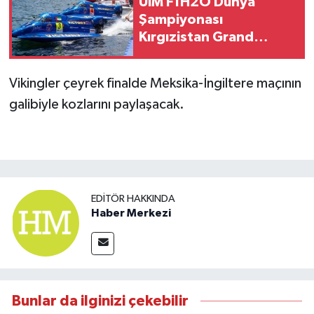
UIM F1H2O Dünya
Şampiyonası
Kırgızistan Grand
Prix'si yarın başlayacak
Vikingler çeyrek finalde Meksika-İngiltere maçının
galibiyle kozlarını paylaşacak.
EDITÖR HAKKINDA
Haber Merkezi
Bunlar da ilginizi çekebilir