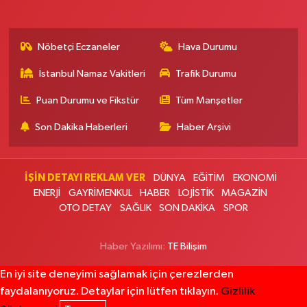
Ülker Eczanesi
Mevlana Mahallesi Hürriyet Caddesi 10B Innovia 1. Etap Yolu Üzeri
Nöbetçi Eczaneler
Hava Durumu
Öğretmenler Sitesi ve Albayrak Cami yanı, Güzelyurt 2 Nolu ASM Karşısı,
Lotuslar Binası
İstanbul Namaz Vakitleri
Trafik Durumu
0 (212) 852 91 96
Yol Tarifi Al
Puan Durumu ve Fikstür
Tüm Manşetler
Çemberlitaş Eczanesi
Son Dakika Haberleri
Haber Arşivi
Binbirdirek Mahallesi Peykane Caddesi 25 A
0 (212) 590 90 09
Yol Tarifi Al
İŞİN DETAYI REKLAM VER
DÜNYA
EĞİTİM
EKONOMİ
ENERJİ
GAYRİMENKUL
HABER
LOJİSTİK
MAGAZİN
Naciye Eczanesi
OTO DETAY
SAĞLIK
SON DAKİKA
SPOR
Esentepe Mahallesi 2388. Sokak 8 A 38 NOLU ASM YANI - ESENTEPE
MERKEZ CAMİNİN ORDAKİ GÜVEN KASABIN KARŞI SOKAĞINDA
Haber Yazılımı:
TE Bilişim
0 (552) 156 57 58
Yol Tarifi Al
En iyi site deneyimi sağlamak için çerezlerden
Tozkoparan Eczanesi
faydalanıyoruz. Detaylar için lütfen tıklayın.
Gizlilik
Mehmet Nesih Özmen Mahallesi Zeki Sokak No:28 A MEVLANA FIRININ