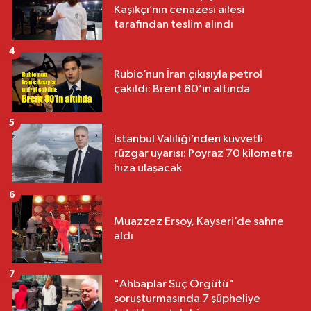
Kaşıkçı’nın cenazesi ailesi
tarafından teslim alındı
4
Rubio’nun İran çıkışıyla petrol
çakıldı: Brent 80’in altında
5
İstanbul Valiliği’nden kuvvetli
rüzgar uyarısı: Poyraz 70 kilometre
hıza ulaşacak
6
Muazzez Ersoy, Kayseri’de sahne
aldı
7
"Ahbaplar Suç Örgütü"
soruşturmasında 7 şüpheliye