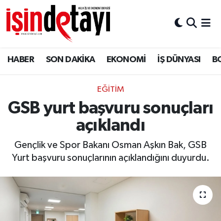
DÜNYA
Nöbetçi Eczaneler
HABER
SON DAKİKA
EKONOMİ
İŞ DÜNYASI
B
Eğitim
Hava Durumu
EKONOMİ
İstanbul Namaz Vakitleri
EĞITIM
GSB yurt başvuru sonuçları
ENERJİ HABERİ
Trafik Durumu
açıklandı
GAYRİMENKUL
Süper Lig Puan Durumu ve Fikstür
Gençlik ve Spor Bakanı Osman Aşkın Bak, GSB
Yurt başvuru sonuçlarının açıklandığını duyurdu.
HABER
Tüm Manşetler
LOJİSTİK
Son Dakika Haberleri
MAGAZİN
Haber Arşivi