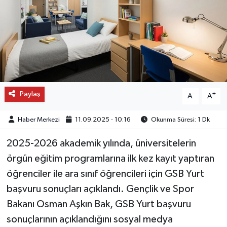
OTO DETAY
SAĞLIK
SON DAKİKA
Paylaş
-
+
SPOR
A
A
Haber Merkezi
11.09.2025 - 10:16
Okunma Süresi: 1 Dk
FİNANS
2025-2026 akademik yılında, üniversitelerin
örgün eğitim programlarına ilk kez kayıt yaptıran
öğrenciler ile ara sınıf öğrencileri için GSB Yurt
başvuru sonuçları açıklandı. Gençlik ve Spor
Bakanı Osman Aşkın Bak, GSB Yurt başvuru
sonuçlarının açıklandığını sosyal medya