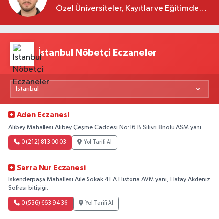
Özel Üniversiteler, Kayıtlar ve Eğitimde
Yeni Beklentiler
İstanbul Nöbetçi Eczaneler
Aden Eczanesi
Alibey Mahallesi Alibey Çeşme Caddesi No:16 B Silivri 8nolu ASM yanı
0 (212) 813 00 03
Yol Tarifi Al
Serra Nur Eczanesi
İskenderpaşa Mahallesi Aile Sokak 41 A Historia AVM yanı, Hatay Akdeniz
Sofrası bitişiği.
0 (536) 663 94 36
Yol Tarifi Al