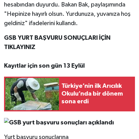
hesabından duyurdu. Bakan Bak, paylaşımında
"Hepinize hayırlı olsun. Yurdunuza, yuvanıza hoş
geldiniz" ifadelerini kullandı.
GSB YURT BAŞVURU SONUÇLARI İÇİN
TIKLAYINIZ
Kayıtlar için son gün 13 Eylül
Türkiye’nin ilk Arıcılık
Okulu’nda bir dönem
sona erdi
Yurt başvuru sonuçlarına