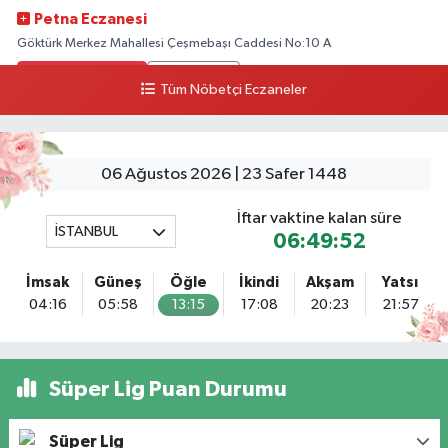
Petna Eczanesi
Göktürk Merkez Mahallesi Çeşmebaşı Caddesi No:10 A
0 (212) 360 18 23
Yol Tarifi Al
Tüm Nöbetçi Eczaneler
Sacide Eczanesi
Karlıktepe Mahallesi Soğanlık Caddesi No:34 A
06 Ağustos 2026 | 23 Safer 1448
0 (216) 504 24 53
Yol Tarifi Al
İftar vaktine kalan süre
İSTANBUL
Bulvar Eczanesi
06:49:51
Ahmet Yesevi Mahallesi Abbas Medeni Sokak 17 A Çiftlik köprüsünü
geçtikten sonra Harman Mobilya arkası, Tulumba mevki, ECZANELER
İmsak
Güneş
Öğle
İkindi
Akşam
Yatsı
BÖLGESİ (GÜNEŞ, BULVAR, ÇİĞDEM, DEVA ECZANELERİ) eski gazi sağlık
04:16
05:58
13:15
17:08
20:23
21:57
o
0 (216) 208 59 51
Yol Tarifi Al
Süper Lig Puan Durumu
Halıcıoğlu Eczanesi
Halıcıoğlu Mahallesi Tunç Sokak 1 A Çıksalın,Alev Ofluoğlu Semt Konağı
yanı
Süper Lig