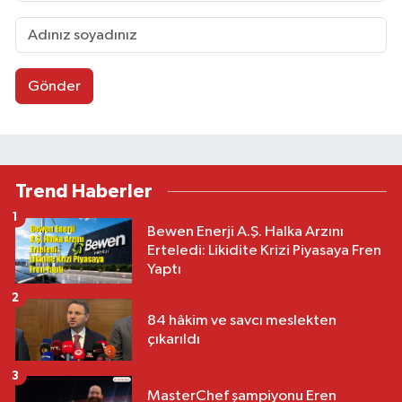
Gönder
Trend Haberler
1
Bewen Enerji A.Ş. Halka Arzını
Erteledi: Likidite Krizi Piyasaya Fren
Yaptı
2
84 hâkim ve savcı meslekten
çıkarıldı
3
MasterChef şampiyonu Eren