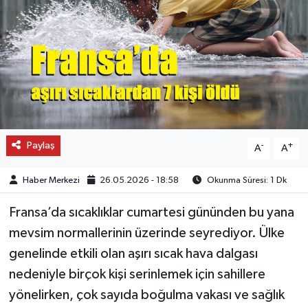
OTO DETAY
SAĞLIK
SON DAKİKA
SPOR
Paylaş
-
+
A
A
FİNANS
Haber Merkezi
26.05.2026 - 18:58
Okunma Süresi: 1 Dk
Fransa’da sıcaklıklar cumartesi gününden bu yana
mevsim normallerinin üzerinde seyrediyor. Ülke
genelinde etkili olan aşırı sıcak hava dalgası
nedeniyle birçok kişi serinlemek için sahillere
yönelirken, çok sayıda boğulma vakası ve sağlık