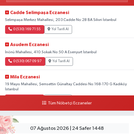
Cadde Selimpaşa Eczanesi
Selimpaşa Merkez Mahallesi, 203.Cadde No:28 BA Silivri İstanbul
0 (530) 169 71 55
Yol Tarifi Al
Asudem Eczanesi
İnönü Mahallesi, 410.Sokak No:50 A Esenyurt İstanbul
0 (530) 067 09 97
Yol Tarifi Al
Mila Eczanesi
19 Mayıs Mahallesi, Şemsettin Günaltay Caddesi No:168-170 G Kadıköy
İstanbul
0 (216) 514 23 73
Yol Tarifi Al
Tüm Nöbetçi Eczaneler
Yenişehir Premium Eczanesi
Yenişehir Mahallesi, Mustafa Akyol Sokak No:6 90 Pendik İstanbul
07 Ağustos 2026 | 24 Safer 1448
0 (216) 627 01 31
Yol Tarifi Al