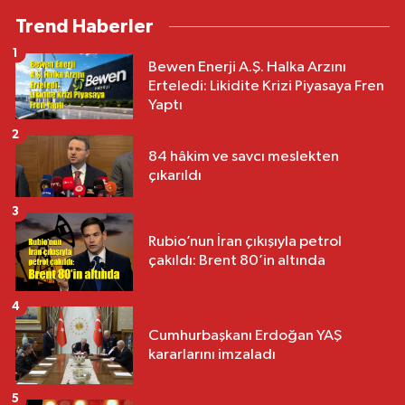
Trend Haberler
1
Bewen Enerji A.Ş. Halka Arzını
Erteledi: Likidite Krizi Piyasaya Fren
Yaptı
2
84 hâkim ve savcı meslekten
çıkarıldı
3
Rubio’nun İran çıkışıyla petrol
çakıldı: Brent 80’in altında
4
Cumhurbaşkanı Erdoğan YAŞ
kararlarını imzaladı
5