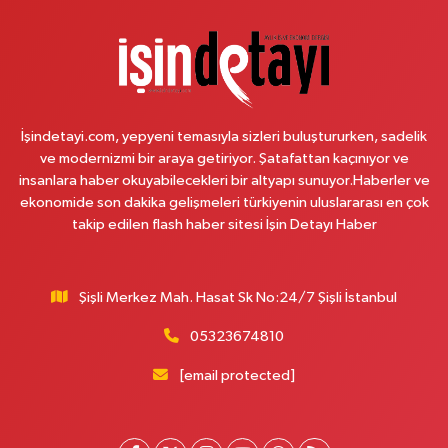
0 (212) 302 32 02
Yol Tarifi Al
Atatürk Bulvar Eczanesi
Atatürk Mahallesi, Ataşehir Bulvarı, Ata 2 4 Blok No:8-I Ataşehir İstanbul
Yol Tarifi Al
İşindetayi.com, yepyeni temasıyla sizleri buluştururken, sadelik
ve modernizmi bir araya getiriyor. Şatafattan kaçınıyor ve
Moda Eczanesi
insanlara haber okuyabilecekleri bir altyapı sunuyor.Haberler ve
ekonomide son dakika gelişmeleri türkiyenin uluslararası en çok
Başakşehir Mahallesi, Gazi Mustafa Kemal Bulvarı No:7 AD 3.İstanbul
Moda Evleri B1 Blok Başakşehir İstanbul
takip edilen flash haber sitesi İşin Detayı Haber
0 (212) 813 00 56
Yol Tarifi Al
Şişli Merkez Mah. Hasat Sk No:24/7 Şişli İstanbul
3.İstanbul Eczanesi
Başakşehir Mahallesi, Gazi Mustafa Kemal Bulvarı, 3.İstanbul Moda Evleri
05323674810
No:7AO Başakşehir İstanbul
[email protected]
0 (212) 813 66 13
Yol Tarifi Al
Papatya Eczanesi