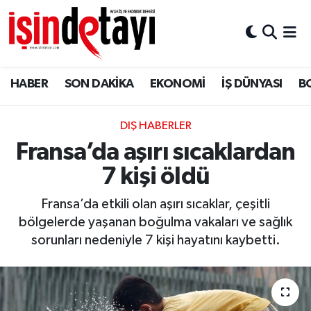
DÜNYA
Nöbetçi Eczaneler
HABER
SON DAKİKA
EKONOMİ
İŞ DÜNYASI
B
Eğitim
Hava Durumu
EKONOMİ
İstanbul Namaz Vakitleri
DIŞ HABERLER
Fransa’da aşırı sıcaklardan
ENERJİ HABERİ
Trafik Durumu
7 kişi öldü
GAYRİMENKUL
Süper Lig Puan Durumu ve Fikstür
Fransa’da etkili olan aşırı sıcaklar, çeşitli
bölgelerde yaşanan boğulma vakaları ve sağlık
HABER
Tüm Manşetler
sorunları nedeniyle 7 kişi hayatını kaybetti.
LOJİSTİK
Son Dakika Haberleri
MAGAZİN
Haber Arşivi