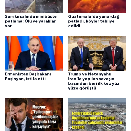
Şam kırsalında minibüste
Guatemala'da yanardağ
patlama: Ölü ve yaralılar
patladı, köyler tahliye
var
edildi
Ermenistan Başbakanı
Trump ve Netanyahu,
Paşinyan, istifa etti
İran'la yapılan savaşın
başından beri ilk kez yüz
yüze görüştü