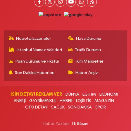
Petroliş Mahallesi, Nirengi Sokak No:11 A Kartal İstanbul
0 (216) 755 14 15
Yol Tarifi Al
Osman Eczanesi
Osmanağa Mahallesi, Kuşdili Caddesi No:55 A Kadıköy İstanbul
Nöbetçi Eczaneler
Hava Durumu
0 (216) 784 30 99
Yol Tarifi Al
İstanbul Namaz Vakitleri
Trafik Durumu
Burcu Eczanesi
Puan Durumu ve Fikstür
Tüm Manşetler
Veliefendi Mahallesi, Çırpıcı Yolu B Sokak No:1-B Zeytinburnu İstanbul
Son Dakika Haberleri
Haber Arşivi
0 (212) 679 28 65
Yol Tarifi Al
Çengelköy Meydan Eczanesi
İŞİN DETAYI REKLAM VER
DÜNYA
EĞİTİM
EKONOMİ
Çengelköy Mahallesi, Kaldırım Caddesi No:60 A A3-Blok No:8 Üsküdar
İstanbul
ENERJİ
GAYRİMENKUL
HABER
LOJİSTİK
MAGAZİN
OTO DETAY
SAĞLIK
SON DAKİKA
SPOR
0 (216) 755 64 23
Yol Tarifi Al
Haber Yazılımı:
TE Bilişim
Banu Eczanesi