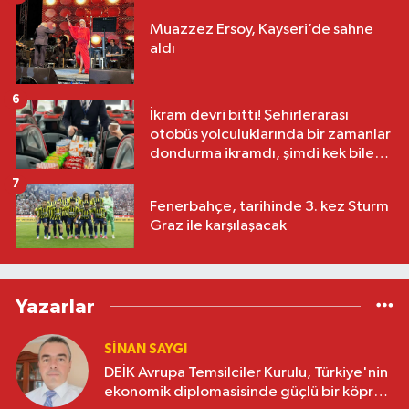
Muazzez Ersoy, Kayseri’de sahne
aldı
6
İkram devri bitti! Şehirlerarası
otobüs yolculuklarında bir zamanlar
dondurma ikramdı, şimdi kek bile
yok
7
Fenerbahçe, tarihinde 3. kez Sturm
Graz ile karşılaşacak
Yazarlar
SINAN SAYGI
DEİK Avrupa Temsilciler Kurulu, Türkiye'nin
ekonomik diplomasisinde güçlü bir köprü