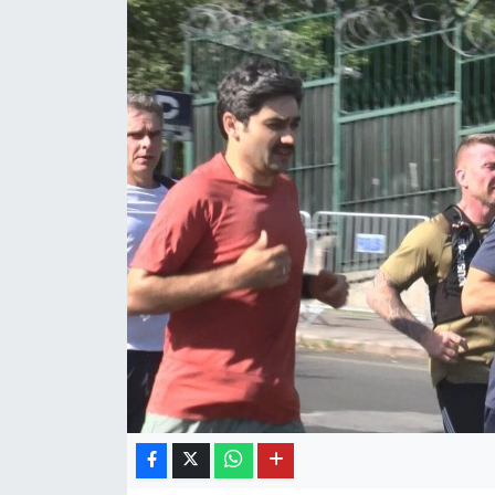
OTO DETAY
SAĞLIK
SON DAKİKA
SPOR
FİNANS