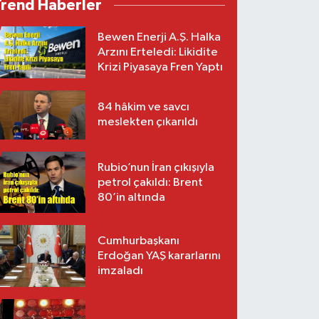
Trend Haberler
Bewen Enerji A.Ş. Halka
Arzını Erteledi: Likidite
Krizi Piyasaya Fren Yaptı
84 hâkim ve savcı
meslekten çıkarıldı
Rubio’nun İran çıkışıyla
petrol çakıldı: Brent
80’in altında
Cumhurbaşkanı
Erdoğan YAŞ kararlarını
imzaladı