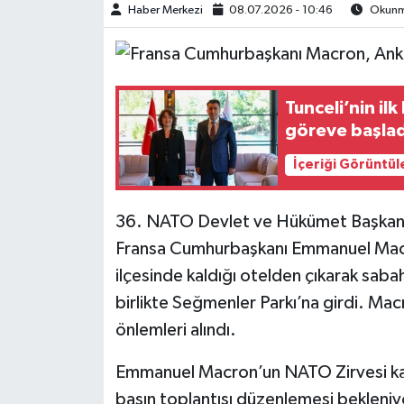
Haber Merkezi
08.07.2026 - 10:46
Okunma
Tunceli’nin ilk
göreve başlad
İçeriği Görüntül
36. NATO Devlet ve Hükümet Başkanla
Fransa Cumhurbaşkanı Emmanuel Macr
ilçesinde kaldığı otelden çıkarak sab
birlikte Seğmenler Parkı’na girdi. Mac
önlemleri alındı.
Emmanuel Macron’un NATO Zirvesi kap
basın toplantısı düzenlemesi bekleniy