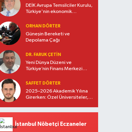
DEİK Avrupa Temsilciler Kurulu,
Türkiye'nin ekonomik
diplomasisinde güçlü bir köprü
oluşturuyor
ORHAN DÖRTER
Güneşin Bereketi ve
Depolama Çağı
DR. FARUK ÇETİN
Yeni Dünya Düzeni ve
Türkiye’nin Finans Merkezi
Stratejisi
SAFFET DÖRTER
2025–2026 Akademik Yılına
Girerken: Özel Üniversiteler,
Kayıtlar ve Eğitimde Yeni
Beklentiler
İstanbul Nöbetçi Eczaneler