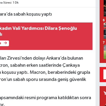
 Süresi: 1 Dk
6
 kadın Vali Yardımcısı Dilara Şenoğlu
ı
7
e
rı Zirvesi’nden dolayı Ankara’da bulunan
on, sabahın erken saatlerinde Çankaya
ah koşusu yaptı. Macron, beraberindeki grupla
ron’un sabah sporu sırasında geniş güvenlik
samındaki resmi programa katıldıktan sonra
or.