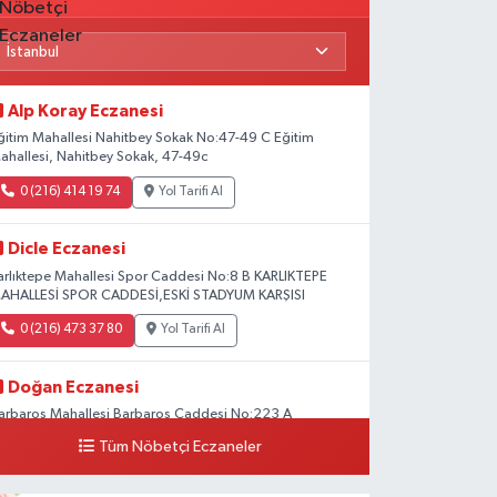
Alp Koray Eczanesi
ğitim Mahallesi Nahitbey Sokak No:47-49 C Eğitim
ahallesi, Nahitbey Sokak, 47-49c
0 (216) 414 19 74
Yol Tarifi Al
Dicle Eczanesi
arlıktepe Mahallesi Spor Caddesi No:8 B KARLIKTEPE
AHALLESİ SPOR CADDESİ,ESKİ STADYUM KARŞISI
0 (216) 473 37 80
Yol Tarifi Al
Doğan Eczanesi
arbaros Mahallesi Barbaros Caddesi No:223 A
aladium AVM aşağısı, Mersinli Ciğerci Apo ve 32. Noter
Tüm Nöbetçi Eczaneler
rası
0 (216) 315 64 48
Yol Tarifi Al