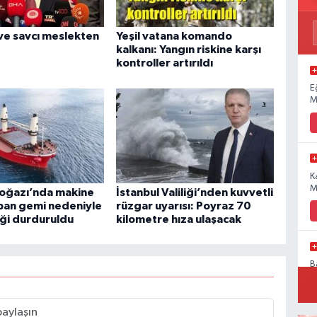
ve savcı meslekten
Yeşil vatana komando
kalkanı: Yangın riskine karşı
kontroller artırıldı
E
M
K
M
Boğazı’nda makine
İstanbul Valiliği’nden kuvvetli
apan gemi nedeniyle
rüzgar uyarısı: Poyraz 70
iği durduruldu
kilometre hıza ulaşacak
B
P
a