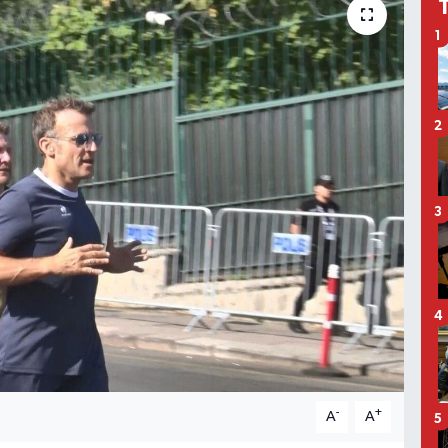
1
2
3
4
-
+
A
A
5