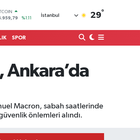
°
OLAR
29
İstanbul
7,7436
%0.18
URO
5,2510
%0.32
TERLİN
LIK
SPOR
4,4811
%0.38
RAM ALTIN
660.55
%0.03
İST100
, Ankara’da
3.779
%-14
ITCOIN
4.959,79
%1.11
nuel Macron, sabah saatlerinde
üvenlik önlemleri alındı.