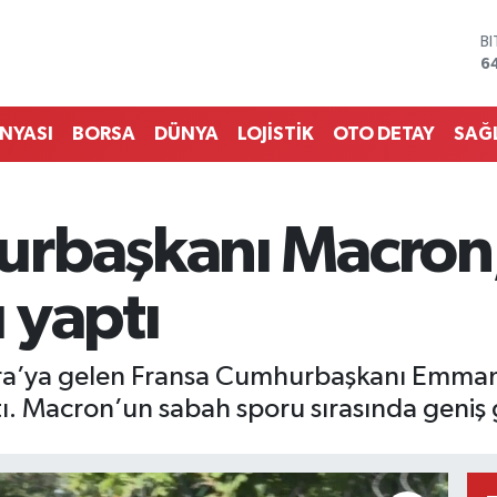
D
4
E
5
S
ÜNYASI
BORSA
DÜNYA
LOJİSTİK
OTO DETAY
SAĞ
6
G
6
B
urbaşkanı Macron
1
B
6
 yaptı
kara’ya gelen Fransa Cumhurbaşkanı Emma
ı. Macron’un sabah sporu sırasında geniş g