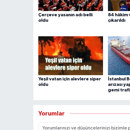
Çerçeve yasanın adı belli
84 hâkim 
oldu
çıkarıldı
Yeşil vatan için alevlere siper
İstanbul 
oldu
arızası y
gemi traf
Yorumlar