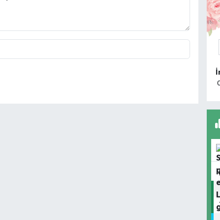
M
R
D
M
Ü
S
K