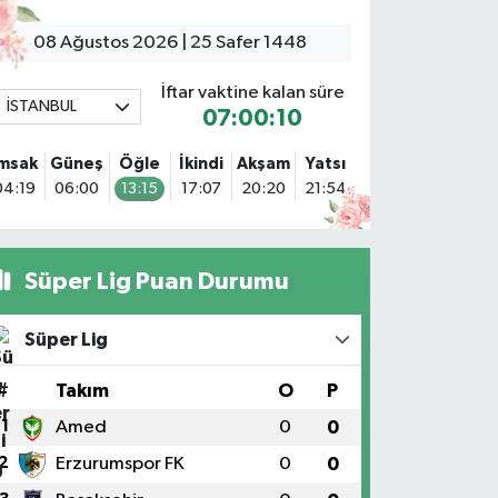
08 Ağustos 2026 | 25 Safer 1448
Mali Eczanesi
erkez Mahallesi Tüloğlu Sokak No:4 A
İftar vaktine kalan süre
EŞİTPAŞACADDESİ QNB BANK SOKAĞI REŞİTPAŞA
İSTANBUL
ENİZKÖŞKLER SAĞLIK OCAĞI KARŞISI
07:00:08
0 (532) 711 72 17
Yol Tarifi Al
İmsak
Güneş
Öğle
İkindi
Akşam
Yatsı
04:19
06:00
13:15
17:07
20:20
21:54
Boğaziçi Eczanesi
imar Sinan Mahallesi Dr. Fahri Atabey Caddesi No:19 A
sküdar Hükümet Konağı'nın yanı.
Süper Lig Puan Durumu
0 (216) 201 10 00
Yol Tarifi Al
Süper Lig
Işılay Eczanesi
ahrayıcedit Mahallesi Cebesoy Sokak 29B
#
Takım
O
P
0 (216) 302 44 07
Yol Tarifi Al
1
Amed
0
0
Selenyum Eczanesi
2
Erzurumspor FK
0
0
oşuyolu Mahallesi Alidede Sokak No:9,Z1 KOŞUYOLU