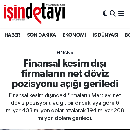
DÜNYA
Nöbetçi Eczaneler
HABER
SON DAKİKA
EKONOMİ
İŞ DÜNYASI
B
Eğitim
Hava Durumu
EKONOMİ
İstanbul Namaz Vakitleri
FİNANS
Finansal kesim dışı
ENERJİ HABERİ
Trafik Durumu
firmaların net döviz
GAYRİMENKUL
Süper Lig Puan Durumu ve Fikstür
pozisyonu açığı geriledi
Finansal kesim dışındaki firmaların Mart ayı net
HABER
Tüm Manşetler
döviz pozisyonu açığı, bir önceki aya göre 6
milyar 403 milyon dolar azalarak 194 milyar 208
LOJİSTİK
Son Dakika Haberleri
milyon dolara geriledi.
MAGAZİN
Haber Arşivi