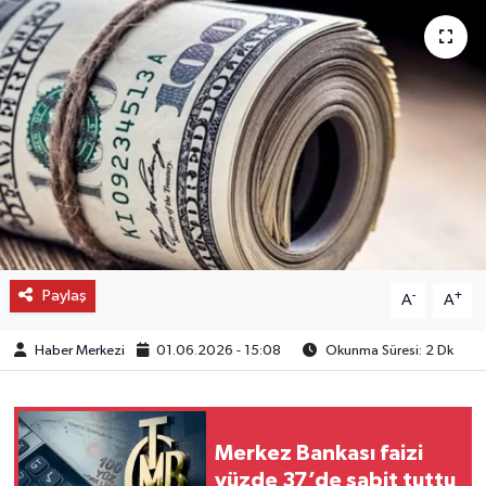
OTO DETAY
SAĞLIK
SON DAKİKA
SPOR
FİNANS
Paylaş
-
+
A
A
Haber Merkezi
01.06.2026 - 15:08
Okunma Süresi: 2 Dk
Merkez Bankası faizi
yüzde 37’de sabit tuttu