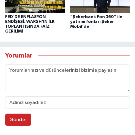
FED'DE ENFLASYON
“Şekerbank Fon 360” ile
ENDİŞESİ: WARSH'IN İLK
yatırım fonları Şeker
TOPLANTISINDA FAİZ
Mobil’de
GERİLİMİ
Yorumlar
Gönder