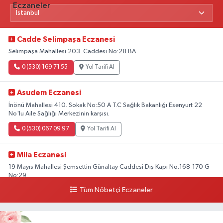
Cadde Selimpaşa Eczanesi
Selimpaşa Mahallesi 203. Caddesi No:28 BA
0 (530) 169 71 55
Yol Tarifi Al
Asudem Eczanesi
İnönü Mahallesi 410. Sokak No:50 A T.C Sağlık Bakanlığı Esenyurt 22
No'lu Aile Sağlığı Merkezinin karşısı.
0 (530) 067 09 97
Yol Tarifi Al
Mila Eczanesi
19 Mayıs Mahallesi Şemsettin Günaltay Caddesi Dış Kapı No:168-170 G
No:29
Tüm Nöbetçi Eczaneler
0 (216) 514 23 73
Yol Tarifi Al
Kasımpaşa Eczanesi