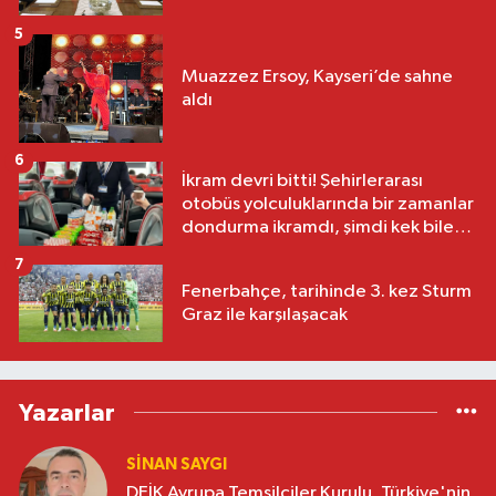
5
Muazzez Ersoy, Kayseri’de sahne
aldı
6
İkram devri bitti! Şehirlerarası
otobüs yolculuklarında bir zamanlar
dondurma ikramdı, şimdi kek bile
yok
7
Fenerbahçe, tarihinde 3. kez Sturm
Graz ile karşılaşacak
Yazarlar
SINAN SAYGI
DEİK Avrupa Temsilciler Kurulu, Türkiye'nin