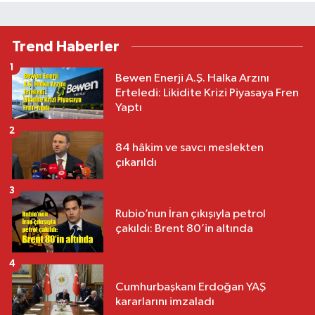
Trend Haberler
1
Bewen Enerji A.Ş. Halka Arzını
Erteledi: Likidite Krizi Piyasaya Fren
Yaptı
2
84 hâkim ve savcı meslekten
çıkarıldı
3
Rubio’nun İran çıkışıyla petrol
çakıldı: Brent 80’in altında
4
Cumhurbaşkanı Erdoğan YAŞ
kararlarını imzaladı