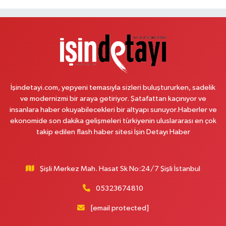
Melis Hanlı Eczanesi
Erenköy Mahallesi Ömerpaşa Sokak 54 A
0 (216) 550 77 77
Yol Tarifi Al
Üsküdar Çarşı Eczanesi
İşindetayi.com, yepyeni temasıyla sizleri buluştururken, sadelik
Mimar Sinan Mahallesi Otopark Arkası Sokak 16 B Aktif International
ve modernizmi bir araya getiriyor. Şatafattan kaçınıyor ve
Üsküdar Hastanesi yanı
insanlara haber okuyabilecekleri bir altyapı sunuyor.Haberler ve
0 (216) 310 59 23
Yol Tarifi Al
ekonomide son dakika gelişmeleri türkiyenin uluslararası en çok
takip edilen flash haber sitesi İşin Detayı Haber
Ürün Eczanesi
Hamidiye Mahallesi Şener Sokak No:28A Hamidiye Sağlık Ocağı (Aile
Sağlığı Merkezi) karşısı
Şişli Merkez Mah. Hasat Sk No:24/7 Şişli İstanbul
0 (216) 652 25 24
Yol Tarifi Al
05323674810
Ayda Eczanesi
[email protected]
Hamidiye Mahallesi Cendere Caddesi 85-6B KORDON İSTANBUL GÜZEL
BAHÇE SİTESİ ALTI