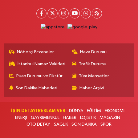
0 (212) 924 95 90
Yol Tarifi Al
Doğapark Eczanesi
Sahrayıcedit Mahallesi Halk Sokak 8 A-B
0 (216) 360 37 97
Yol Tarifi Al
Nöbetçi Eczaneler
Hava Durumu
Sevgi Eczanesi
İstanbul Namaz Vakitleri
Trafik Durumu
Yunus Emre Mahallesi 30 Ağustos Caddesi 92 A AYAZMA İLKOKULU
ÜSTÜ, CUMA PAZARI KARŞISI, ARNAVUTKÖY ŞEHİR PARKINA 1,5 KM
UZAKLIKTA
Puan Durumu ve Fikstür
Tüm Manşetler
0 (535) 233 07 87
Yol Tarifi Al
Son Dakika Haberleri
Haber Arşivi
Yaşam Eczanesi
Nine Hatun Mahallesi İnönü Caddesi 63 A ÜÇYÜZLÜ POSTANENİN 100
İŞİN DETAYI REKLAM VER
DÜNYA
EĞİTİM
EKONOMİ
METRE İLERLESİNDE, ÜÇYÜZLÜ MEZARLIĞIN KARŞISINDA
ENERJİ
GAYRİMENKUL
HABER
LOJİSTİK
MAGAZİN
0 (212) 871 66 11
Yol Tarifi Al
OTO DETAY
SAĞLIK
SON DAKİKA
SPOR