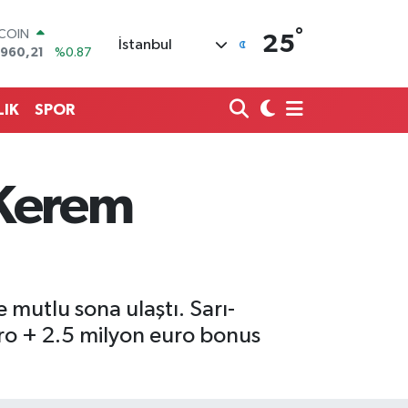
°
TCOIN
25
İstanbul
.960,21
%0.87
LAR
,7436
%0.18
RO
LIK
SPOR
,2510
%0.32
ERLİN
,4811
%0.38
AM ALTIN
 Kerem
48.99
%2.59
ST100
.779
%-14
mutlu sona ulaştı. Sarı-
uro + 2.5 milyon euro bonus