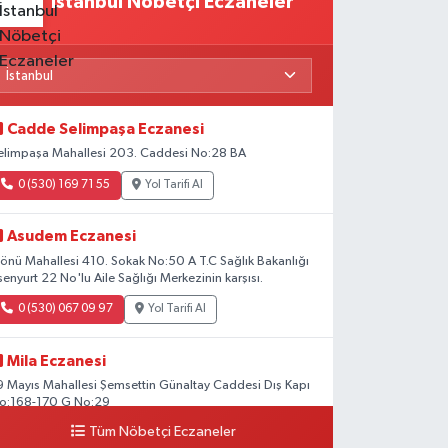
İstanbul Nöbetçi Eczaneler
Cadde Selimpaşa Eczanesi
elimpaşa Mahallesi 203. Caddesi No:28 BA
0 (530) 169 71 55
Yol Tarifi Al
Asudem Eczanesi
nönü Mahallesi 410. Sokak No:50 A T.C Sağlık Bakanlığı
senyurt 22 No'lu Aile Sağlığı Merkezinin karşısı.
0 (530) 067 09 97
Yol Tarifi Al
Mila Eczanesi
9 Mayıs Mahallesi Şemsettin Günaltay Caddesi Dış Kapı
o:168-170 G No:29
Tüm Nöbetçi Eczaneler
0 (216) 514 23 73
Yol Tarifi Al