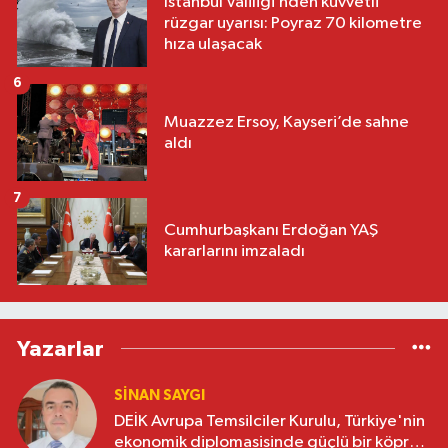
İstanbul Valiliği’nden kuvvetli
rüzgar uyarısı: Poyraz 70 kilometre
hıza ulaşacak
6
Muazzez Ersoy, Kayseri’de sahne
aldı
7
Cumhurbaşkanı Erdoğan YAŞ
kararlarını imzaladı
Yazarlar
SINAN SAYGI
DEİK Avrupa Temsilciler Kurulu, Türkiye'nin
ekonomik diplomasisinde güçlü bir köprü