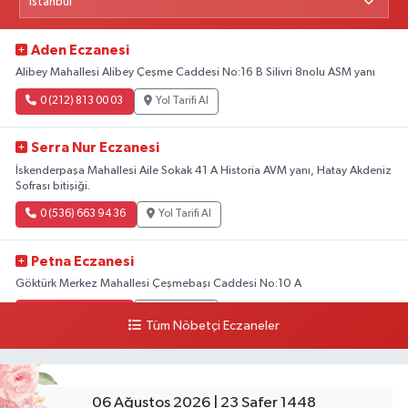
Aden Eczanesi
Alibey Mahallesi Alibey Çeşme Caddesi No:16 B Silivri 8nolu ASM yanı
0 (212) 813 00 03
Yol Tarifi Al
Serra Nur Eczanesi
İskenderpaşa Mahallesi Aile Sokak 41 A Historia AVM yanı, Hatay Akdeniz
Sofrası bitişiği.
0 (536) 663 94 36
Yol Tarifi Al
Petna Eczanesi
Göktürk Merkez Mahallesi Çeşmebaşı Caddesi No:10 A
0 (212) 360 18 23
Yol Tarifi Al
Tüm Nöbetçi Eczaneler
Sacide Eczanesi
Karlıktepe Mahallesi Soğanlık Caddesi No:34 A
06 Ağustos 2026 | 23 Safer 1448