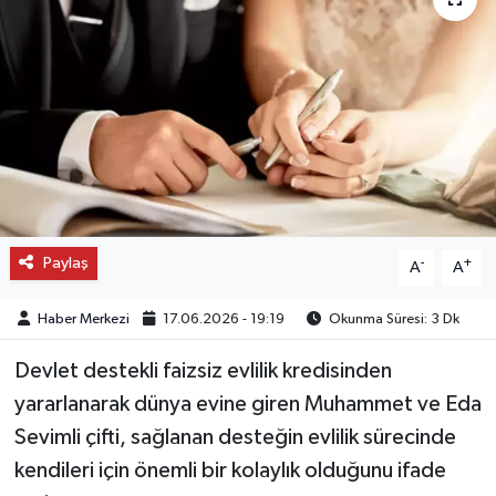
OTO DETAY
SAĞLIK
SON DAKİKA
SPOR
Paylaş
FİNANS
-
+
A
A
Haber Merkezi
17.06.2026 - 19:19
Okunma Süresi: 3 Dk
Devlet destekli faizsiz evlilik kredisinden
yararlanarak dünya evine giren Muhammet ve Eda
Sevimli çifti, sağlanan desteğin evlilik sürecinde
kendileri için önemli bir kolaylık olduğunu ifade