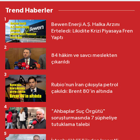
Trend Haberler
1
Bewen Enerji A.Ş. Halka Arzını
Erteledi: Likidite Krizi Piyasaya Fren
Yaptı
2
84 hâkim ve savcı meslekten
çıkarıldı
3
Rubio’nun İran çıkışıyla petrol
çakıldı: Brent 80’in altında
4
"Ahbaplar Suç Örgütü"
soruşturmasında 7 şüpheliye
tutuklama talebi
5