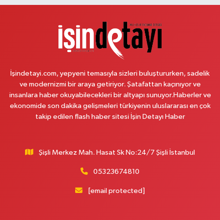
Sahra Eczanesi
Reşitpaşa Mahallesi Tuncay Artun Caddesi No:10B Altınokta Körler Vakfı
karşısı.
0 (212) 229 55 83
Yol Tarifi Al
İşindetayi.com, yepyeni temasıyla sizleri buluştururken, sadelik
Plevne Eczanesi
ve modernizmi bir araya getiriyor. Şatafattan kaçınıyor ve
Mevlana Mahallesi İbrahim Hayırlıoğlu Caddesi 6 3 PLEVNE KONUTLARI
insanlara haber okuyabilecekleri bir altyapı sunuyor.Haberler ve
ÇARŞI İÇERİSİNDE
ekonomide son dakika gelişmeleri türkiyenin uluslararası en çok
takip edilen flash haber sitesi İşin Detayı Haber
0 (212) 823 53 43
Yol Tarifi Al
Eren Aydın Eczanesi
Şişli Merkez Mah. Hasat Sk No:24/7 Şişli İstanbul
Siyavuşpaşa Mahallesi Adnan Kahveci Bulvarı 154 B MEMORIAL
HASTANESİNİN 100 METRE YUKARISI - FİZİK TEDAVİ HASTANESİNİN 100
METRE AŞAĞISI
05323674810
0 (212) 441 38 16
Yol Tarifi Al
[email protected]
Yaşam Eczanesi