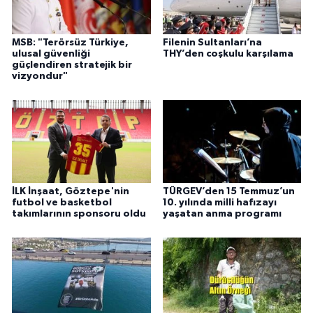
MSB: "Terörsüz Türkiye,
Filenin Sultanları’na
ulusal güvenliği
THY’den coşkulu karşılama
güçlendiren stratejik bir
vizyondur"
İLK İnşaat, Göztepe'nin
TÜRGEV’den 15 Temmuz’un
futbol ve basketbol
10. yılında milli hafızayı
takımlarının sponsoru oldu
yaşatan anma programı