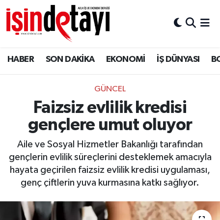
DÜNYA
Nöbetçi Eczaneler
HABER
SON DAKİKA
EKONOMİ
İŞ DÜNYASI
B
Eğitim
Hava Durumu
EKONOMİ
İstanbul Namaz Vakitleri
GÜNCEL
Faizsiz evlilik kredisi
ENERJİ HABERİ
Trafik Durumu
gençlere umut oluyor
GAYRİMENKUL
Süper Lig Puan Durumu ve Fikstür
Aile ve Sosyal Hizmetler Bakanlığı tarafından
gençlerin evlilik süreçlerini desteklemek amacıyla
HABER
Tüm Manşetler
hayata geçirilen faizsiz evlilik kredisi uygulaması,
genç çiftlerin yuva kurmasına katkı sağlıyor.
LOJİSTİK
Son Dakika Haberleri
MAGAZİN
Haber Arşivi