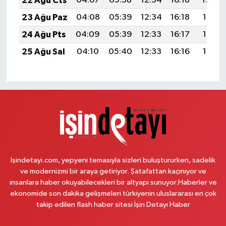
22 Ağu Cts
04:07
05:38
12:34
16:18
19:20
23 Ağu Paz
04:08
05:39
12:34
16:18
19:19
24 Ağu Pts
04:09
05:39
12:33
16:17
19:17
25 Ağu Sal
04:10
05:40
12:33
16:16
19:16
İşindetayi.com, yepyeni temasıyla sizleri buluştururken, sadelik
ve modernizmi bir araya getiriyor. Şatafattan kaçınıyor ve
insanlara haber okuyabilecekleri bir altyapı sunuyor.Haberler ve
ekonomide son dakika gelişmeleri türkiyenin uluslararası en çok
takip edilen flash haber sitesi İşin Detayı Haber