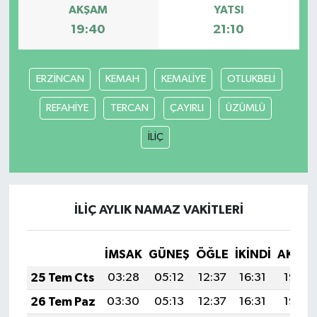
AKŞAM
YATSI
19:40
21:10
ERZİNCAN
KEMAH
KEMALİYE
OTLUKBELİ
REFAHİYE
TERCAN
ÇAYIRLI
ÜZÜMLÜ
İLİÇ
İLİÇ AYLIK NAMAZ VAKITLERI
İMSAK
GÜNEŞ
ÖĞLE
İKINDI
AKŞA
25 Tem Cts
03:28
05:12
12:37
16:31
19:53
26 Tem Paz
03:30
05:13
12:37
16:31
19:52