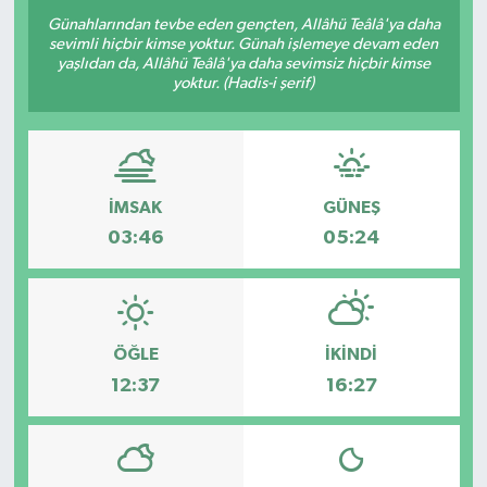
Günahlarından tevbe eden gençten, Allâhü Teâlâ'ya daha
OTO DETAY
sevimli hiçbir kimse yoktur. Günah işlemeye devam eden
yaşlıdan da, Allâhü Teâlâ'ya daha sevimsiz hiçbir kimse
yoktur. (Hadis-i şerif)
SAĞLIK
SON DAKİKA
SPOR
İMSAK
GÜNEŞ
03:46
05:24
FİNANS
ÖĞLE
İKINDI
12:37
16:27