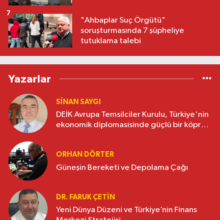
7
"Ahbaplar Suç Örgütü"
soruşturmasında 7 şüpheliye
tutuklama talebi
Yazarlar
SINAN SAYGI
DEİK Avrupa Temsilciler Kurulu, Türkiye'nin
ekonomik diplomasisinde güçlü bir köprü
oluşturuyor
ORHAN DÖRTER
Güneşin Bereketi ve Depolama Çağı
DR. FARUK ÇETİN
Yeni Dünya Düzeni ve Türkiye’nin Finans