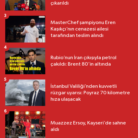
çıkarıldı
3
MasterChef şampiyonu Eren
Kaşıkçı’nın cenazesi ailesi
tarafından teslim alındı
4
Rubio’nun İran çıkışıyla petrol
çakıldı: Brent 80’in altında
5
İstanbul Valiliği’nden kuvvetli
rüzgar uyarısı: Poyraz 70 kilometre
hıza ulaşacak
6
Muazzez Ersoy, Kayseri’de sahne
aldı