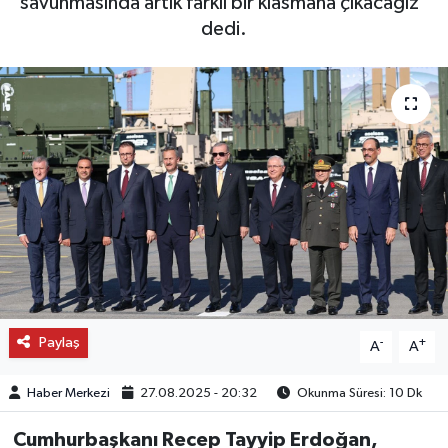
savunmasında artık farklı bir klasmana çıkacağız"
dedi.
OTO DETAY
SAĞLIK
SON DAKİKA
SPOR
FİNANS
Paylaş
-
+
A
A
Haber Merkezi
27.08.2025 - 20:32
Okunma Süresi: 10 Dk
Cumhurbaşkanı Recep Tayyip Erdoğan,