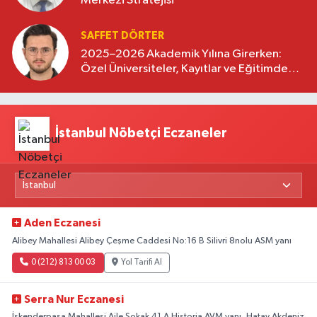
Merkezi Stratejisi
SAFFET DÖRTER
2025–2026 Akademik Yılına Girerken:
Özel Üniversiteler, Kayıtlar ve Eğitimde
Yeni Beklentiler
İstanbul Nöbetçi Eczaneler
Aden Eczanesi
Alibey Mahallesi Alibey Çeşme Caddesi No:16 B Silivri 8nolu ASM yanı
0 (212) 813 00 03
Yol Tarifi Al
Serra Nur Eczanesi
İskenderpaşa Mahallesi Aile Sokak 41 A Historia AVM yanı, Hatay Akdeniz