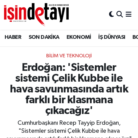
DÜNYA
Nöbetçi Eczaneler
HABER
SON DAKİKA
EKONOMİ
İŞ DÜNYASI
B
Eğitim
Hava Durumu
EKONOMİ
İstanbul Namaz Vakitleri
BILIM VE TEKNOLOJI
Erdoğan: 'Sistemler
ENERJİ HABERİ
Trafik Durumu
sistemi Çelik Kubbe ile
GAYRİMENKUL
Süper Lig Puan Durumu ve Fikstür
hava savunmasında artık
farklı bir klasmana
HABER
Tüm Manşetler
çıkacağız'
LOJİSTİK
Son Dakika Haberleri
Cumhurbaşkanı Recep Tayyip Erdoğan,
"Sistemler sistemi Çelik Kubbe ile hava
MAGAZİN
Haber Arşivi