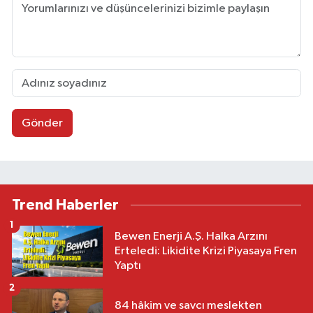
Gönder
Trend Haberler
1
Bewen Enerji A.Ş. Halka Arzını
Erteledi: Likidite Krizi Piyasaya Fren
Yaptı
2
84 hâkim ve savcı meslekten