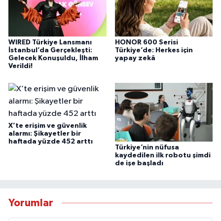
WIRED Türkiye Lansmanı
HONOR 600 Serisi
İstanbul’da Gerçekleşti:
Türkiye’de: Herkes için
Gelecek Konuşuldu, İlham
yapay zekâ
Verildi!
X’te erişim ve güvenlik
alarmı: Şikayetler bir
haftada yüzde 452 arttı
Türkiye’nin nüfusa
kaydedilen ilk robotu şimdi
de işe başladı
Yorumlar