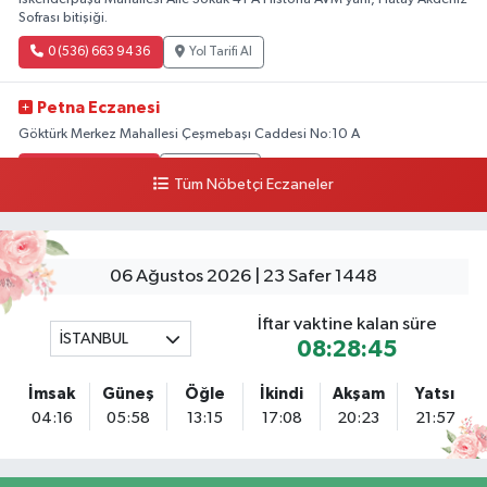
Sofrası bitişiği.
0 (536) 663 94 36
Yol Tarifi Al
Petna Eczanesi
Göktürk Merkez Mahallesi Çeşmebaşı Caddesi No:10 A
0 (212) 360 18 23
Yol Tarifi Al
Tüm Nöbetçi Eczaneler
Sacide Eczanesi
Karlıktepe Mahallesi Soğanlık Caddesi No:34 A
06 Ağustos 2026 | 23 Safer 1448
0 (216) 504 24 53
Yol Tarifi Al
İftar vaktine kalan süre
İSTANBUL
Bulvar Eczanesi
08:28:44
Ahmet Yesevi Mahallesi Abbas Medeni Sokak 17 A Çiftlik köprüsünü
geçtikten sonra Harman Mobilya arkası, Tulumba mevki, ECZANELER
İmsak
Güneş
Öğle
İkindi
Akşam
Yatsı
BÖLGESİ (GÜNEŞ, BULVAR, ÇİĞDEM, DEVA ECZANELERİ) eski gazi sağlık
04:16
05:58
13:15
17:08
20:23
21:57
o
0 (216) 208 59 51
Yol Tarifi Al