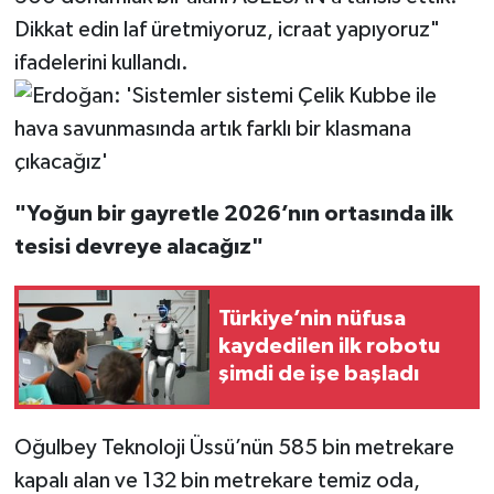
Dikkat edin laf üretmiyoruz, icraat yapıyoruz"
ifadelerini kullandı.
"Yoğun bir gayretle 2026’nın ortasında ilk
tesisi devreye alacağız"
Türkiye’nin nüfusa
kaydedilen ilk robotu
şimdi de işe başladı
Oğulbey Teknoloji Üssü’nün 585 bin metrekare
kapalı alan ve 132 bin metrekare temiz oda,