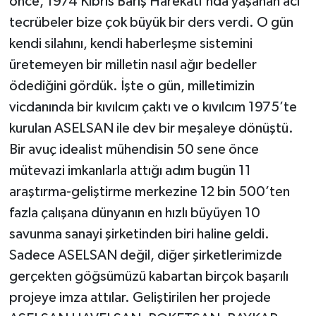
önce, 1974 Kıbrıs Barış Harekatı'nda yaşanan acı
tecrübeler bize çok büyük bir ders verdi. O gün
kendi silahını, kendi haberleşme sistemini
üretemeyen bir milletin nasıl ağır bedeller
ödediğini gördük. İşte o gün, milletimizin
vicdanında bir kıvılcım çaktı ve o kıvılcım 1975’te
kurulan ASELSAN ile dev bir meşaleye dönüştü.
Bir avuç idealist mühendisin 50 sene önce
mütevazi imkanlarla attığı adım bugün 11
araştırma-geliştirme merkezine 12 bin 500’ten
fazla çalışana dünyanın en hızlı büyüyen 10
savunma sanayi şirketinden biri haline geldi.
Sadece ASELSAN değil, diğer şirketlerimizde
gerçekten göğsümüzü kabartan birçok başarılı
projeye imza attılar. Geliştirilen her projede