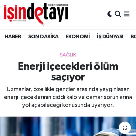
DÜNYA
Nöbetçi Eczaneler
HABER
SON DAKİKA
EKONOMİ
İŞ DÜNYASI
B
Eğitim
Hava Durumu
EKONOMİ
İstanbul Namaz Vakitleri
SAĞLIK
Enerji içecekleri ölüm
ENERJİ HABERİ
Trafik Durumu
saçıyor
GAYRİMENKUL
Süper Lig Puan Durumu ve Fikstür
Uzmanlar, özellikle gençler arasında yaygınlaşan
enerji içeceklerinin ciddi kalp ve damar sorunlarına
HABER
Tüm Manşetler
yol açabileceği konusunda uyarıyor.
LOJİSTİK
Son Dakika Haberleri
MAGAZİN
Haber Arşivi