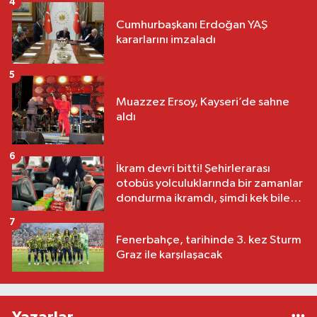
4
Cumhurbaşkanı Erdoğan YAŞ
kararlarını imzaladı
5
Muazzez Ersoy, Kayseri’de sahne
aldı
6
İkram devri bitti! Şehirlerarası
otobüs yolculuklarında bir zamanlar
dondurma ikramdı, şimdi kek bile
yok
7
Fenerbahçe, tarihinde 3. kez Sturm
Graz ile karşılaşacak