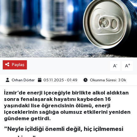
OTO DETAY
SAĞLIK
SON DAKİKA
SPOR
Paylaş
-
+
A
A
FİNANS
Orhan Dörter
05.11.2025 - 01:49
Okunma Süresi: 3 Dk
İzmir’de enerji içeceğiyle birlikte alkol aldıktan
sonra fenalaşarak hayatını kaybeden 16
yaşındaki lise öğrencisinin ölümü, enerji
içeceklerinin sağlığa olumsuz etkilerini yeniden
gündeme getirdi.
"Neyle içildiği önemli değil, hiç içilmemesi