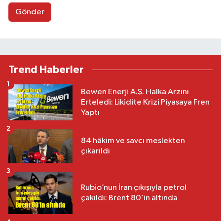
Gönder
Trend Haberler
1
Bewen Enerji A.Ş. Halka Arzını
Erteledi: Likidite Krizi Piyasaya Fren
Yaptı
2
84 hâkim ve savcı meslekten
çıkarıldı
3
Rubio’nun İran çıkışıyla petrol
çakıldı: Brent 80’in altında