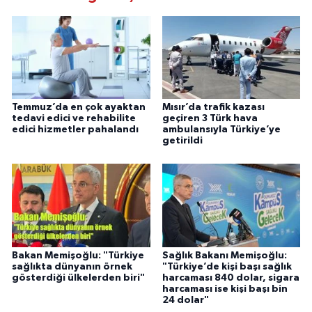
Temmuz’da en çok ayaktan
Mısır’da trafik kazası
tedavi edici ve rehabilite
geçiren 3 Türk hava
edici hizmetler pahalandı
ambulansıyla Türkiye’ye
getirildi
Bakan Memişoğlu: "Türkiye
Sağlık Bakanı Memişoğlu:
sağlıkta dünyanın örnek
"Türkiye’de kişi başı sağlık
gösterdiği ülkelerden biri"
harcaması 840 dolar, sigara
harcaması ise kişi başı bin
24 dolar"