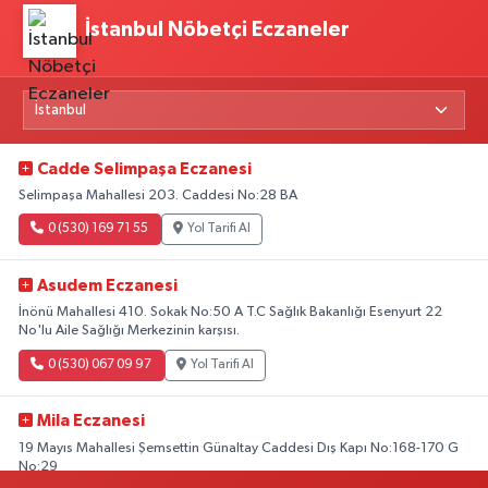
İstanbul Nöbetçi Eczaneler
Cadde Selimpaşa Eczanesi
Selimpaşa Mahallesi 203. Caddesi No:28 BA
0 (530) 169 71 55
Yol Tarifi Al
Asudem Eczanesi
İnönü Mahallesi 410. Sokak No:50 A T.C Sağlık Bakanlığı Esenyurt 22
No'lu Aile Sağlığı Merkezinin karşısı.
0 (530) 067 09 97
Yol Tarifi Al
Mila Eczanesi
19 Mayıs Mahallesi Şemsettin Günaltay Caddesi Dış Kapı No:168-170 G
No:29