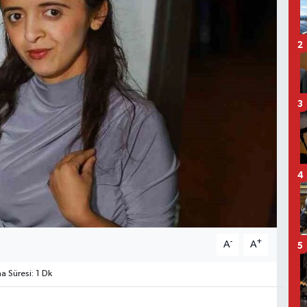
2
3
4
-
+
A
A
5
 Süresi: 1 Dk