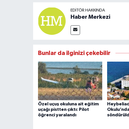
EDITÖR HAKKINDA
Haber Merkezi
Bunlar da ilginizi çekebilir
Özel uçuş okuluna ait eğitim
Heybeliad
uçağı pistten çıktı: Pilot
Okulu’nda
öğrenci yaralandı
söndürül