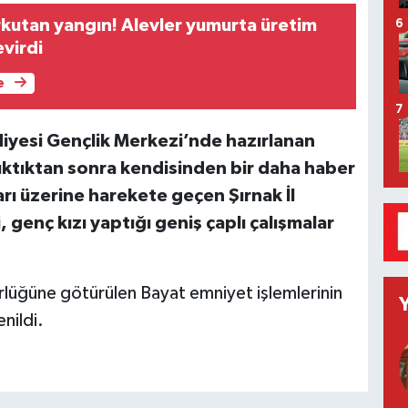
kutan yangın! Alevler yumurta üretim
6
evirdi
e
7
diyesi Gençlik Merkezi’nde hazırlanan
ıktıktan sonra kendisinden bir daha haber
arı üzerine harekete geçen Şırnak İl
 genç kızı yaptığı geniş çaplı çalışmalar
rlüğüne götürülen Bayat emniyet işlemlerinin
nildi.