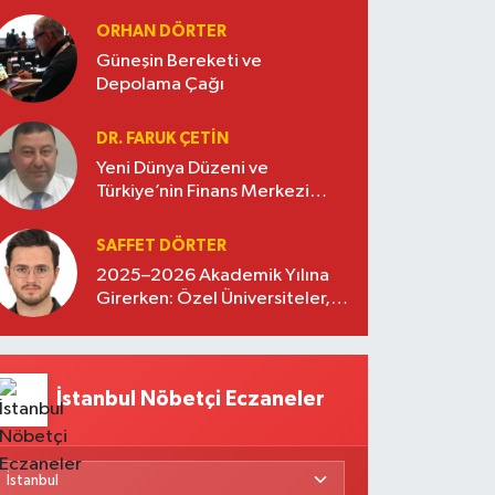
diplomasisinde güçlü bir köprü
oluşturuyor
ORHAN DÖRTER
Güneşin Bereketi ve
Depolama Çağı
DR. FARUK ÇETİN
Yeni Dünya Düzeni ve
Türkiye’nin Finans Merkezi
Stratejisi
SAFFET DÖRTER
2025–2026 Akademik Yılına
Girerken: Özel Üniversiteler,
Kayıtlar ve Eğitimde Yeni
Beklentiler
İstanbul Nöbetçi Eczaneler