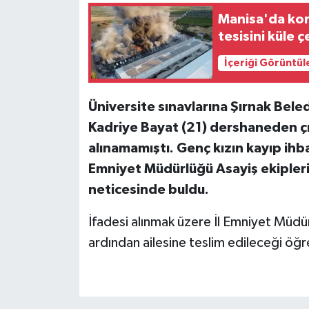
Manisa'da kor
tesisini küle ç
İçeriği Görüntül
Üniversite sınavlarına Şırnak Bele
Kadriye Bayat (21) dershaneden ç
alınamamıştı. Genç kızın kayıp ihb
Emniyet Müdürlüğü Asayiş ekipleri,
neticesinde buldu.
İfadesi alınmak üzere İl Emniyet Müdü
ardından ailesine teslim edileceği öğre