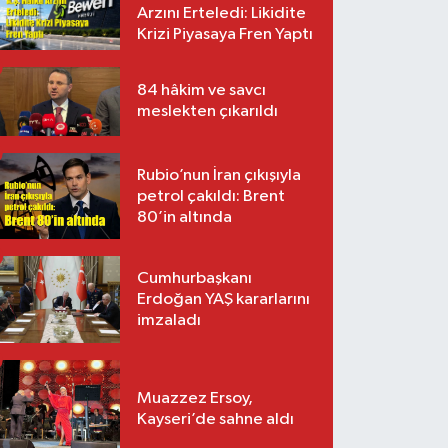
Arzını Erteledi: Likidite
Krizi Piyasaya Fren Yaptı
84 hâkim ve savcı
meslekten çıkarıldı
Rubio’nun İran çıkışıyla
petrol çakıldı: Brent
80’in altında
Cumhurbaşkanı
Erdoğan YAŞ kararlarını
imzaladı
Muazzez Ersoy,
Kayseri’de sahne aldı