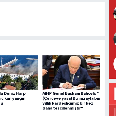
a Deniz Harp
MHP Genel Başkanı Bahçeli: "
 çıkan yangın
(Çerçeve yasa) Bu imzayla bin
dü
yıllık kardeşliğimiz bir kez
daha tescillenmiştir"