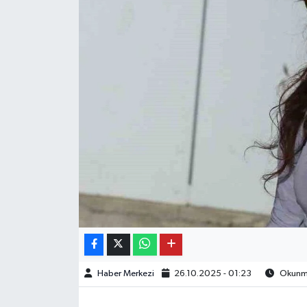
OTO DETAY
SAĞLIK
SON DAKİKA
SPOR
FİNANS
Haber Merkezi
26.10.2025 - 01:23
Okunma