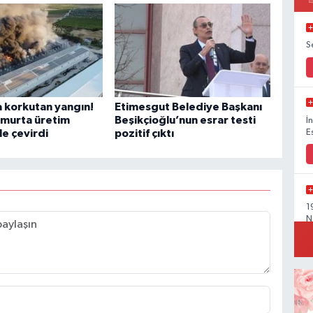
S
 korkutan yangın!
Etimesgut Belediye Başkanı
umurta üretim
Beşikçioğlu’nun esrar testi
İ
le çevirdi
pozitif çıktı
E
1
N
Y
M