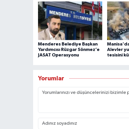
Menderes Belediye Başkan
Manisa'da
Yardımcısı Rüzgar Sönmez’e
Alevler y
JASAT Operasyonu
tesisini kü
Yorumlar