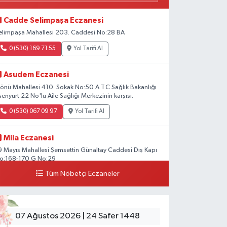
Cadde Selimpaşa Eczanesi
elimpaşa Mahallesi 203. Caddesi No:28 BA
0 (530) 169 71 55
Yol Tarifi Al
Asudem Eczanesi
nönü Mahallesi 410. Sokak No:50 A T.C Sağlık Bakanlığı
senyurt 22 No'lu Aile Sağlığı Merkezinin karşısı.
0 (530) 067 09 97
Yol Tarifi Al
Mila Eczanesi
9 Mayıs Mahallesi Şemsettin Günaltay Caddesi Dış Kapı
o:168-170 G No:29
Tüm Nöbetçi Eczaneler
0 (216) 514 23 73
Yol Tarifi Al
Kasımpaşa Eczanesi
ahya Kahya Mahallesi Kasımpaşa Bostanı Sokak 18A
07 Ağustos 2026 | 24 Safer 1448
utfak Ekipmanları Satan Dükkanların Olduğu Caddede