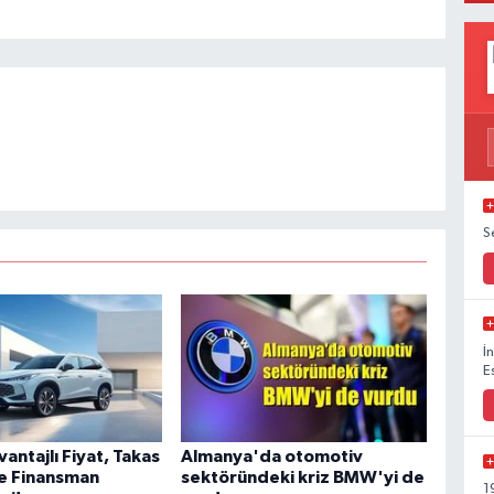
S
İ
E
antajlı Fiyat, Takas
Almanya'da otomotiv
e Finansman
sektöründeki kriz BMW'yi de
1