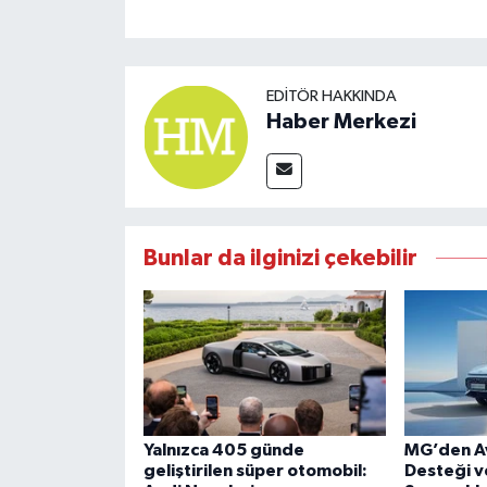
EDITÖR HAKKINDA
Haber Merkezi
Bunlar da ilginizi çekebilir
Yalnızca 405 günde
MG’den Av
geliştirilen süper otomobil:
Desteği v