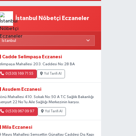
Beklentiler
İstanbul Nöbetçi Eczaneler
Cadde Selimpaşa Eczanesi
elimpaşa Mahallesi 203. Caddesi No:28 BA
0 (530) 169 71 55
Yol Tarifi Al
Asudem Eczanesi
nönü Mahallesi 410. Sokak No:50 A T.C Sağlık Bakanlığı
senyurt 22 No'lu Aile Sağlığı Merkezinin karşısı.
0 (530) 067 09 97
Yol Tarifi Al
Mila Eczanesi
9 Mayıs Mahallesi Şemsettin Günaltay Caddesi Dış Kapı