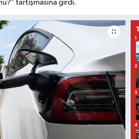
mu?” tartışmasına girdi.
1
2
3
4