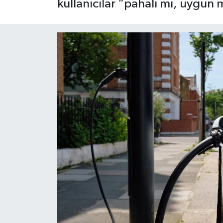
kullanıcılar “pahalı mı, uygun 
OTO DETAY
SAĞLIK
SON DAKİKA
SPOR
FİNANS