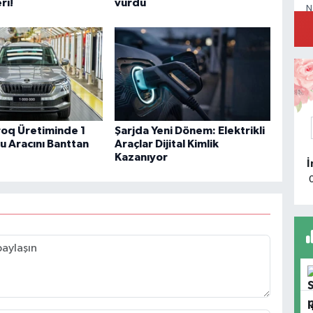
ri!
vurdu
N
Y
M
D
oq Üretiminde 1
Şarjda Yeni Dönem: Elektrikli
u Aracını Banttan
Araçlar Dijital Kimlik
Kazanıyor
B
m
b
P
S