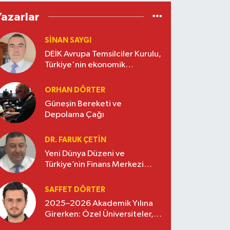
Yazarlar
SINAN SAYGI
DEİK Avrupa Temsilciler Kurulu,
Türkiye'nin ekonomik
diplomasisinde güçlü bir köprü
oluşturuyor
ORHAN DÖRTER
Güneşin Bereketi ve
Depolama Çağı
DR. FARUK ÇETİN
Yeni Dünya Düzeni ve
Türkiye’nin Finans Merkezi
Stratejisi
SAFFET DÖRTER
2025–2026 Akademik Yılına
Girerken: Özel Üniversiteler,
Kayıtlar ve Eğitimde Yeni