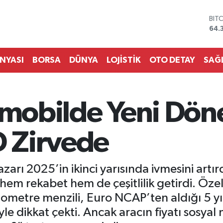
DO
47,
EU
55,
STE
ÜNYASI
BORSA
DÜNYA
LOJİSTİK
OTO DETAY
SAĞ
64,
GRA
657
BİS
omobilde Yeni Dön
13.
BIT
64.
 Zirvede
azarı 2025’in ikinci yarısında ivmesini artı
 hem rekabet hem de çeşitlilik getirdi. Öz
ometre menzili, Euro NCAP’ten aldığı 5 yıl
yle dikkat çekti. Ancak aracın fiyatı sosya