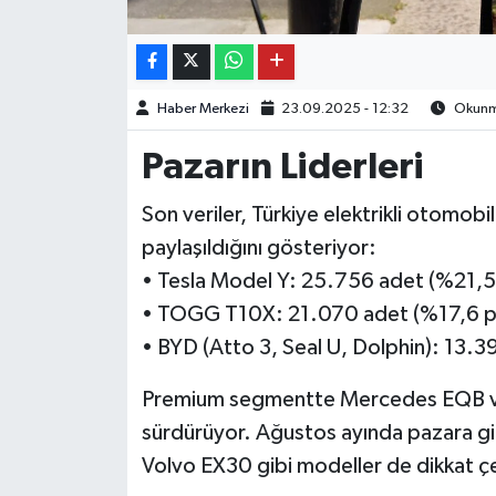
Haber Merkezi
23.09.2025 - 12:32
Okunma
Pazarın Liderleri
Son veriler, Türkiye elektrikli otomobi
paylaşıldığını gösteriyor:
• Tesla Model Y: 25.756 adet (%21,5
• TOGG T10X: 21.070 adet (%17,6 pa
• BYD (Atto 3, Seal U, Dolphin): 13.3
Premium segmentte Mercedes EQB ve BM
sürdürüyor. Ağustos ayında pazara g
Volvo EX30 gibi modeller de dikkat çe