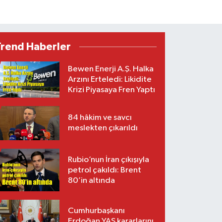
Trend Haberler
Bewen Enerji A.Ş. Halka
Arzını Erteledi: Likidite
Krizi Piyasaya Fren Yaptı
84 hâkim ve savcı
meslekten çıkarıldı
Rubio’nun İran çıkışıyla
petrol çakıldı: Brent
80’in altında
Cumhurbaşkanı
Erdoğan YAŞ kararlarını