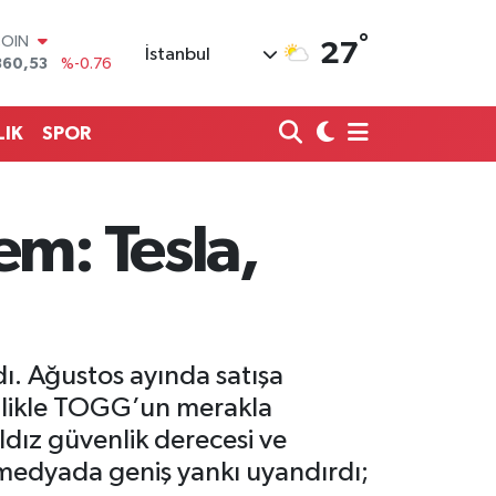
°
LAR
27
İstanbul
7069
%0.17
RO
0265
%0.01
RLİN
LIK
SPOR
1897
%0.02
M ALTIN
4.81
%1.44
T100
em: Tesla,
887
%64
COIN
360,53
%-0.76
rdı. Ağustos ayında satışa
ellikle TOGG’un merakla
dız güvenlik derecesi ve
l medyada geniş yankı uyandırdı;