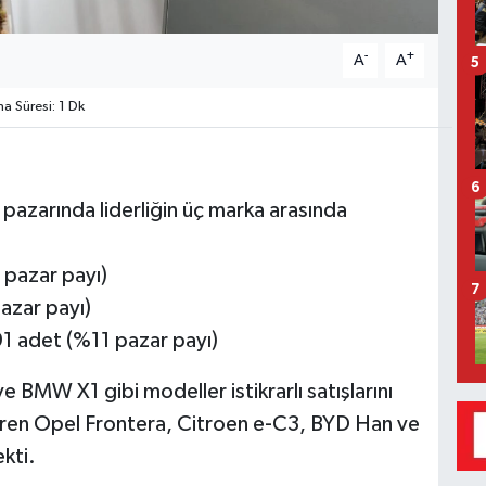
-
+
A
A
5
 Süresi: 1 Dk
6
l pazarında liderliğin üç marka arasında
 pazar payı)
7
zar payı)
91 adet (%11 pazar payı)
W X1 gibi modeller istikrarlı satışlarını
iren Opel Frontera, Citroen e-C3, BYD Han ve
kti.