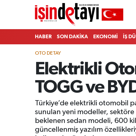
DÜNYA
Nöbetçi Eczaneler
HABER
SON DAKİKA
EKONOMİ
İŞ D
Eğitim
Hava Durumu
OTO DETAY
EKONOMİ
İstanbul Namaz Vakitleri
Elektrikli Ot
ENERJİ HABERİ
Trafik Durumu
TOGG ve BYD
GAYRİMENKUL
Süper Lig Puan Durumu ve Fikstür
HABER
Tüm Manşetler
Türkiye’de elektrikli otomobil p
sunulan yeni modeller, sektöre
LOJİSTİK
Son Dakika Haberleri
beklenen sedan modeli, 600 kil
güncellenmiş yazılım özellikleri
MAGAZİN
Haber Arşivi