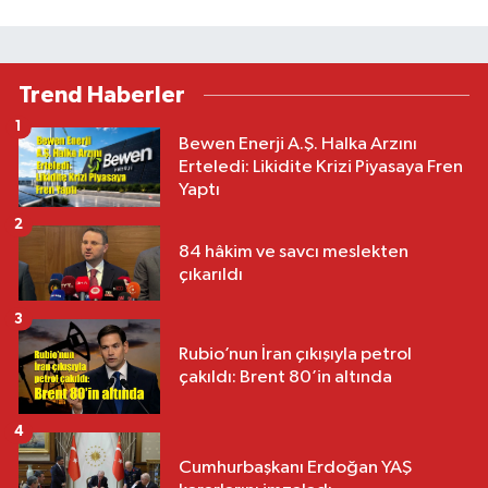
Trend Haberler
1
Bewen Enerji A.Ş. Halka Arzını
Erteledi: Likidite Krizi Piyasaya Fren
Yaptı
2
84 hâkim ve savcı meslekten
çıkarıldı
3
Rubio’nun İran çıkışıyla petrol
çakıldı: Brent 80’in altında
4
Cumhurbaşkanı Erdoğan YAŞ