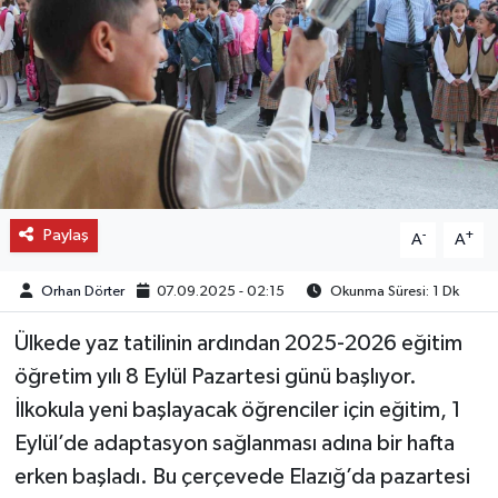
OTO DETAY
SAĞLIK
SON DAKİKA
SPOR
Paylaş
-
+
A
A
FİNANS
Orhan Dörter
07.09.2025 - 02:15
Okunma Süresi: 1 Dk
Ülkede yaz tatilinin ardından 2025-2026 eğitim
öğretim yılı 8 Eylül Pazartesi günü başlıyor.
İlkokula yeni başlayacak öğrenciler için eğitim, 1
Eylül’de adaptasyon sağlanması adına bir hafta
erken başladı. Bu çerçevede Elazığ’da pazartesi