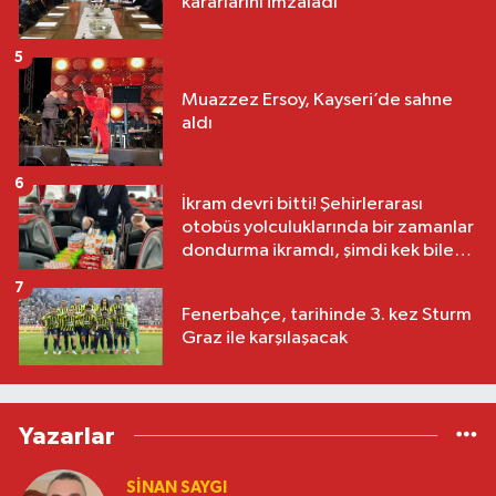
kararlarını imzaladı
5
Muazzez Ersoy, Kayseri’de sahne
aldı
6
İkram devri bitti! Şehirlerarası
otobüs yolculuklarında bir zamanlar
dondurma ikramdı, şimdi kek bile
yok
7
Fenerbahçe, tarihinde 3. kez Sturm
Graz ile karşılaşacak
Yazarlar
SINAN SAYGI