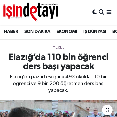
DÜNYA
Nöbetçi Eczaneler
HABER
SON DAKİKA
EKONOMİ
İŞ DÜNYASI
B
Eğitim
Hava Durumu
EKONOMİ
İstanbul Namaz Vakitleri
YEREL
Elazığ’da 110 bin öğrenci
ENERJİ HABERİ
Trafik Durumu
ders başı yapacak
GAYRİMENKUL
Süper Lig Puan Durumu ve Fikstür
Elazığ’da pazartesi günü 493 okulda 110 bin
öğrenci ve 9 bin 200 öğretmen ders başı
HABER
Tüm Manşetler
yapacak.
LOJİSTİK
Son Dakika Haberleri
MAGAZİN
Haber Arşivi