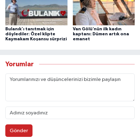
Bulanık’ı tanıtmak için
Van Gölü’nün ilk kadın
döylediler: Özel klipte
kaptanı: Dümen artık ona
Kaymakam Koşansu sürprizi
emanet
Yorumlar
Gönder