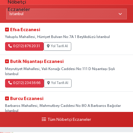
Efsa Eczanesi
Yakuplu Mahallesi, Hürriyet Bulvarı No:7A 1 Beylikdüzü İstanbul
0 (212) 876 20 31
Yol Tarifi Al
Butik Nişantaşı Eczanesi
Meşrutiyet Mahallesi, Vali Konağı Caddesi No:111 D Nişantaşı Şişli
İstanbul
0 (212) 234 56 66
Yol Tarifi Al
Burcu Eczanesi
Barbaros Mahallesi, Mahmutbey Caddesi No:80 A Barbaros Bağcılar
İstanbul
Tüm Nöbetçi Eczaneler
0 (212) 552 25 29
Yol Tarifi Al