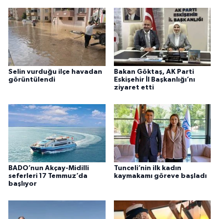
Selin vurduğu ilçe havadan
Bakan Göktaş, AK Parti
görüntülendi
Eskişehir İl Başkanlığı’nı
ziyaret etti
BADO’nun Akçay-Midilli
Tunceli’nin ilk kadın
seferleri 17 Temmuz’da
kaymakamı göreve başladı
başlıyor