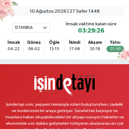
Tuna Tillo Eczanesi
Akşemsettin Mahallesi, Akdeniz Caddesi No:12 A Fatih İstanbul
10 Ağustos 2026 | 27 Safer 1448
0 (212) 635 03 83
Yol Tarifi Al
İmsak vaktine kalan süre
İSTANBUL
03:29:26
Tersane İstanbul Eczanesi
Camiikebir Mahallesi, Taşkızak Tersanesi Caddesi No:6 6B Kasımpaşa
İmsak
Güneş
Öğle
İkindi
Akşam
Yatsı
Beyoğlu İstanbul
04:22
06:02
13:15
17:06
20:18
21:50
0 (533) 395 65 65
Yol Tarifi Al
Nuh Eczanesi
Fetih Mahallesi, Hicazkar Sokak, Bağkur Sitesi No:10 1A Ataşehir İstanbul
0 (216) 324 46 96
Yol Tarifi Al
Yaman Eczanesi
İşindetayi.com, yepyeni temasıyla sizleri buluştururken, sadelik
Site Mahallesi, Kaptanoğlu Okul Sokak No:44 A Ümraniye İstanbul
ve modernizmi bir araya getiriyor. Şatafattan kaçınıyor ve
0 (216) 533 02 16
Yol Tarifi Al
insanlara haber okuyabilecekleri bir altyapı sunuyor.Haberler ve
ekonomide son dakika gelişmeleri türkiyenin uluslararası en çok