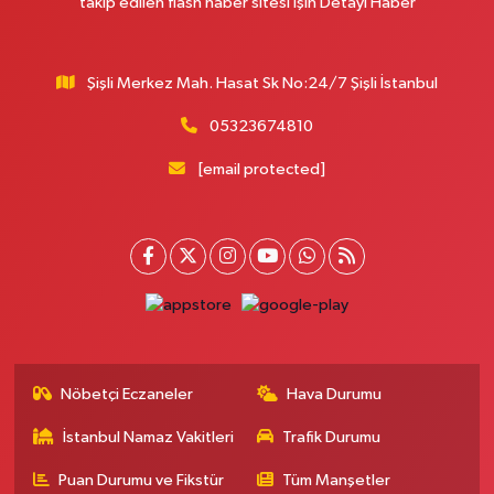
takip edilen flash haber sitesi İşin Detayı Haber
Kelebek Eczanesi
Kanarya Mahallesi, Şahin Caddesi No:45 C Küçükçekmece İstanbul
0 (533) 306 21 14
Yol Tarifi Al
Şişli Merkez Mah. Hasat Sk No:24/7 Şişli İstanbul
05323674810
Kahraman Eczanesi
Yavuztürk Mahallesi, Karadeniz Caddesi No:128 K Üsküdar İstanbul
[email protected]
0 (216) 443 99 98
Yol Tarifi Al
Sofia Eczanesi
Kartaltepe Mahallesi, Şehit Ömer Halisdemir Caddesi No:64 1A
Muratpaşa Bayrampaşa İstanbul
0 (212) 615 08 18
Yol Tarifi Al
Şeyda Eczanesi
Nöbetçi Eczaneler
Hava Durumu
Orhantepe Mahallesi, Pazar Sokak No:5 E Kartal İstanbul
İstanbul Namaz Vakitleri
Trafik Durumu
0 (216) 629 70 90
Yol Tarifi Al
Puan Durumu ve Fikstür
Tüm Manşetler