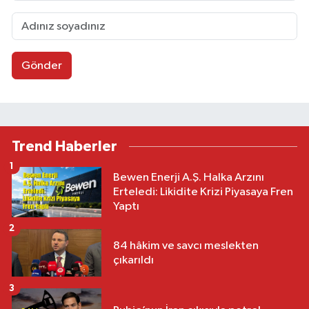
Gönder
Trend Haberler
1
Bewen Enerji A.Ş. Halka Arzını
Erteledi: Likidite Krizi Piyasaya Fren
Yaptı
2
84 hâkim ve savcı meslekten
çıkarıldı
3