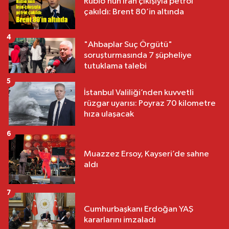
Rubio’nun İran çıkışıyla petrol
çakıldı: Brent 80’in altında
4
"Ahbaplar Suç Örgütü"
soruşturmasında 7 şüpheliye
tutuklama talebi
5
İstanbul Valiliği’nden kuvvetli
rüzgar uyarısı: Poyraz 70 kilometre
hıza ulaşacak
6
Muazzez Ersoy, Kayseri’de sahne
aldı
7
Cumhurbaşkanı Erdoğan YAŞ
kararlarını imzaladı