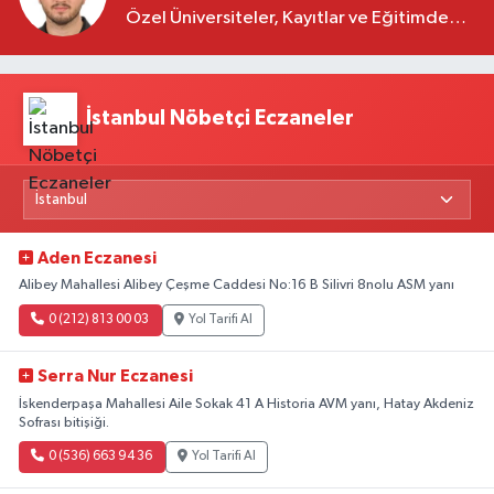
Özel Üniversiteler, Kayıtlar ve Eğitimde
Yeni Beklentiler
İstanbul Nöbetçi Eczaneler
Aden Eczanesi
Alibey Mahallesi Alibey Çeşme Caddesi No:16 B Silivri 8nolu ASM yanı
0 (212) 813 00 03
Yol Tarifi Al
Serra Nur Eczanesi
İskenderpaşa Mahallesi Aile Sokak 41 A Historia AVM yanı, Hatay Akdeniz
Sofrası bitişiği.
0 (536) 663 94 36
Yol Tarifi Al