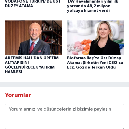
VODAFONE TÜRKİYE’DE ÜST
TAV Havalimanları yılın ilk
DÜZEY ATAMA
yarısında 48,2 milyon
yolcuya hizmet verdi
ARTEMİS HALI'DAN ÜRETİM
Biofarma İlaç'ta Üst Düzey
ALTYAPISINI
Atama: Şirketin Yeni CEO'su
GÜÇLENDİRECEK YATIRIM
Ecz. Gözde Terkan Oldu
HAMLESİ
Yorumlar