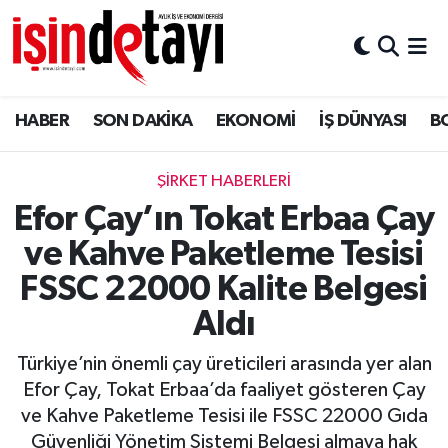
DÜNYA
Nöbetçi Eczaneler
HABER
SON DAKİKA
EKONOMİ
İŞ DÜNYASI
B
Eğitim
Hava Durumu
EKONOMİ
İstanbul Namaz Vakitleri
ŞİRKET HABERLERİ
Efor Çay’ın Tokat Erbaa Çay
ENERJİ HABERİ
Trafik Durumu
ve Kahve Paketleme Tesisi
GAYRİMENKUL
Süper Lig Puan Durumu ve Fikstür
FSSC 22000 Kalite Belgesi
Aldı
HABER
Tüm Manşetler
Türkiye’nin önemli çay üreticileri arasında yer alan
LOJİSTİK
Son Dakika Haberleri
Efor Çay, Tokat Erbaa’da faaliyet gösteren Çay
ve Kahve Paketleme Tesisi ile FSSC 22000 Gıda
MAGAZİN
Haber Arşivi
Güvenliği Yönetim Sistemi Belgesi almaya hak