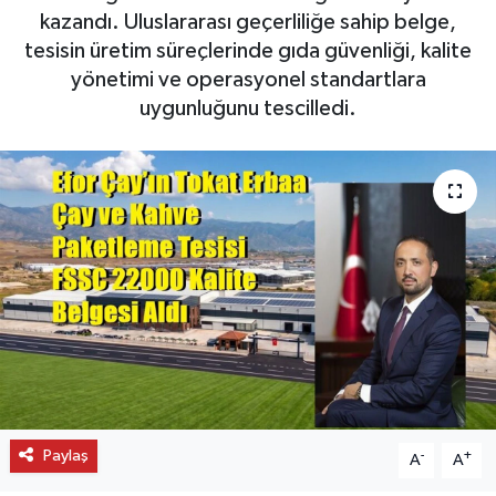
kazandı. Uluslararası geçerliliğe sahip belge,
OTO DETAY
tesisin üretim süreçlerinde gıda güvenliği, kalite
yönetimi ve operasyonel standartlara
SAĞLIK
uygunluğunu tescilledi.
SON DAKİKA
SPOR
FİNANS
Paylaş
-
+
A
A