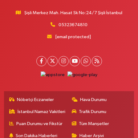
Eren Aydın Eczanesi
Şişli Merkez Mah. Hasat Sk No:24/7 Şişli İstanbul
Siyavuşpaşa Mahallesi Adnan Kahveci Bulvarı 154 B MEMORIAL
HASTANESİNİN 100 METRE YUKARISI - FİZİK TEDAVİ HASTANESİNİN 100
METRE AŞAĞISI
05323674810
0 (212) 441 38 16
Yol Tarifi Al
[email protected]
Yaşam Eczanesi
Osmangazi Mahallesi Atayolu Caddesi 10C-D KAYA ÇİFTLİĞİ İLE KÖFTECİ
YUSUF ARASINDA, TARIM KOOPERATİF MARKETİ KARŞISI,SAAT KULESİNİN
ÇAPRAZINDA
0 (506) 466 78 60
Yol Tarifi Al
Müge Eczanesi
Nöbetçi Eczaneler
Hava Durumu
19 Mayıs Mahallesi Bayar Caddesi 55B Acıbadem Kozyatağı
Hastanesinin 200m Aşağısındaki İlk Işıklarda. (30 Ağustos İlkokulunun
100m Yukarısında)
İstanbul Namaz Vakitleri
Trafik Durumu
0 (216) 463 14 95
Yol Tarifi Al
Puan Durumu ve Fikstür
Tüm Manşetler
Son Dakika Haberleri
Haber Arşivi
Göksun Eczanesi