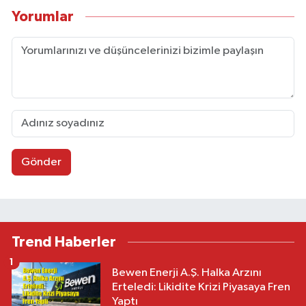
Yorumlar
Gönder
Trend Haberler
1
Bewen Enerji A.Ş. Halka Arzını
Erteledi: Likidite Krizi Piyasaya Fren
Yaptı