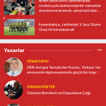
İkram devri bitti! Şehirlerarası
otobüs yolculuklarında bir zamanlar
dondurma ikramdı, şimdi kek bile
yok
7
Fenerbahçe, tarihinde 3. kez Sturm
Graz ile karşılaşacak
Yazarlar
SINAN SAYGI
DEİK Avrupa Temsilciler Kurulu, Türkiye'nin
ekonomik diplomasisinde güçlü bir köprü
oluşturuyor
ORHAN DÖRTER
Güneşin Bereketi ve Depolama Çağı