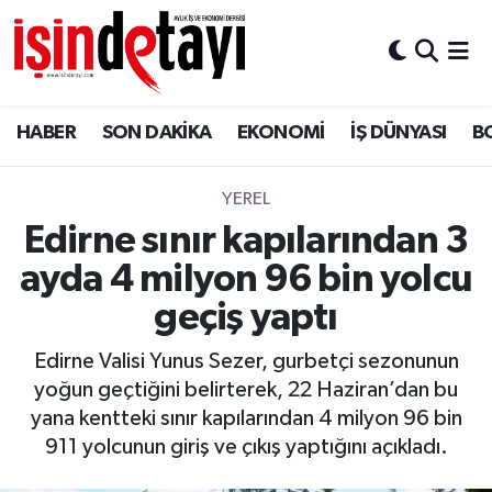
DÜNYA
Nöbetçi Eczaneler
HABER
SON DAKİKA
EKONOMİ
İŞ DÜNYASI
B
Eğitim
Hava Durumu
EKONOMİ
İstanbul Namaz Vakitleri
YEREL
Edirne sınır kapılarından 3
ENERJİ HABERİ
Trafik Durumu
ayda 4 milyon 96 bin yolcu
GAYRİMENKUL
Süper Lig Puan Durumu ve Fikstür
geçiş yaptı
Edirne Valisi Yunus Sezer, gurbetçi sezonunun
HABER
Tüm Manşetler
yoğun geçtiğini belirterek, 22 Haziran’dan bu
yana kentteki sınır kapılarından 4 milyon 96 bin
LOJİSTİK
Son Dakika Haberleri
911 yolcunun giriş ve çıkış yaptığını açıkladı.
MAGAZİN
Haber Arşivi