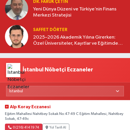
DR. FARUK ÇETİN
Yeni Dünya Düzeni ve Türkiye’nin Finans
Merkezi Stratejisi
SAFFET DÖRTER
2025–2026 Akademik Yılına Girerken:
Özel Üniversiteler, Kayıtlar ve Eğitimde
Yeni Beklentiler
İstanbul Nöbetçi Eczaneler
Alp Koray Eczanesi
Eğitim Mahallesi Nahitbey Sokak No:47-49 C Eğitim Mahallesi, Nahitbey
Sokak, 47-49c
0 (216) 414 19 74
Yol Tarifi Al