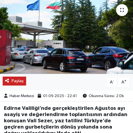
OTO DETAY
SAĞLIK
SON DAKİKA
SPOR
FİNANS
Paylaş
-
+
A
A
Haber Merkezi
01.09.2025 - 22:41
Okunma Süresi: 2 Dk
Edirne Valiliği’nde gerçekleştirilen Ağustos ayı
asayiş ve değerlendirme toplantısının ardından
konuşan Vali Sezer, yaz tatilini Türkiye’de
geçiren gurbetçilerin dönüş yolunda sona