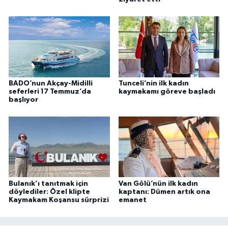
BADO’nun Akçay-Midilli
Tunceli’nin ilk kadın
seferleri 17 Temmuz’da
kaymakamı göreve başladı
başlıyor
Bulanık’ı tanıtmak için
Van Gölü’nün ilk kadın
döylediler: Özel klipte
kaptanı: Dümen artık ona
Kaymakam Koşansu sürprizi
emanet