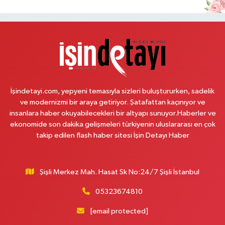
Hükümet Konağı'nın yanı.
0 (216) 201 10 00
Yol Tarifi Al
Işılay Eczanesi
Sahrayıcedit Mahallesi Cebesoy Sokak 29B
0 (216) 302 44 07
Yol Tarifi Al
İşindetayi.com, yepyeni temasıyla sizleri buluştururken, sadelik
Selenyum Eczanesi
ve modernizmi bir araya getiriyor. Şatafattan kaçınıyor ve
insanlara haber okuyabilecekleri bir altyapı sunuyor.Haberler ve
Koşuyolu Mahallesi Alidede Sokak No:9,Z1 KOŞUYOLU MEDİPOL
HASTANESİ OTOPARKI YANI, KOŞUYOLU BEYZADE KÜNEFE YANI,
ekonomide son dakika gelişmeleri türkiyenin uluslararası en çok
KOŞUYOLU SUZUKİ KARŞISI CADDE ÜZERİ
takip edilen flash haber sitesi İşin Detayı Haber
0 (216) 550 05 05
Yol Tarifi Al
Şişli Merkez Mah. Hasat Sk No:24/7 Şişli İstanbul
Sahne Eczanesi
İslambey Mahallesi Bestekar Nihat İncekara Sok. 5 B
05323674810
0 (501) 100 74 63
Yol Tarifi Al
[email protected]