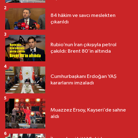
2
84 hâkim ve savcı meslekten
çıkarıldı
3
Rubio’nun İran çıkışıyla petrol
çakıldı: Brent 80’in altında
4
Cumhurbaşkanı Erdoğan YAŞ
kararlarını imzaladı
5
Muazzez Ersoy, Kayseri’de sahne
aldı
6