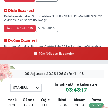
Dicle Eczanesi
Karlıktepe Mahallesi Spor Caddesi No:8 B KARLIKTEPE MAHALLESİ SPOR
CADDESİ,ESKİ STADYUM KARŞISI
0 (216) 473 37 80
Yol Tarifi Al
Doğan Eczanesi
Barbaros Mahallesi Barbaros Caddesi No:223 A Paladium AVM aşağısı,
Mersinli Ciğerci Apo ve 32. Noter arası
Tüm Nöbetçi Eczaneler
0 (216) 315 64 48
Yol Tarifi Al
Mali Eczanesi
09 Ağustos 2026 | 26 Safer 1448
Merkez Mahallesi Tüloğlu Sokak No:4 A REŞİTPAŞACADDESİ QNB BANK
SOKAĞI REŞİTPAŞA DENİZKÖŞKLER SAĞLIK OCAĞI KARŞISI
İmsak vaktine kalan süre
İSTANBUL
0 (532) 711 72 17
Yol Tarifi Al
03:48:17
İmsak
Güneş
Öğle
İkindi
Akşam
Yatsı
Boğaziçi Eczanesi
04:20
06:01
13:15
17:06
20:19
21:52
Mimar Sinan Mahallesi Dr. Fahri Atabey Caddesi No:19 A Üsküdar