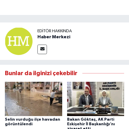
EDITÖR HAKKINDA
Haber Merkezi
Bunlar da ilginizi çekebilir
Selin vurduğu ilçe havadan
Bakan Göktaş, AK Parti
görüntülendi
Eskişehir İl Başkanlığı’nı
ziyaret etti