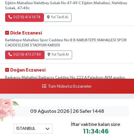
Eğitim Mahallesi Nahitbey Sokak No:47-49 C Eğitim Mahallesi, Nahitbey
Sokak, 47-49c
0 (216) 414 19 74
Yol Tarifi Al
Dicle Eczanesi
Karlıktepe Mahallesi Spor Caddesi No:8 B KARLIKTEPE MAHALLESİ SPOR
CADDESİ,ESKİ STADYUM KARŞISI
0 (216) 473 37 80
Yol Tarifi Al
Doğan Eczanesi
Barbaros Mahallesi Barbaros Caddesi No:223 A Paladium AVM aşağısı,
Mersinli Ciğerci Apo ve 32. Noter arası
Tüm Nöbetçi Eczaneler
0 (216) 315 64 48
Yol Tarifi Al
Mali Eczanesi
09 Ağustos 2026 | 26 Safer 1448
Merkez Mahallesi Tüloğlu Sokak No:4 A REŞİTPAŞACADDESİ QNB BANK
SOKAĞI REŞİTPAŞA DENİZKÖŞKLER SAĞLIK OCAĞI KARŞISI
İftar vaktine kalan süre
İSTANBUL
0 (532) 711 72 17
Yol Tarifi Al
11:34:46