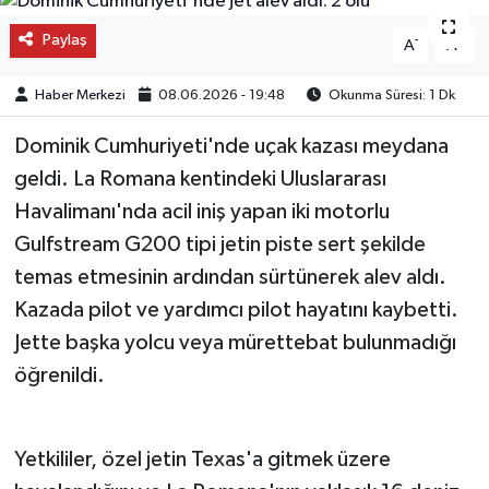
OTO DETAY
Paylaş
-
+
A
A
SAĞLIK
Haber Merkezi
08.06.2026 - 19:48
Okunma Süresi: 1 Dk
Dominik Cumhuriyeti'nde uçak kazası meydana
SON DAKİKA
geldi. La Romana kentindeki Uluslararası
SPOR
Havalimanı'nda acil iniş yapan iki motorlu
Gulfstream G200 tipi jetin piste sert şekilde
FİNANS
temas etmesinin ardından sürtünerek alev aldı.
Kazada pilot ve yardımcı pilot hayatını kaybetti.
Jette başka yolcu veya mürettebat bulunmadığı
öğrenildi.
Yetkililer, özel jetin Texas'a gitmek üzere