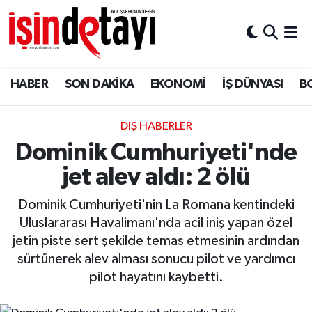
DÜNYA
Nöbetçi Eczaneler
HABER
SON DAKİKA
EKONOMİ
İŞ DÜNYASI
B
Eğitim
Hava Durumu
EKONOMİ
İstanbul Namaz Vakitleri
DIŞ HABERLER
Dominik Cumhuriyeti'nde
ENERJİ HABERİ
Trafik Durumu
jet alev aldı: 2 ölü
GAYRİMENKUL
Süper Lig Puan Durumu ve Fikstür
Dominik Cumhuriyeti'nin La Romana kentindeki
Uluslararası Havalimanı'nda acil iniş yapan özel
HABER
Tüm Manşetler
jetin piste sert şekilde temas etmesinin ardından
sürtünerek alev alması sonucu pilot ve yardımcı
LOJİSTİK
Son Dakika Haberleri
pilot hayatını kaybetti.
MAGAZİN
Haber Arşivi