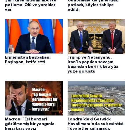
Şam kırsalında minibüste
Guatemala'da yanardağ
patlama: Ölü ve yaralılar
patladı, köyler tahliye
var
edildi
Ermenistan Başbakanı
Trump ve Netanyahu,
Paşinyan, istifa etti
İran'la yapılan savaşın
başından beri ilk kez yüz
yüze görüştü
Macron: "Eşi benzeri
Londra'daki Gatwick
görülmemiş bir yangınla
Havalimanı'nda su kesintisi:
karşı karşıyayız"
Tuvaletler çalışmadı,