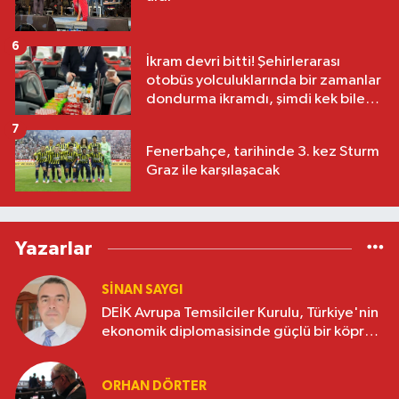
6
İkram devri bitti! Şehirlerarası
otobüs yolculuklarında bir zamanlar
dondurma ikramdı, şimdi kek bile
yok
7
Fenerbahçe, tarihinde 3. kez Sturm
Graz ile karşılaşacak
Yazarlar
SINAN SAYGI
DEİK Avrupa Temsilciler Kurulu, Türkiye'nin
ekonomik diplomasisinde güçlü bir köprü
oluşturuyor
ORHAN DÖRTER