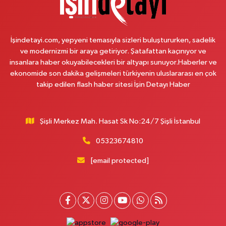
Çemberlitaş Eczanesi
Binbirdirek Mahallesi Peykane Caddesi 25 A
İşindetayi.com, yepyeni temasıyla sizleri buluştururken, sadelik
0 (212) 590 90 09
Yol Tarifi Al
ve modernizmi bir araya getiriyor. Şatafattan kaçınıyor ve
insanlara haber okuyabilecekleri bir altyapı sunuyor.Haberler ve
Naciye Eczanesi
ekonomide son dakika gelişmeleri türkiyenin uluslararası en çok
Esentepe Mahallesi 2388. Sokak 8 A 38 NOLU ASM YANI - ESENTEPE
takip edilen flash haber sitesi İşin Detayı Haber
MERKEZ CAMİNİN ORDAKİ GÜVEN KASABIN KARŞI SOKAĞINDA
0 (552) 156 57 58
Yol Tarifi Al
Şişli Merkez Mah. Hasat Sk No:24/7 Şişli İstanbul
Tozkoparan Eczanesi
05323674810
Mehmet Nesih Özmen Mahallesi Zeki Sokak No:28 A MEVLANA FIRININ
YAN DÜKKANI
[email protected]
0 (212) 481 73 25
Yol Tarifi Al
Burak Eczanesi
Cevizlik Mahallesi Kırmızı Şebboy Sokak 15 A UZMANLAR TIP MERKEZİ
YANI DERSHANELER SOKAĞI İSTANBUL CADDESİ AÇIK OTOPARKIN
SOKAĞI