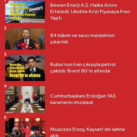
1
Bewen Enerji A.Ş. Halka Arzını
Erteledi: Likidite Krizi Piyasaya Fren
Yaptı
2
84 hâkim ve savcı meslekten
çıkarıldı
3
Rubio’nun İran çıkışıyla petrol
çakıldı: Brent 80’in altında
4
Cumhurbaşkanı Erdoğan YAŞ
kararlarını imzaladı
5
Muazzez Ersoy, Kayseri’de sahne
aldı