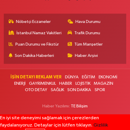
0 (212) 583 28 03
Yol Tarifi Al
Nöbetçi Eczaneler
Hava Durumu
Nida Eczanesi
İsmetpaşa Mahallesi 83. Sokak 52 B Piri Reis Sağlık Ocağı yanı, KAPALI
İstanbul Namaz Vakitleri
Trafik Durumu
PAZAR PAZARI YANI
0 (212) 924 49 68
Yol Tarifi Al
Puan Durumu ve Fikstür
Tüm Manşetler
Son Dakika Haberleri
Haber Arşivi
Lotus Eczanesi
İnönü Mahallesi Halkalı Caddesi 206E AVRUPA KONUTLARI ATAKENT 4
SİTESİ ALTI
İŞİN DETAYI REKLAM VER
DÜNYA
EĞİTİM
EKONOMİ
0 (212) 999 94 72
Yol Tarifi Al
ENERJİ
GAYRİMENKUL
HABER
LOJİSTİK
MAGAZİN
OTO DETAY
SAĞLIK
SON DAKİKA
SPOR
Erbay Eczanesi
Göktürk Merkez Mahallesi Hacı Ahmet Caddesi 1 B
Haber Yazılımı:
TE Bilişim
0 (212) 322 35 00
Yol Tarifi Al
En iyi site deneyimi sağlamak için çerezlerden
faydalanıyoruz. Detaylar için lütfen tıklayın.
Gizlilik
Ali Emre Eczanesi