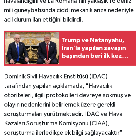
havalandığını ve La Romana'nın yaklaşık 16 deniz
mili güneybatısında ciddi mekanik arıza nedeniyle
acil durum ilan ettiğini bildirdi.
Trump ve Netanyahu,
İran'la yapılan savaşın
başından beri ilk kez
yüz yüze görüştü
Dominik Sivil Havacılık Enstitüsü (IDAC)
tarafından yapılan açıklamada, "Havacılık
otoriteleri, ilgili protokolleri devreye sokmuş ve
olayın nedenlerini belirlemek üzere gerekli
soruşturmaları yürütmektedir. IDAC ve Hava
Kazaları Soruşturma Komisyonu (CIAA),
soruşturma ilerledikçe ek bilgi sağlayacaktır"