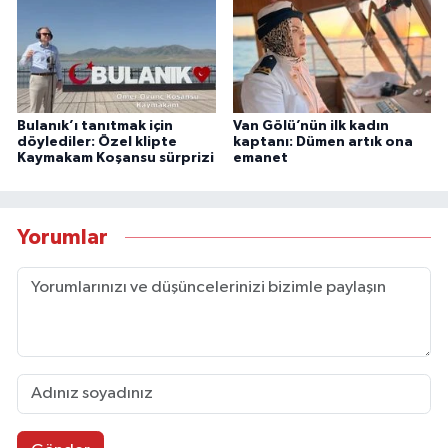
Bulanık’ı tanıtmak için
Van Gölü’nün ilk kadın
döylediler: Özel klipte
kaptanı: Dümen artık ona
Kaymakam Koşansu sürprizi
emanet
Yorumlar