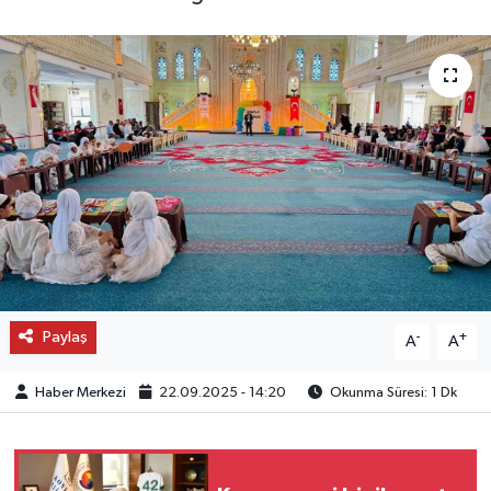
OTO DETAY
SAĞLIK
SON DAKİKA
SPOR
FİNANS
Paylaş
-
+
A
A
Haber Merkezi
22.09.2025 - 14:20
Okunma Süresi: 1 Dk