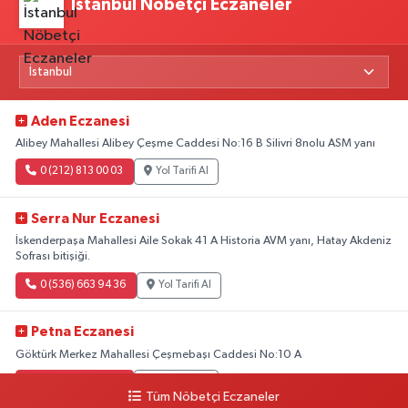
İstanbul Nöbetçi Eczaneler
Aden Eczanesi
Alibey Mahallesi Alibey Çeşme Caddesi No:16 B Silivri 8nolu ASM yanı
0 (212) 813 00 03
Yol Tarifi Al
Serra Nur Eczanesi
İskenderpaşa Mahallesi Aile Sokak 41 A Historia AVM yanı, Hatay Akdeniz
Sofrası bitişiği.
0 (536) 663 94 36
Yol Tarifi Al
Petna Eczanesi
Göktürk Merkez Mahallesi Çeşmebaşı Caddesi No:10 A
0 (212) 360 18 23
Yol Tarifi Al
Tüm Nöbetçi Eczaneler