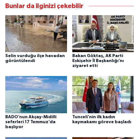
Bunlar da ilginizi çekebilir
Selin vurduğu ilçe havadan
Bakan Göktaş, AK Parti
görüntülendi
Eskişehir İl Başkanlığı’nı
ziyaret etti
BADO’nun Akçay-Midilli
Tunceli’nin ilk kadın
seferleri 17 Temmuz’da
kaymakamı göreve başladı
başlıyor