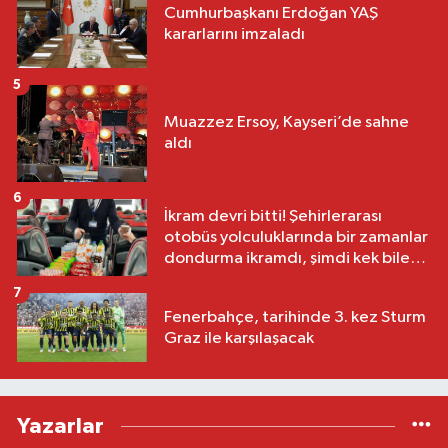
Cumhurbaşkanı Erdoğan YAŞ
kararlarını imzaladı
5
Muazzez Ersoy, Kayseri’de sahne
aldı
6
İkram devri bitti! Şehirlerarası
otobüs yolculuklarında bir zamanlar
dondurma ikramdı, şimdi kek bile
yok
7
Fenerbahçe, tarihinde 3. kez Sturm
Graz ile karşılaşacak
Yazarlar