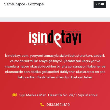
Samsunspor - Göztepe
Saadetdere Mahallesi Fevzi Çakmak Caddesi No:67-69 A Depo kapalı
21:30
caddenin bitiminde Örnek Böreğin çaprazında
0 (212) 302 46 33
Yol Tarifi Al
Sahra Eczanesi
Reşitpaşa Mahallesi Tuncay Artun Caddesi No:10B Altınokta Körler Vakfı
karşısı.
0 (212) 229 55 83
Yol Tarifi Al
İşindetayi.com, yepyeni temasıyla sizleri buluştururken, sadelik
Plevne Eczanesi
ve modernizmi bir araya getiriyor. Şatafattan kaçınıyor ve
Mevlana Mahallesi İbrahim Hayırlıoğlu Caddesi 6 3 PLEVNE KONUTLARI
insanlara haber okuyabilecekleri bir altyapı sunuyor.Haberler ve
ÇARŞI İÇERİSİNDE
ekonomide son dakika gelişmeleri türkiyenin uluslararası en çok
takip edilen flash haber sitesi İşin Detayı Haber
0 (212) 823 53 43
Yol Tarifi Al
Eren Aydın Eczanesi
Şişli Merkez Mah. Hasat Sk No:24/7 Şişli İstanbul
Siyavuşpaşa Mahallesi Adnan Kahveci Bulvarı 154 B MEMORIAL
HASTANESİNİN 100 METRE YUKARISI - FİZİK TEDAVİ HASTANESİNİN 100
METRE AŞAĞISI
05323674810