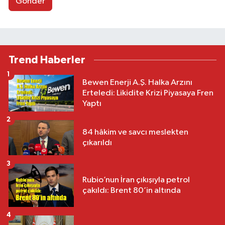
Gönder
Trend Haberler
1
Bewen Enerji A.Ş. Halka Arzını
Erteledi: Likidite Krizi Piyasaya Fren
Yaptı
2
84 hâkim ve savcı meslekten
çıkarıldı
3
Rubio’nun İran çıkışıyla petrol
çakıldı: Brent 80’in altında
4