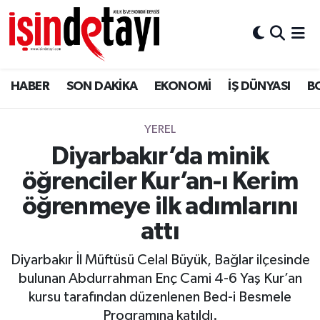
DÜNYA
Nöbetçi Eczaneler
HABER
SON DAKİKA
EKONOMİ
İŞ DÜNYASI
B
Eğitim
Hava Durumu
EKONOMİ
İstanbul Namaz Vakitleri
YEREL
Diyarbakır’da minik
ENERJİ HABERİ
Trafik Durumu
öğrenciler Kur’an-ı Kerim
GAYRİMENKUL
Süper Lig Puan Durumu ve Fikstür
öğrenmeye ilk adımlarını
attı
HABER
Tüm Manşetler
Diyarbakır İl Müftüsü Celal Büyük, Bağlar ilçesinde
LOJİSTİK
Son Dakika Haberleri
bulunan Abdurrahman Enç Cami 4-6 Yaş Kur’an
kursu tarafından düzenlenen Bed-i Besmele
MAGAZİN
Haber Arşivi
Programına katıldı.