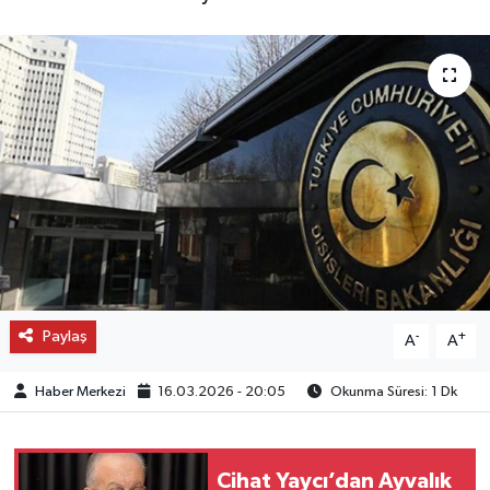
OTO DETAY
SAĞLIK
SON DAKİKA
SPOR
FİNANS
Paylaş
-
+
A
A
Haber Merkezi
16.03.2026 - 20:05
Okunma Süresi: 1 Dk
Cihat Yaycı’dan Ayvalık