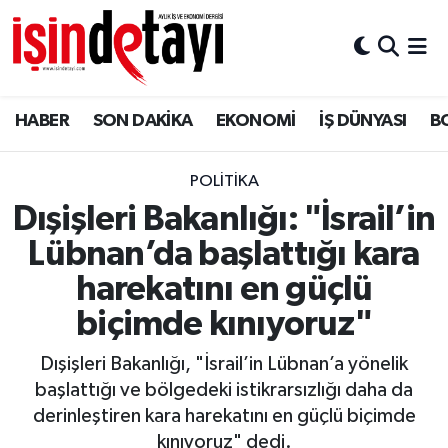
DÜNYA
Nöbetçi Eczaneler
HABER
SON DAKİKA
EKONOMİ
İŞ DÜNYASI
B
Eğitim
Hava Durumu
EKONOMİ
İstanbul Namaz Vakitleri
POLİTİKA
Dışişleri Bakanlığı: "İsrail’in
ENERJİ HABERİ
Trafik Durumu
Lübnan’da başlattığı kara
GAYRİMENKUL
Süper Lig Puan Durumu ve Fikstür
harekatını en güçlü
biçimde kınıyoruz"
HABER
Tüm Manşetler
Dışişleri Bakanlığı, "İsrail’in Lübnan’a yönelik
LOJİSTİK
Son Dakika Haberleri
başlattığı ve bölgedeki istikrarsızlığı daha da
derinleştiren kara harekatını en güçlü biçimde
MAGAZİN
Haber Arşivi
kınıyoruz" dedi.