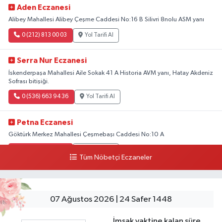
Aden Eczanesi
Alibey Mahallesi Alibey Çeşme Caddesi No:16 B Silivri 8nolu ASM yanı
0 (212) 813 00 03
Yol Tarifi Al
Serra Nur Eczanesi
İskenderpaşa Mahallesi Aile Sokak 41 A Historia AVM yanı, Hatay Akdeniz
Sofrası bitişiği.
0 (536) 663 94 36
Yol Tarifi Al
Petna Eczanesi
Göktürk Merkez Mahallesi Çeşmebaşı Caddesi No:10 A
0 (212) 360 18 23
Yol Tarifi Al
Tüm Nöbetçi Eczaneler
Sacide Eczanesi
Karlıktepe Mahallesi Soğanlık Caddesi No:34 A
07 Ağustos 2026 | 24 Safer 1448
0 (216) 504 24 53
Yol Tarifi Al
İmsak vaktine kalan süre