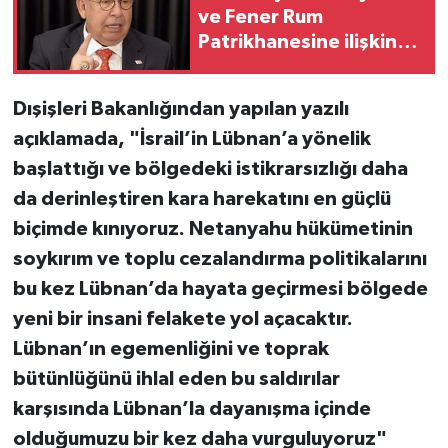
ve Fener Rum
Patrikhanesine ilişkin
dikkat çeken
açıklamalar
Dışişleri Bakanlığından yapılan yazılı
açıklamada, "İsrail’in Lübnan’a yönelik
başlattığı ve bölgedeki istikrarsızlığı daha
da derinleştiren kara harekatını en güçlü
biçimde kınıyoruz. Netanyahu hükümetinin
soykırım ve toplu cezalandırma politikalarını
bu kez Lübnan’da hayata geçirmesi bölgede
yeni bir insani felakete yol açacaktır.
Lübnan’ın egemenliğini ve toprak
bütünlüğünü ihlal eden bu saldırılar
karşısında Lübnan’la dayanışma içinde
olduğumuzu bir kez daha vurguluyoruz"