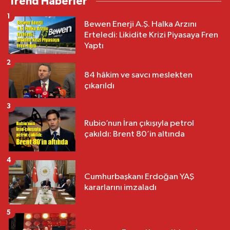
Trend Haberler
1
Bewen Enerji A.Ş. Halka Arzını
Erteledi: Likidite Krizi Piyasaya Fren
Yaptı
2
84 hâkim ve savcı meslekten
çıkarıldı
3
Rubio’nun İran çıkışıyla petrol
çakıldı: Brent 80’in altında
4
Cumhurbaşkanı Erdoğan YAŞ
kararlarını imzaladı
5