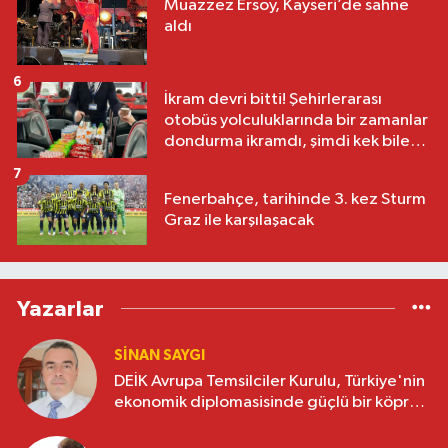
Muazzez Ersoy, Kayseri’de sahne
aldı
6
İkram devri bitti! Şehirlerarası
otobüs yolculuklarında bir zamanlar
dondurma ikramdı, şimdi kek bile
yok
7
Fenerbahçe, tarihinde 3. kez Sturm
Graz ile karşılaşacak
Yazarlar
SINAN SAYGI
DEİK Avrupa Temsilciler Kurulu, Türkiye'nin
ekonomik diplomasisinde güçlü bir köprü
oluşturuyor