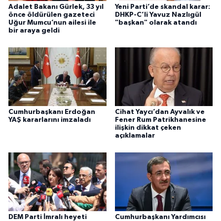
Adalet Bakanı Gürlek, 33 yıl
Yeni Parti’de skandal karar:
önce öldürülen gazeteci
DHKP-C’li Yavuz Nazlıgül
Uğur Mumcu’nun ailesi ile
"başkan" olarak atandı
bir araya geldi
Cumhurbaşkanı Erdoğan
Cihat Yaycı’dan Ayvalık ve
YAŞ kararlarını imzaladı
Fener Rum Patrikhanesine
ilişkin dikkat çeken
açıklamalar
DEM Parti İmralı heyeti
Cumhurbaşkanı Yardımcısı