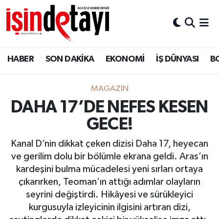
DÜNYA
Nöbetçi Eczaneler
HABER
SON DAKİKA
EKONOMİ
İŞ DÜNYASI
B
Eğitim
Hava Durumu
EKONOMİ
İstanbul Namaz Vakitleri
MAGAZİN
DAHA 17’DE NEFES KESEN
ENERJİ HABERİ
Trafik Durumu
GECE!
GAYRİMENKUL
Süper Lig Puan Durumu ve Fikstür
Kanal D’nin dikkat çeken dizisi Daha 17, heyecan
ve gerilim dolu bir bölümle ekrana geldi. Aras’ın
HABER
Tüm Manşetler
kardeşini bulma mücadelesi yeni sırları ortaya
çıkarırken, Teoman’ın attığı adımlar olayların
LOJİSTİK
Son Dakika Haberleri
seyrini değiştirdi. Hikâyesi ve sürükleyici
kurgusuyla izleyicinin ilgisini artıran dizi,
MAGAZİN
Haber Arşivi