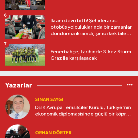
6
İkram devri bitti! Şehirlerarası
otobüs yolculuklarında bir zamanlar
dondurma ikramdı, şimdi kek bile
yok
7
Fenerbahçe, tarihinde 3. kez Sturm
Graz ile karşılaşacak
Yazarlar
SINAN SAYGI
DEİK Avrupa Temsilciler Kurulu, Türkiye'nin
ekonomik diplomasisinde güçlü bir köprü
oluşturuyor
ORHAN DÖRTER