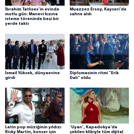
İbrahim Tatlıses’in evinde
Muazzez Ersoy, Kayseri’de
mutlu gün: Manevi kızına
sahne aldı
isteme töreninde beşi bir
yerde taktı
İsmail Yüksek, dünyaevine
Diplomasinin ritmi "Erik
girdi
Dalı" oldu
Latin pop müziğinin yıldızı
’Uyan’, Kapadokya’da
Ricky Martin, konser için
çekilen klibiyle tüm dijital