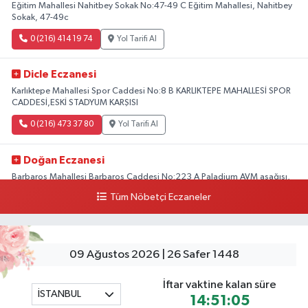
Eğitim Mahallesi Nahitbey Sokak No:47-49 C Eğitim Mahallesi, Nahitbey
Sokak, 47-49c
0 (216) 414 19 74
Yol Tarifi Al
Dicle Eczanesi
Karlıktepe Mahallesi Spor Caddesi No:8 B KARLIKTEPE MAHALLESİ SPOR
CADDESİ,ESKİ STADYUM KARŞISI
0 (216) 473 37 80
Yol Tarifi Al
Doğan Eczanesi
Barbaros Mahallesi Barbaros Caddesi No:223 A Paladium AVM aşağısı,
Mersinli Ciğerci Apo ve 32. Noter arası
Tüm Nöbetçi Eczaneler
0 (216) 315 64 48
Yol Tarifi Al
Mali Eczanesi
09 Ağustos 2026 | 26 Safer 1448
Merkez Mahallesi Tüloğlu Sokak No:4 A REŞİTPAŞACADDESİ QNB BANK
SOKAĞI REŞİTPAŞA DENİZKÖŞKLER SAĞLIK OCAĞI KARŞISI
İftar vaktine kalan süre
İSTANBUL
0 (532) 711 72 17
Yol Tarifi Al
14:51:03