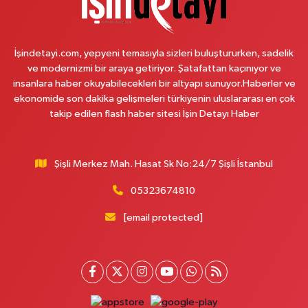
Çemberlitaş Eczanesi
Binbirdirek Mahallesi Peykane Caddesi 25 A
İşindetayi.com, yepyeni temasıyla sizleri buluştururken, sadelik
0 (212) 590 90 09
Yol Tarifi Al
ve modernizmi bir araya getiriyor. Şatafattan kaçınıyor ve
insanlara haber okuyabilecekleri bir altyapı sunuyor.Haberler ve
Naciye Eczanesi
ekonomide son dakika gelişmeleri türkiyenin uluslararası en çok
Esentepe Mahallesi 2388. Sokak 8 A 38 NOLU ASM YANI - ESENTEPE
takip edilen flash haber sitesi İşin Detayı Haber
MERKEZ CAMİNİN ORDAKİ GÜVEN KASABIN KARŞI SOKAĞINDA
0 (552) 156 57 58
Yol Tarifi Al
Şişli Merkez Mah. Hasat Sk No:24/7 Şişli İstanbul
Tozkoparan Eczanesi
05323674810
Mehmet Nesih Özmen Mahallesi Zeki Sokak No:28 A MEVLANA FIRININ
YAN DÜKKANI
[email protected]
0 (212) 481 73 25
Yol Tarifi Al
Burak Eczanesi
Cevizlik Mahallesi Kırmızı Şebboy Sokak 15 A UZMANLAR TIP MERKEZİ
YANI DERSHANELER SOKAĞI İSTANBUL CADDESİ AÇIK OTOPARKIN
SOKAĞI