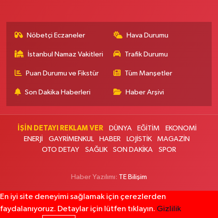
0 (212) 583 28 03
Yol Tarifi Al
Nöbetçi Eczaneler
Hava Durumu
Nida Eczanesi
İsmetpaşa Mahallesi 83. Sokak 52 B Piri Reis Sağlık Ocağı yanı, KAPALI
İstanbul Namaz Vakitleri
Trafik Durumu
PAZAR PAZARI YANI
0 (212) 924 49 68
Yol Tarifi Al
Puan Durumu ve Fikstür
Tüm Manşetler
Son Dakika Haberleri
Haber Arşivi
Lotus Eczanesi
İnönü Mahallesi Halkalı Caddesi 206E AVRUPA KONUTLARI ATAKENT 4
SİTESİ ALTI
İŞİN DETAYI REKLAM VER
DÜNYA
EĞİTİM
EKONOMİ
0 (212) 999 94 72
Yol Tarifi Al
ENERJİ
GAYRİMENKUL
HABER
LOJİSTİK
MAGAZİN
OTO DETAY
SAĞLIK
SON DAKİKA
SPOR
Erbay Eczanesi
Göktürk Merkez Mahallesi Hacı Ahmet Caddesi 1 B
Haber Yazılımı:
TE Bilişim
0 (212) 322 35 00
Yol Tarifi Al
En iyi site deneyimi sağlamak için çerezlerden
faydalanıyoruz. Detaylar için lütfen tıklayın.
Gizlilik
Ali Emre Eczanesi