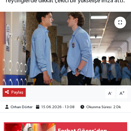
reytinglerde dikkat çekici bir yükselişe imza attı.
OTO DETAY
SAĞLIK
SON DAKİKA
SPOR
FİNANS
Paylaş
-
+
A
A
Orhan Dörter
15.06.2026 - 13:08
Okunma Süresi: 2 Dk