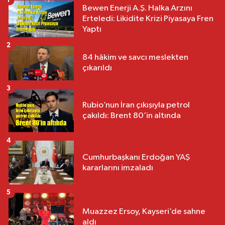
1
Bewen Enerji A.Ş. Halka Arzını
Erteledi: Likidite Krizi Piyasaya Fren
Yaptı
2
84 hâkim ve savcı meslekten
çıkarıldı
3
Rubio’nun İran çıkışıyla petrol
çakıldı: Brent 80’in altında
4
Cumhurbaşkanı Erdoğan YAŞ
kararlarını imzaladı
5
Muazzez Ersoy, Kayseri’de sahne
aldı