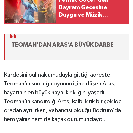
Ferhat Göçer'den
Bayram Gecesine
Duygu ve Müzik
Damgası
TEOMAN’DAN ARAS’A BÜYÜK DARBE
Kardeşini bulmak umuduyla gittiği adreste
Teoman’ın kurduğu oyunun içine düşen Aras,
hayatının en büyük hayal kırıklığını yaşadı.
Teoman’ın kandırdığı Aras, kalbi kırık bir şekilde
oradan ayrılırken, yabancısı olduğu Bodrum’da
hem yalnız hem de kaçak durumundaydı.