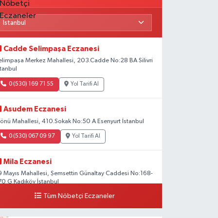
Cadde Selimpaşa Eczanesi
elimpaşa Merkez Mahallesi, 203.Cadde No:28 BA Silivri
stanbul
0 (530) 169 71 55
Yol Tarifi Al
Asudem Eczanesi
nönü Mahallesi, 410.Sokak No:50 A Esenyurt İstanbul
0 (530) 067 09 97
Yol Tarifi Al
Mila Eczanesi
9 Mayıs Mahallesi, Şemsettin Günaltay Caddesi No:168-
70 G Kadıköy İstanbul
Tüm Nöbetçi Eczaneler
0 (216) 514 23 73
Yol Tarifi Al