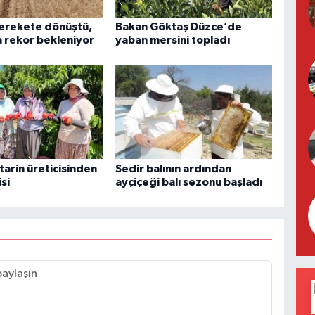
berekete dönüştü,
Bakan Göktaş Düzce’de
 rekor bekleniyor
yaban mersini topladı
ktarin üreticisinden
Sedir balının ardından
isi
ayçiçeği balı sezonu başladı