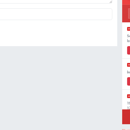
S
İ
İ
1
1