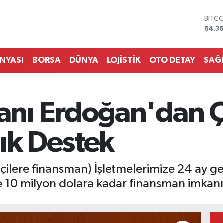
DOL
47,7
EUR
55,0
STER
ÜNYASI
BORSA
DÜNYA
LOJİSTİK
OTO DETAY
SAĞ
64,1
GRAM
6574
BİST
ı Erdoğan'dan Çi
13.88
BITC
64.3
ık Destek
lere finansman) İşletmelerimize 24 ay ger
e 10 milyon dolara kadar finansman imkan