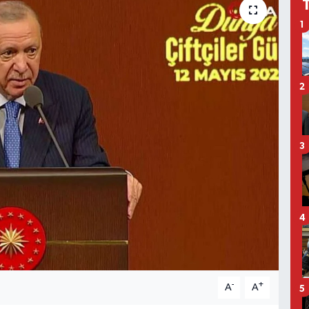
1
2
3
4
-
+
A
A
5