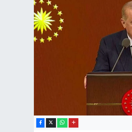
OTO DETAY
SAĞLIK
SON DAKİKA
SPOR
FİNANS