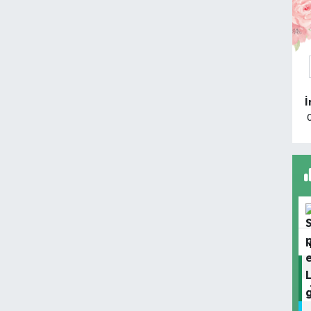
O
G
O
G
M
B
Y
A