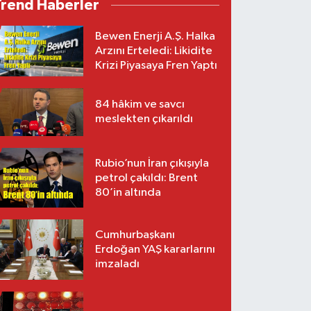
Trend Haberler
Bewen Enerji A.Ş. Halka
Arzını Erteledi: Likidite
Krizi Piyasaya Fren Yaptı
84 hâkim ve savcı
meslekten çıkarıldı
Rubio’nun İran çıkışıyla
petrol çakıldı: Brent
80’in altında
Cumhurbaşkanı
Erdoğan YAŞ kararlarını
imzaladı