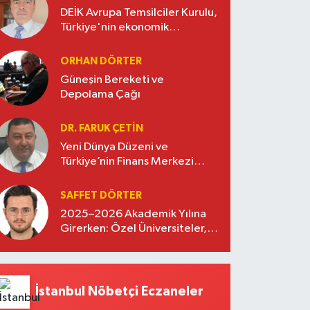
DEİK Avrupa Temsilciler Kurulu,
Türkiye'nin ekonomik
diplomasisinde güçlü bir köprü
oluşturuyor
ORHAN DÖRTER
Güneşin Bereketi ve
Depolama Çağı
DR. FARUK ÇETİN
Yeni Dünya Düzeni ve
Türkiye’nin Finans Merkezi
Stratejisi
SAFFET DÖRTER
2025–2026 Akademik Yılına
Girerken: Özel Üniversiteler,
Kayıtlar ve Eğitimde Yeni
Beklentiler
İstanbul Nöbetçi Eczaneler