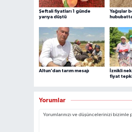
Şeftali fiyatları 1 günde
Yağışlar 
yarıya düştü
hububatta
Altun’dan tarım mesajı
İznikli ne
fiyat tepk
Yorumlar