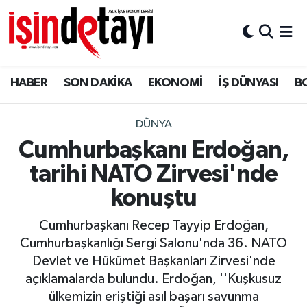
DÜNYA
Nöbetçi Eczaneler
HABER
SON DAKİKA
EKONOMİ
İŞ DÜNYASI
B
Eğitim
Hava Durumu
EKONOMİ
İstanbul Namaz Vakitleri
DÜNYA
Cumhurbaşkanı Erdoğan,
ENERJİ HABERİ
Trafik Durumu
tarihi NATO Zirvesi'nde
GAYRİMENKUL
Süper Lig Puan Durumu ve Fikstür
konuştu
Cumhurbaşkanı Recep Tayyip Erdoğan,
HABER
Tüm Manşetler
Cumhurbaşkanlığı Sergi Salonu'nda 36. NATO
Devlet ve Hükümet Başkanları Zirvesi'nde
LOJİSTİK
Son Dakika Haberleri
açıklamalarda bulundu. Erdoğan, ''Kuşkusuz
ülkemizin eriştiği asıl başarı savunma
MAGAZİN
Haber Arşivi