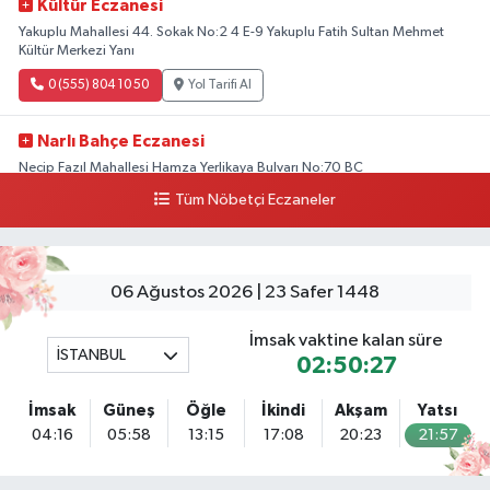
Kültür Eczanesi
Yakuplu Mahallesi 44. Sokak No:2 4 E-9 Yakuplu Fatih Sultan Mehmet
Kültür Merkezi Yanı
0 (555) 804 10 50
Yol Tarifi Al
Narlı Bahçe Eczanesi
Necip Fazıl Mahallesi Hamza Yerlikaya Bulvarı No:70 BC
Tüm Nöbetçi Eczaneler
0 (216) 784 50 77
Yol Tarifi Al
Erenköy Rüzgar Eczanesi
Erenköy Mahallesi Kantarcırıza Sokak No:23 B
06 Ağustos 2026 | 23 Safer 1448
0 (543) 576 82 04
Yol Tarifi Al
İmsak vaktine kalan süre
İSTANBUL
02:50:27
Serenay Eczanesi
Mimar Sinan Merkez Mahallesi Bayar Sokak No:35 A MİMARSİNAN
İmsak
Güneş
Öğle
İkindi
Akşam
Yatsı
DEVLET HASTANESİNİN ÜST GEÇİDİNDEN KARŞI YOLA GEÇİNCE 200M
04:16
05:58
13:15
17:08
20:23
21:57
YÜRÜME MESAFESİ
0 (551) 362 34 77
Yol Tarifi Al