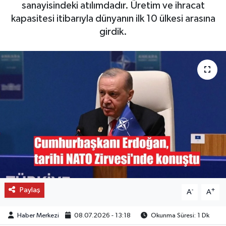
sanayisindeki atılımdadır. Üretim ve ihracat
kapasitesi itibarıyla dünyanın ilk 10 ülkesi arasına
OTO DETAY
girdik.
SAĞLIK
SON DAKİKA
SPOR
FİNANS
Paylaş
-
+
A
A
Haber Merkezi
08.07.2026 - 13:18
Okunma Süresi: 1 Dk