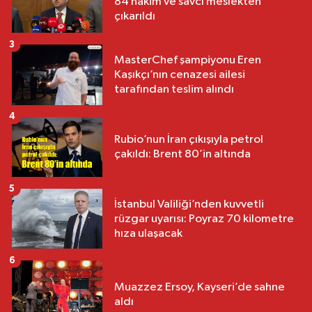
84 hâkim ve savcı meslekten
çıkarıldı
3
MasterChef şampiyonu Eren
Kaşıkçı’nın cenazesi ailesi
tarafından teslim alındı
4
Rubio’nun İran çıkışıyla petrol
çakıldı: Brent 80’in altında
5
İstanbul Valiliği’nden kuvvetli
rüzgar uyarısı: Poyraz 70 kilometre
hıza ulaşacak
6
Muazzez Ersoy, Kayseri’de sahne
aldı