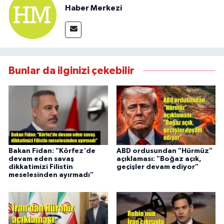
Haber Merkezi
Bunlar da ilginizi çekebilir
Bakan Fidan: "Körfez'de
ABD ordusundan "Hürmüz"
devam eden savaş
açıklaması: "Boğaz açık,
dikkatimizi Filistin
geçişler devam ediyor"
meselesinden ayırmadı"