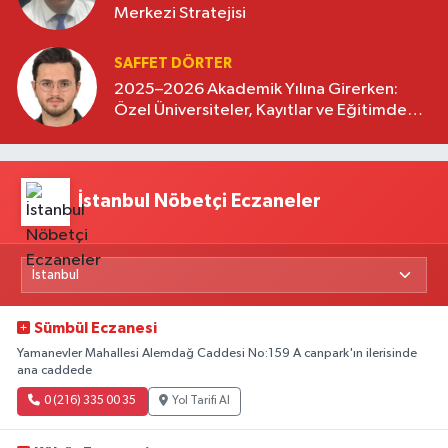
Merkezi Stratejisi
SAFFET DÖRTER
2025–2026 Akademik Yılına Girerken:
Özel Üniversiteler, Kayıtlar ve Eğitimde
Yeni Beklentiler
İstanbul Nöbetçi Eczaneler
Sümbül Eczanesi
Yamanevler Mahallesi Alemdağ Caddesi No:159 A canpark'ın ilerisinde
ana caddede
0 (216) 335 00 35
Yol Tarifi Al