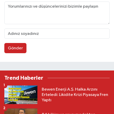
Gönder
Trend Haberler
1
Bewen Enerji A.Ş. Halka Arzını
Erteledi: Likidite Krizi Piyasaya Fren
Yaptı
2