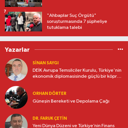
7
"Ahbaplar Suç Örgütü"
soruşturmasında 7 şüpheliye
tutuklama talebi
Yazarlar
SINAN SAYGI
DEİK Avrupa Temsilciler Kurulu, Türkiye'nin
ekonomik diplomasisinde güçlü bir köprü
oluşturuyor
ORHAN DÖRTER
Güneşin Bereketi ve Depolama Çağı
DR. FARUK ÇETİN
Yeni Dünya Düzeni ve Türkiye’nin Finans