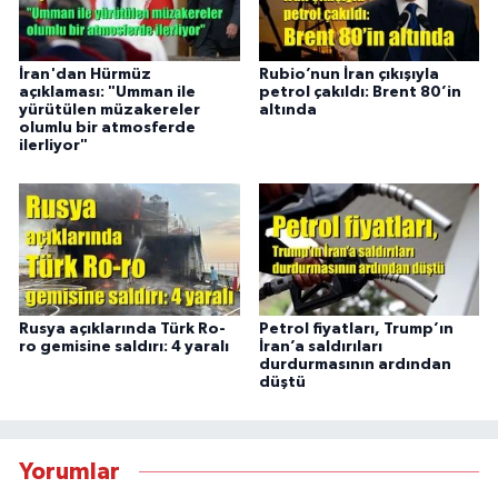
İran'dan Hürmüz
Rubio’nun İran çıkışıyla
açıklaması: "Umman ile
petrol çakıldı: Brent 80’in
yürütülen müzakereler
altında
olumlu bir atmosferde
ilerliyor"
Rusya açıklarında Türk Ro-
Petrol fiyatları, Trump’ın
ro gemisine saldırı: 4 yaralı
İran’a saldırıları
durdurmasının ardından
düştü
Yorumlar