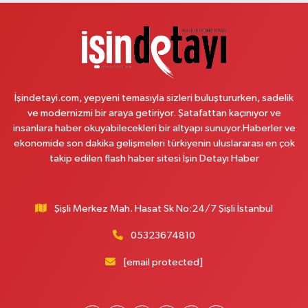
Ümit Eczanesi
Merkez Mahallesi Eski Edirne Cad. No:1175 A Arnavutköy Tıp Merkezi
bitişiği. Faruk Güllüoğlu ve Flo ayakkabıcılık karşısı. Arnavutkoy Devlet
Hastahanesine 1 dakika yürüme mesafesi
0 (541) 342 54 90
Yol Tarifi Al
İşindetayi.com, yepyeni temasıyla sizleri buluştururken, sadelik
ve modernizmi bir araya getiriyor. Şatafattan kaçınıyor ve
Nihal Eczanesi
insanlara haber okuyabilecekleri bir altyapı sunuyor.Haberler ve
Sütlüce Mahallesi Talip Paşa Sokak 14 Sağlık Ocağına Paralel Sokakta
ekonomide son dakika gelişmeleri türkiyenin uluslararası en çok
Bademlik Cami Karşısı
takip edilen flash haber sitesi İşin Detayı Haber
0 (212) 255 78 99
Yol Tarifi Al
Şişli Merkez Mah. Hasat Sk No:24/7 Şişli İstanbul
Öğütcü Eczanesi
Kirazlı Mahallesi 1171. Sokak 19 A
05323674810
0 (212) 625 09 22
Yol Tarifi Al
[email protected]
İlke Eczanesi
Telsizler Mahallesi Galata Deresi Caddesi No:64 A Galata Deresi