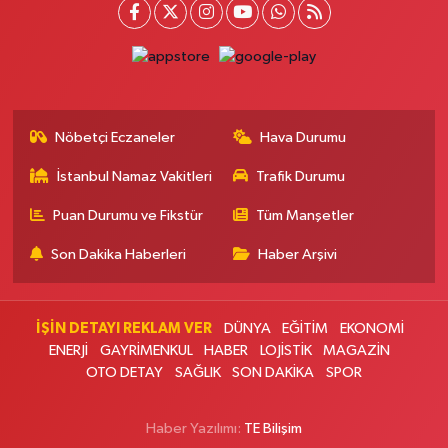
Caddesi üzerinde. Gülbahar Semt Polikliniği karşısında.
0 (212) 270 65 45
Yol Tarifi Al
Şanal Eczanesi
Çırçır Mahallesi Uludağ Caddesi 1-9E FOCUS EYÜP SİTESİ ALTI , DOKUZ
NOKTA NATURE ANAOKULU ÇAPRAZI
Nöbetçi Eczaneler
Hava Durumu
0 (212) 741 38 07
Yol Tarifi Al
İstanbul Namaz Vakitleri
Trafik Durumu
Busem Eczanesi
Puan Durumu ve Fikstür
Tüm Manşetler
Bağlarbaşı Mahallesi İnönü Caddesi 85 B
Son Dakika Haberleri
Haber Arşivi
0 (216) 459 56 70
Yol Tarifi Al
Alp Eczanesi
İŞİN DETAYI REKLAM VER
DÜNYA
EĞİTİM
EKONOMİ
Mehmet Akif Mahallesi Süphan Sokak 8 A 1 Numaralı Sağlık Ocağı Yanı ve
ENERJİ
GAYRİMENKUL
HABER
LOJİSTİK
MAGAZİN
Cuma Pazarı Başı
OTO DETAY
SAĞLIK
SON DAKİKA
SPOR
0 (212) 494 32 16
Yol Tarifi Al
Haber Yazılımı:
TE Bilişim
Bostancı Eczanesi