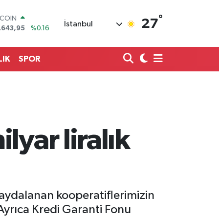
.643,95
%0.16
°
LAR
27
İstanbul
,6006
%0.06
RO
,0250
%0.02
ERLİN
LIK
SPOR
,2398
%0.2
AM ALTIN
00.87
%0.12
ST100
.799
%70
yar liralık
ydalanan kooperatiflerimizin
Ayrıca Kredi Garanti Fonu