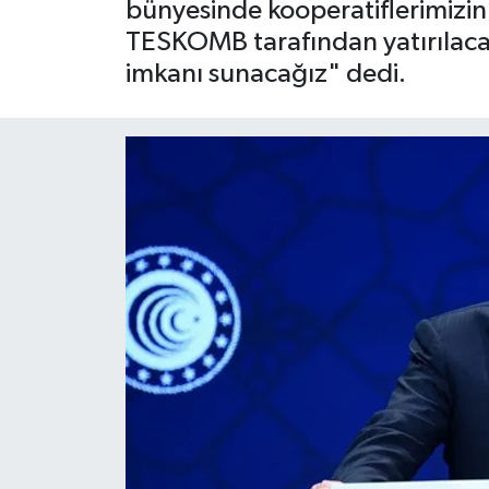
bünyesinde kooperatiflerimizin
TESKOMB tarafından yatırılacak 
OTO DETAY
imkanı sunacağız" dedi.
SAĞLIK
SON DAKİKA
SPOR
FİNANS