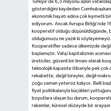
Türkiye’de 6,5 milyonu aşkın vatandaş
gösterdiğini kaydeden Cumhubaşkanı E
ekonomik hayatı adına çok kıymetli b
ediyorum. Ancak Avrupa Birliği’nde 16
kooperatif olduğu düşünüldüğünde, b
olduğumuzu ne yazık ki söyleyemeyiz.
Kooperatifler sadece ülkemizde değil,
başlamıştır. Vahşi kapitalizmin acıması
üreticiler, güvenli bir limanı olarak ko
teknolojik kapasite itibariyle pek çok 
rekabette, değil bireyler, değil makro 
çoğu zaman yetersiz kalıyor. Belli başl
fiyat politikalarıyla küçükleri yuttuğ
boyutlara ulaşan bu durum, kooperatif
rakamlar, küresel düzeyde bir arayışın