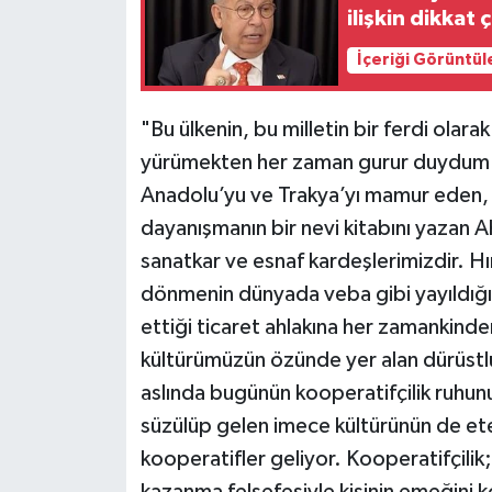
ilişkin dikkat
İçeriği Görüntül
"Bu ülkenin, bu milletin bir ferdi olar
yürümekten her zaman gurur duydum.
Anadolu’yu ve Trakya’yı mamur eden, 
dayanışmanın bir nevi kitabını yazan A
sanatkar ve esnaf kardeşlerimizdir. Hırs
dönmenin dünyada veba gibi yayıldığı 
ettiği ticaret ahlakına her zamankinde
kültürümüzün özünde yer alan dürüstlük
aslında bugünün kooperatifçilik ruhunu ş
süzülüp gelen imece kültürünün de e
kooperatifler geliyor. Kooperatifçilik;