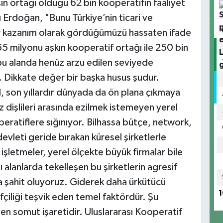
ın ortağı olduğu 62 bin kooperatifin faaliyet
H
O
rdoğan, "Bunu Türkiye’nin ticari ve
ir kazanım olarak gördüğümüzü hassaten ifade
5 milyonu aşkın kooperatif ortağı ile 250 bin
u alanda henüz arzu edilen seviyede
A
K
 Dikkate değer bir başka husus şudur.
I
 son yıllardır dünyada da ön plana çıkmaya
z dişlileri arasında ezilmek istemeyen yerel
operatiflere sığınıyor. Bilhassa bütçe, network,
devleti geride bırakan küresel şirketlerle
A
(
işletmeler, yerel ölçekte büyük firmalar bile
S
ı alanlarda tekelleşen bu şirketlerin agresif
una şahit oluyoruz. Giderek daha ürkütücü
1
çiliği teşvik eden temel faktördür. Şu
T
 en somut işaretidir. Uluslararası Kooperatif
T