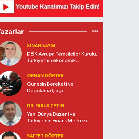
Yazarlar
SINAN SAYGI
DEİK Avrupa Temsilciler Kurulu,
Türkiye'nin ekonomik
diplomasisinde güçlü bir köprü
oluşturuyor
ORHAN DÖRTER
Güneşin Bereketi ve
Depolama Çağı
DR. FARUK ÇETİN
Yeni Dünya Düzeni ve
Türkiye’nin Finans Merkezi
Stratejisi
SAFFET DÖRTER