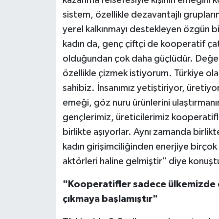
kazanma felsefesiyle kişinin emeğini k
sistem, özellikle dezavantajlı grupları
yerel kalkınmayı destekleyen özgün bir 
kadın da, genç çiftçi de kooperatif çatı
olduğundan çok daha güçlüdür. Değerli 
özellikle çizmek istiyorum. Türkiye ol
sahibiz. İnsanımız yetiştiriyor, üretiyo
emeği, göz nuru ürünlerini ulaştırman
gençlerimiz, üreticilerimiz kooperatifl
birlikte aşıyorlar. Aynı zamanda birlik
kadın girişimciliğinden enerjiye birço
aktörleri haline gelmiştir" diye konuşt
"Kooperatifler sadece ülkemizde d
çıkmaya başlamıştır"