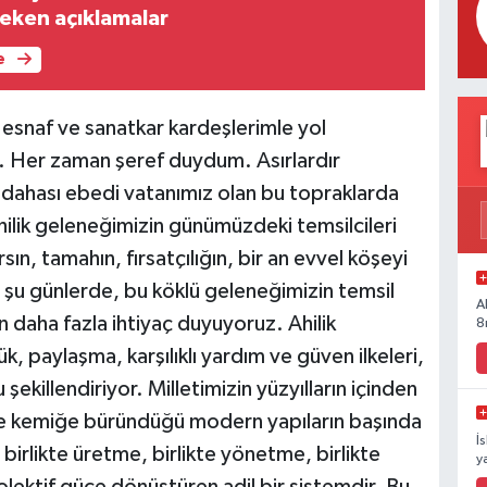
 çeken açıklamalar
e
ak esnaf ve sanatkar kardeşlerimle yol
 Her zaman şeref duydum. Asırlardır
dahası ebedi vatanımız olan bu topraklarda
hilik geleneğimizin günümüzdeki temsilcileri
ın, tamahın, fırsatçılığın, bir an evvel köşeyi
şu günlerde, bu köklü geleneğimizin temsil
A
n daha fazla ihtiyaç duyuyoruz. Ahilik
8
, paylaşma, karşılıklı yardım ve güven ilkeleri,
ekillendiriyor. Milletimizin yüzyılların içinden
te kemiğe büründüğü modern yapıların başında
İ
 birlikte üretme, birlikte yönetme, birlikte
y