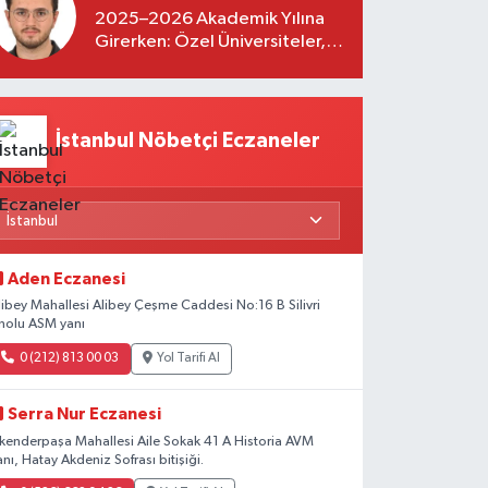
2025–2026 Akademik Yılına
Girerken: Özel Üniversiteler,
Kayıtlar ve Eğitimde Yeni
Beklentiler
İstanbul Nöbetçi Eczaneler
Aden Eczanesi
libey Mahallesi Alibey Çeşme Caddesi No:16 B Silivri
nolu ASM yanı
0 (212) 813 00 03
Yol Tarifi Al
Serra Nur Eczanesi
skenderpaşa Mahallesi Aile Sokak 41 A Historia AVM
anı, Hatay Akdeniz Sofrası bitişiği.