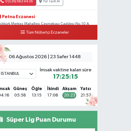
0 (536) 663 94 36
Yol Tarifi Al
Petna Eczanesi
öktürk Merkez Mahallesi Çeşmebaşı Caddesi No:10 A
Tüm Nöbetçi Eczaneler
0 (212) 360 18 23
Yol Tarifi Al
Sacide Eczanesi
arlıktepe Mahallesi Soğanlık Caddesi No:34 A
06 Ağustos 2026 | 23 Safer 1448
0 (216) 504 24 53
Yol Tarifi Al
İmsak vaktine kalan süre
İSTANBUL
17:25:14
Bulvar Eczanesi
hmet Yesevi Mahallesi Abbas Medeni Sokak 17 A Çiftlik
İmsak
Güneş
Öğle
İkindi
Akşam
Yatsı
öprüsünü geçtikten sonra Harman Mobilya arkası,
04:16
05:58
13:15
17:08
20:23
21:57
ulumba mevki, ECZANELER BÖLGESİ (GÜNEŞ, BULVAR,
İĞDEM, DEVA ECZANELERİ) eski gazi sağlık o
0 (216) 208 59 51
Yol Tarifi Al
Süper Lig Puan Durumu
Halıcıoğlu Eczanesi