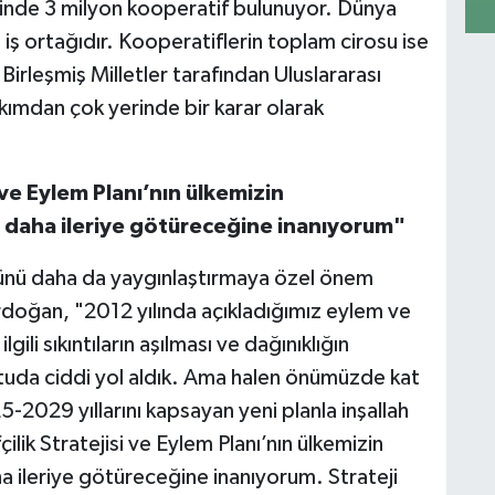
k
elinde 3 milyon kooperatif bulunuyor. Dünya
 iş ortağıdır. Kooperatiflerin toplam cirosu ise
 Birleşmiş Milletler tarafından Uluslararası
akımdan çok yerinde bir karar olarak
C
M
M
 ve Eylem Planı’nın ülkemizin
m daha ileriye götüreceğine inanıyorum"
rünü daha da yaygınlaştırmaya özel önem
K
c
rdoğan, "2012 yılında açıkladığımız eylem ve
gili sıkıntıların aşılması ve dağınıklığın
uda ciddi yol aldık. Ama halen önümüzde kat
2029 yıllarını kapsayan yeni planla inşallah
Y
K
lik Stratejisi ve Eylem Planı’nın ülkemizin
ı
a ileriye götüreceğine inanıyorum. Strateji