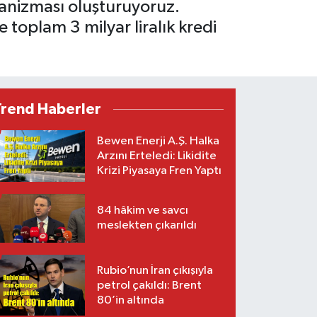
kanizması oluşturuyoruz.
 toplam 3 milyar liralık kredi
Trend Haberler
Bewen Enerji A.Ş. Halka
Arzını Erteledi: Likidite
Krizi Piyasaya Fren Yaptı
84 hâkim ve savcı
meslekten çıkarıldı
Rubio’nun İran çıkışıyla
petrol çakıldı: Brent
80’in altında