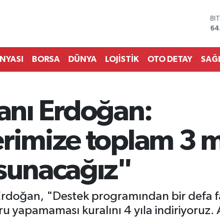
64
DO
47
EU
55
ST
ÜNYASI
BORSA
DÜNYA
LOJİSTİK
OTO DETAY
SAĞ
64
GR
65
Bİ
nı Erdoğan:
13
rimize toplam 3 mil
 sunacağız"
doğan, "Destek programından bir defa fa
 yapamaması kuralını 4 yıla indiriyoruz. 