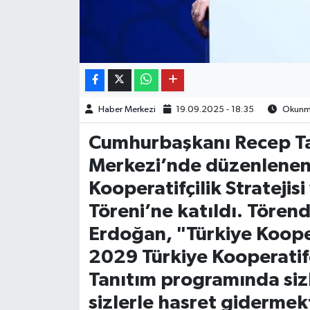
Haber Merkezi
19.09.2025 - 18:35
Okunma
Cumhurbaşkanı Recep Ta
Merkezi’nde düzenlenen
Kooperatifçilik Stratejis
Töreni’ne katıldı. Töre
Erdoğan, "Türkiye Koope
2029 Türkiye Kooperatifçi
Tanıtım programında sizl
sizlerle hasret giderme