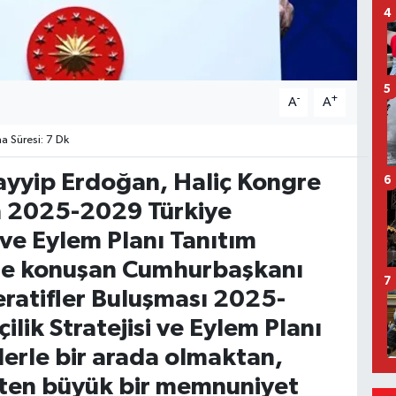
4
5
-
+
A
A
 Süresi: 7 Dk
yyip Erdoğan, Haliç Kongre
6
 2025-2029 Türkiye
i ve Eylem Planı Tanıtım
nde konuşan Cumhurbaşkanı
7
ratifler Buluşması 2025-
lik Stratejisi ve Eylem Planı
erle bir arada olmaktan,
kten büyük bir memnuniyet