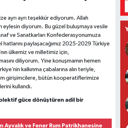
nize ayrı ayrı teşekkür ediyorum. Allah
 eylesin diyorum. Bu güzel buluşmaya vesile
 Esnaf ve Sanatkarları Konfederasyonumuza
el hatlarını paylaşacağımız 2025-2029 Türkiye
nın ülkemiz ve milletimiz için,
 olmasını diliyorum. Yine konuşmamın hemen
kiye’nin kalkınma çabalarına alın teriyle,
m girişimcilere, bütün kooperatiflerimize
rini kullandı.
olektif güce dönüştüren adil bir
an Ayvalık ve Fener Rum Patrikhanesine