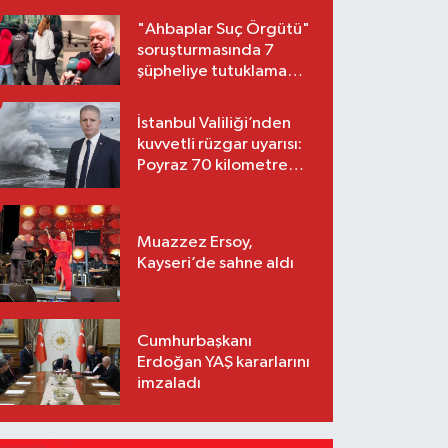
"Ahbaplar Suç Örgütü"
soruşturmasında 7
şüpheliye tutuklama
talebi
İstanbul Valiliği’nden
kuvvetli rüzgar uyarısı:
Poyraz 70 kilometre
hıza ulaşacak
Muazzez Ersoy,
Kayseri’de sahne aldı
Cumhurbaşkanı
Erdoğan YAŞ kararlarını
imzaladı