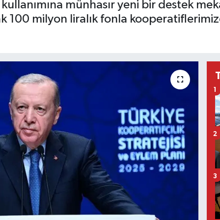
 kullanımına münhasır yeni bir destek me
100 milyon liralık fonla kooperatiflerimize
1
2
3