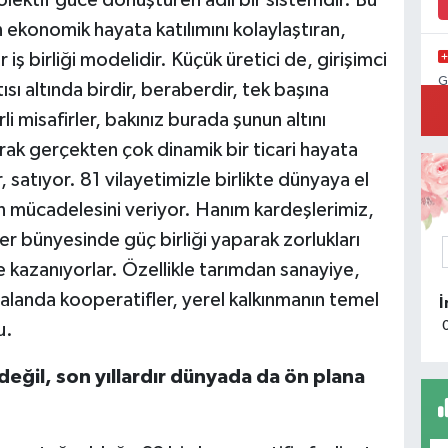
olektif güce dönüştüren adil bir sistemdir. Bu
n ekonomik hayata katılımını kolaylaştıran,
iş birliği modelidir. Küçük üretici de, girişimci
G
sı altında birdir, beraberdir, tek başına
misafirler, bakınız burada şunun altını
arak gerçekten çok dinamik bir ticari hayata
r, satıyor. 81 vilayetimizle birlikte dünyaya el
K
ın mücadelesini veriyor. Hanım kardeşlerimiz,
er bünyesinde güç birliği yaparak zorlukları
te kazanıyorlar. Özellikle tarımdan sanayiye,
A
k alanda kooperatifler, yerel kalkınmanın temel
k
u.
T
Ç
eğil, son yıllardır dünyada da ön plana