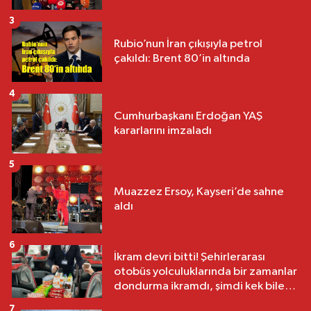
3
Rubio’nun İran çıkışıyla petrol
çakıldı: Brent 80’in altında
4
Cumhurbaşkanı Erdoğan YAŞ
kararlarını imzaladı
5
Muazzez Ersoy, Kayseri’de sahne
aldı
6
İkram devri bitti! Şehirlerarası
otobüs yolculuklarında bir zamanlar
dondurma ikramdı, şimdi kek bile
yok
7