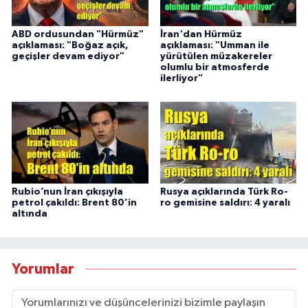
ABD ordusundan "Hürmüz"
İran'dan Hürmüz
açıklaması: "Boğaz açık,
açıklaması: "Umman ile
geçişler devam ediyor"
yürütülen müzakereler
olumlu bir atmosferde
ilerliyor"
Rubio’nun İran çıkışıyla
Rusya açıklarında Türk Ro-
petrol çakıldı: Brent 80’in
ro gemisine saldırı: 4 yaralı
altında
Yorumlar