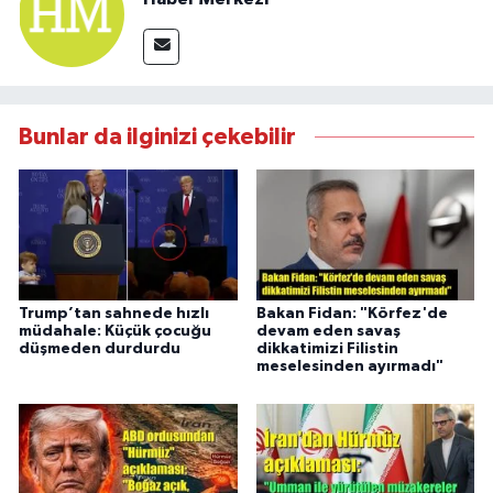
Bunlar da ilginizi çekebilir
Trump’tan sahnede hızlı
Bakan Fidan: "Körfez'de
müdahale: Küçük çocuğu
devam eden savaş
düşmeden durdurdu
dikkatimizi Filistin
meselesinden ayırmadı"