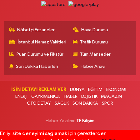
Banu Eczanesi
Osmaniye Mahallesi Adalet Sokak 6 Osmaniye Minibüs Durakları
Meydanı, Çarşı girişi,Tarihi Kayıkçıoğlu Fırını karşısı
Nöbetçi Eczaneler
Hava Durumu
0 (212) 543 28 87
Yol Tarifi Al
İstanbul Namaz Vakitleri
Trafik Durumu
Ece Eczanesi
Puan Durumu ve Fikstür
Tüm Manşetler
Akşemsettin Mahallesi Eşref Bitlis Bulvarı 40 A Akşemsettin Mahallesi
Eşref Bitlis Bulvarı No:40 A Sultanbeyli İstanbul Dumankaya Trend
Son Dakika Haberleri
Haber Arşivi
Residence Karşısı
0 (533) 260 54 90
Yol Tarifi Al
İŞİN DETAYI REKLAM VER
DÜNYA
EĞİTİM
EKONOMİ
ENERJİ
GAYRİMENKUL
HABER
LOJİSTİK
MAGAZİN
Aysu Eczanesi
OTO DETAY
SAĞLIK
SON DAKİKA
SPOR
Koşuyolu Mahallesi Koşuyolu Caddesi No:77 A Medipol Hastanesi'nin
yokuşunu çıkıp sağa dönünce 100 mt
0 (216) 327 27 77
Yol Tarifi Al
Haber Yazılımı:
TE Bilişim
En iyi site deneyimi sağlamak için çerezlerden
Vural Eczanesi