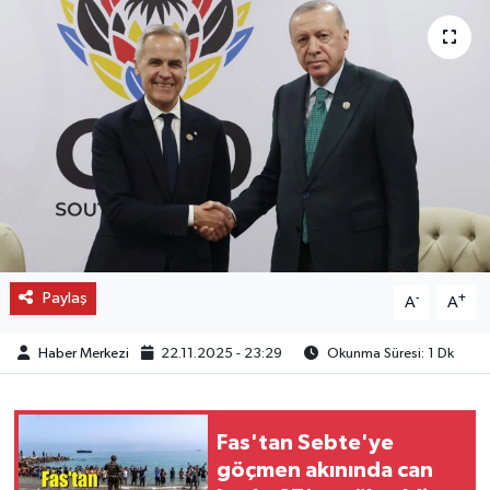
OTO DETAY
SAĞLIK
SON DAKİKA
SPOR
FİNANS
Paylaş
-
+
A
A
Haber Merkezi
22.11.2025 - 23:29
Okunma Süresi: 1 Dk
Fas'tan Sebte'ye
göçmen akınında can