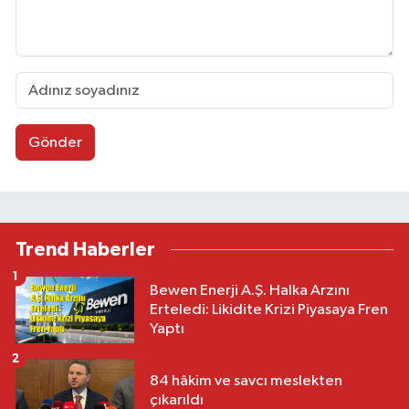
Gönder
Trend Haberler
1
Bewen Enerji A.Ş. Halka Arzını
Erteledi: Likidite Krizi Piyasaya Fren
Yaptı
2
84 hâkim ve savcı meslekten
çıkarıldı