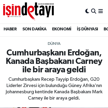
DÜNYA
Nöbetçi Eczaneler
HABER
SON DAKİKA
EKONOMİ
İŞ DÜNYASI
B
Eğitim
Hava Durumu
EKONOMİ
İstanbul Namaz Vakitleri
DÜNYA
Cumhurbaşkanı Erdoğan,
ENERJİ HABERİ
Trafik Durumu
Kanada Başbakanı Carney
GAYRİMENKUL
Süper Lig Puan Durumu ve Fikstür
ile bir araya geldi
Cumhurbaşkanı Recep Tayyip Erdoğan, G20
HABER
Tüm Manşetler
Liderler Zirvesi için bulunduğu Güney Afrika'nın
Johannesburg kentinde Kanada Başbakanı Mark
LOJİSTİK
Son Dakika Haberleri
Carney ile bir araya geldi.
MAGAZİN
Haber Arşivi