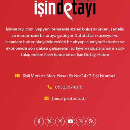
Papatya Eczanesi
Petroliş Mahallesi Nirengi Sokak No:11 A Hüseyin Araç Sağlık Merkezi Yanı
Yavuz Selim Orta Okul Karşısı
0 (216) 755 14 15
Yol Tarifi Al
İşindetayi.com, yepyeni temasıyla sizleri buluştururken, sadelik
ve modernizmi bir araya getiriyor. Şatafattan kaçınıyor ve
Osman Eczanesi
insanlara haber okuyabilecekleri bir altyapı sunuyor.Haberler ve
Osmanağa Mahallesi Kuşdili Caddesi No:55 A
ekonomide son dakika gelişmeleri türkiyenin uluslararası en çok
takip edilen flash haber sitesi İşin Detayı Haber
0 (216) 784 30 99
Yol Tarifi Al
Burcu Eczanesi
Şişli Merkez Mah. Hasat Sk No:24/7 Şişli İstanbul
Veliefendi Mahallesi Çırpıcı Yolu B Sokak 1-B PİDEBANK AŞAĞISI
YAKAMOZ BÜFE KARŞISI
05323674810
0 (212) 679 28 65
Yol Tarifi Al
[email protected]
Çengelköy Meydan Eczanesi
Çengelköy Mahallesi Kaldırım Caddesi 60 A A3 Blok No:8 Ömer Öztürk
Camii Karşısı
0 (216) 755 64 23
Yol Tarifi Al