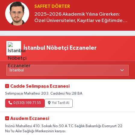
SAFFET DÖRTER
2025–2026 Akademik Yılına Girerken:
Özel Üniversiteler, Kayıtlar ve Eğitimde
Yeni Beklentiler
İstanbul Nöbetçi Eczaneler
Cadde Selimpaşa Eczanesi
Selimpaşa Mahallesi 203. Caddesi No:28 BA
0 (530) 169 71 55
Yol Tarifi Al
Asudem Eczanesi
İnönü Mahallesi 410. Sokak No:50 A T.C Sağlık Bakanlığı Esenyurt 22
No'lu Aile Sağlığı Merkezinin karşısı.