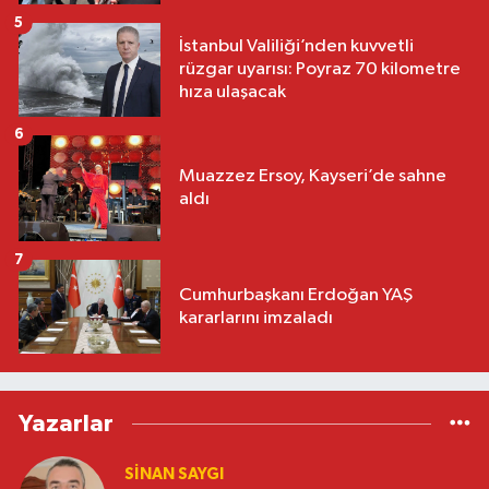
5
İstanbul Valiliği’nden kuvvetli
rüzgar uyarısı: Poyraz 70 kilometre
hıza ulaşacak
6
Muazzez Ersoy, Kayseri’de sahne
aldı
7
Cumhurbaşkanı Erdoğan YAŞ
kararlarını imzaladı
Yazarlar
SINAN SAYGI