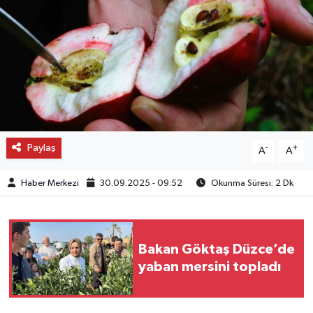
OTO DETAY
SAĞLIK
SON DAKİKA
SPOR
Paylaş
-
+
A
A
FİNANS
Haber Merkezi
30.09.2025 - 09:52
Okunma Süresi: 2 Dk
Bakan Göktaş Düzce’de
yaban mersini topladı