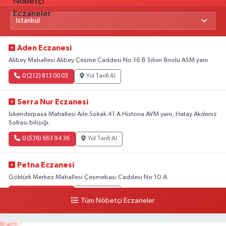
Aden Eczanesi
Alibey Mahallesi Alibey Çeşme Caddesi No:16 B Silivri 8nolu ASM yanı
0 (212) 813 00 03
Yol Tarifi Al
Serra Nur Eczanesi
İskenderpaşa Mahallesi Aile Sokak 41 A Historia AVM yanı, Hatay Akdeniz
Sofrası bitişiği.
0 (536) 663 94 36
Yol Tarifi Al
Petna Eczanesi
Göktürk Merkez Mahallesi Çeşmebaşı Caddesi No:10 A
0 (212) 360 18 23
Yol Tarifi Al
Tüm Nöbetçi Eczaneler
Sacide Eczanesi