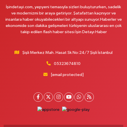
İşindetayi.com, yepyeni temasıyla sizleri buluştururken, sadelik
Sümeyra Eczanesi
ve modernizmi bir araya getiriyor. Şatafattan kaçınıyor ve
Kazım Karabekir Mahallesi 1003. Sokak 16 A Son durak cami arkası.
insanlara haber okuyabilecekleri bir altyapı sunuyor.Haberler ve
0 (212) 703 13 50
Yol Tarifi Al
ekonomide son dakika gelişmeleri türkiyenin uluslararası en çok
takip edilen flash haber sitesi İşin Detayı Haber
İnci Eczanesi
Yeni Mahalle Mahallesi Tavukçu Köprü Caddesi 30 B Kirazlı Metrosundan
gelirken Yeni İSKİ binasını geçince ilk ışıklardan sağdaki cadde (Barbaros
Şişli Merkez Mah. Hasat Sk No:24/7 Şişli İstanbul
Fırınına giden cadde)
05323674810
0 (212) 655 13 29
Yol Tarifi Al
[email protected]
Limon Eczanesi
Atakent Mahallesi 221. Sokak 3J Rota Office Tic. Merkezi No:24 (KANUNİ
SULTAN SÜLEYMAN DEVLET HASTANESİ KARŞISI)
0 (212) 924 64 68
Yol Tarifi Al
Şara Eczanesi
Saadetdere Mahallesi Fevzi Çakmak Caddesi No:67-69 A Depo kapalı
caddenin bitiminde Örnek Böreğin çaprazında