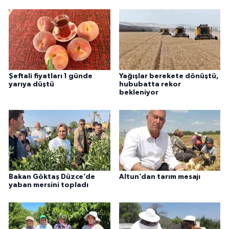
Şeftali fiyatları 1 günde
Yağışlar berekete dönüştü,
yarıya düştü
hububatta rekor
bekleniyor
Bakan Göktaş Düzce’de
Altun’dan tarım mesajı
yaban mersini topladı