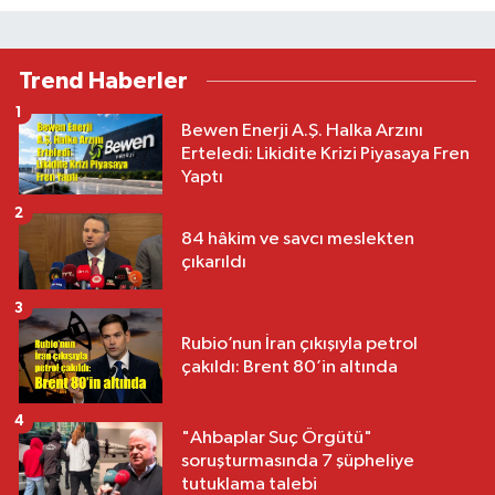
Trend Haberler
1
Bewen Enerji A.Ş. Halka Arzını
Erteledi: Likidite Krizi Piyasaya Fren
Yaptı
2
84 hâkim ve savcı meslekten
çıkarıldı
3
Rubio’nun İran çıkışıyla petrol
çakıldı: Brent 80’in altında
4
"Ahbaplar Suç Örgütü"
soruşturmasında 7 şüpheliye
tutuklama talebi