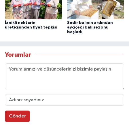
İznikli nektarin
Sedir balının ardından
üreticisinden fiyat tepkisi
ayçiçeği balı sezonu
başladı
Yorumlar
Gönder