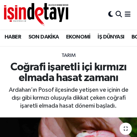
DÜNYA
Nöbetçi Eczaneler
HABER
SON DAKİKA
EKONOMİ
İŞ DÜNYASI
B
Eğitim
Hava Durumu
EKONOMİ
İstanbul Namaz Vakitleri
TARIM
Coğrafi işaretli içi kırmızı
ENERJİ HABERİ
Trafik Durumu
elmada hasat zamanı
GAYRİMENKUL
Süper Lig Puan Durumu ve Fikstür
Ardahan’ın Posof ilçesinde yetişen ve içinin de
dışı gibi kırmızı oluşuyla dikkat çeken coğrafi
HABER
Tüm Manşetler
işaretli elmada hasat dönemi başladı.
LOJİSTİK
Son Dakika Haberleri
MAGAZİN
Haber Arşivi