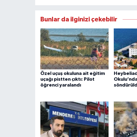
Bunlar da ilginizi çekebilir
Özel uçuş okuluna ait eğitim
Heybeliad
uçağı pistten çıktı: Pilot
Okulu’nda
öğrenci yaralandı
söndürül