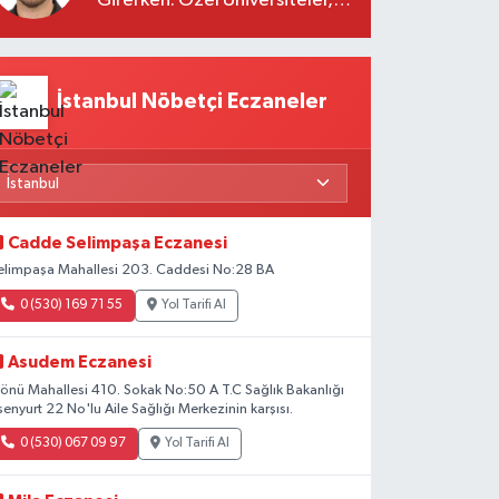
Girerken: Özel Üniversiteler,
Kayıtlar ve Eğitimde Yeni
Beklentiler
İstanbul Nöbetçi Eczaneler
Cadde Selimpaşa Eczanesi
elimpaşa Mahallesi 203. Caddesi No:28 BA
0 (530) 169 71 55
Yol Tarifi Al
Asudem Eczanesi
nönü Mahallesi 410. Sokak No:50 A T.C Sağlık Bakanlığı
senyurt 22 No'lu Aile Sağlığı Merkezinin karşısı.
0 (530) 067 09 97
Yol Tarifi Al