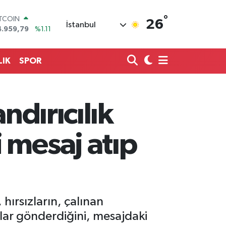
°
OLAR
26
İstanbul
7,7436
%0.18
URO
5,2510
%0.32
TERLİN
LIK
SPOR
4,4811
%0.38
RAM ALTIN
660.55
%0.03
İST100
ndırıcılık
3.779
%-14
ITCOIN
4.959,79
%1.11
 mesaj atıp
hırsızların, çalınan
jlar gönderdiğini, mesajdaki