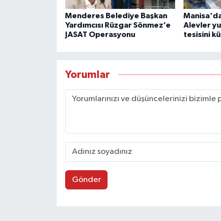
Menderes Belediye Başkan
Manisa'da
Yardımcısı Rüzgar Sönmez’e
Alevler y
JASAT Operasyonu
tesisini kü
Yorumlar
Gönder