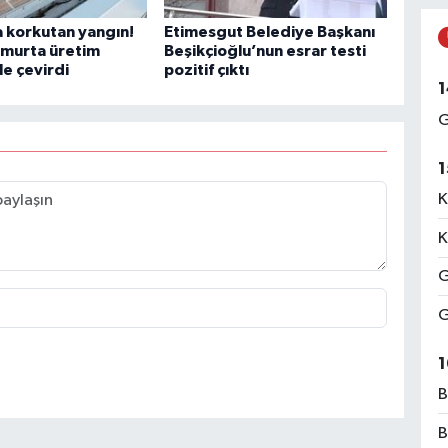
O
 korkutan yangın!
Etimesgut Belediye Başkanı
D
umurta üretim
Beşikçioğlu’nun esrar testi
k
le çevirdi
pozitif çıktı
1
G
A
1
A
S
K
K
G
K
G
H
1
B
E
B
C