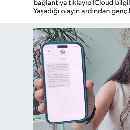
bağlantıya tıklayıp iCloud bilgil
Yaşadığı olayın ardından genç 
OTO DETAY
SAĞLIK
SON DAKİKA
SPOR
FİNANS