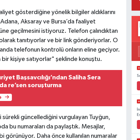
aaliyet gösterdiğine yönelik bilgiler aldıklarını
 Adana, Aksaray ve Bursa’da faaliyet
üne geçilmesini istiyoruz. Telefon çalındıktan
olarak tanıtıyorlar ve bir link gönderiyorlar. O
iz anda telefonun kontrolü onların eline geçiyor.
bir kişiye satıyorlar" şeklinde konuştu.
S
iyet Başsavcılığı’ndan Saliha Sera
nda re’sen soruşturma
e
İ
E
ri sürekli güncellediğini vurgulayan Tuyğun,
a bu numaraları da paylaştık. Mesajlar,
bi görünüyor. Daha önce kullanılan numaralar