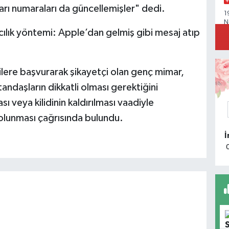
ları numaraları da güncellemişler" dedi.
1
N
ilere başvurarak şikayetçi olan genç mimar,
Y
andaşların dikkatli olması gerektiğini
M
D
ı veya kilidinin kaldırılması vaadiyle
 olunması çağrısında bulundu.
B
m
b
P