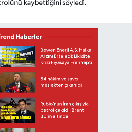
ntrolünü kaybettiğini söyledi.
Trend Haberler
Bewen Enerji A.Ş. Halka
Arzını Erteledi: Likidite
Krizi Piyasaya Fren Yaptı
84 hâkim ve savcı
meslekten çıkarıldı
Rubio’nun İran çıkışıyla
petrol çakıldı: Brent
80’in altında