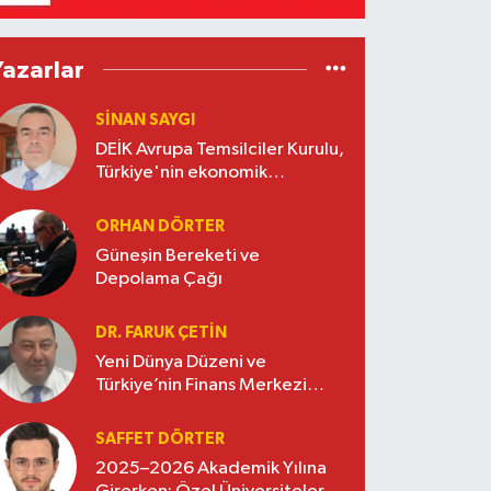
Yazarlar
SINAN SAYGI
DEİK Avrupa Temsilciler Kurulu,
Türkiye'nin ekonomik
diplomasisinde güçlü bir köprü
oluşturuyor
ORHAN DÖRTER
Güneşin Bereketi ve
Depolama Çağı
DR. FARUK ÇETİN
Yeni Dünya Düzeni ve
Türkiye’nin Finans Merkezi
Stratejisi
SAFFET DÖRTER
2025–2026 Akademik Yılına