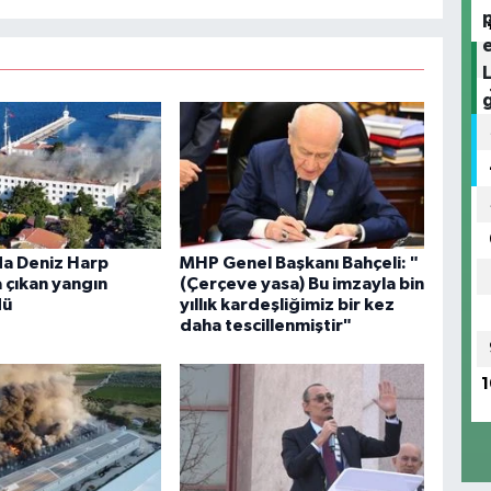
S
O
V
A
a Deniz Harp
MHP Genel Başkanı Bahçeli: "
 çıkan yangın
(Çerçeve yasa) Bu imzayla bin
dü
yıllık kardeşliğimiz bir kez
daha tescillenmiştir"
Ç
1
N