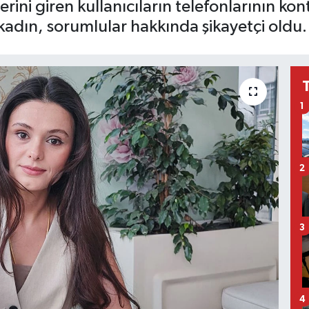
erini giren kullanıcıların telefonlarının ko
kadın, sorumlular hakkında şikayetçi oldu.
1
2
3
4