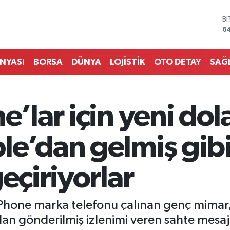
D
4
E
5
S
ÜNYASI
BORSA
DÜNYA
LOJİSTİK
OTO DETAY
SAĞ
6
G
6
B
’lar için yeni dola
1
B
6
le’dan gelmiş gibi
eçiriyorlar
iPhone marka telefonu çalınan genç mimar, 
dan gönderilmiş izlenimi veren sahte mesa