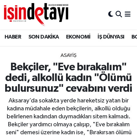
DÜNYA
Nöbetçi Eczaneler
HABER
SON DAKİKA
EKONOMİ
İŞ DÜNYASI
B
Eğitim
Hava Durumu
EKONOMİ
İstanbul Namaz Vakitleri
ASAYİŞ
Bekçiler, "Eve bırakalım"
ENERJİ HABERİ
Trafik Durumu
dedi, alkollü kadın "Ölümü
GAYRİMENKUL
Süper Lig Puan Durumu ve Fikstür
bulursunuz" cevabını verdi
Aksaray’da sokakta yerde hareketsiz yatan bir
HABER
Tüm Manşetler
kadına müdahale eden bekçilerin, alkollü olduğu
belirlenen kadından duymadıkları sitem kalmadı.
LOJİSTİK
Son Dakika Haberleri
Bekçiler yardımcı olmaya çalışıp, "Eve bırakalım
seni" demesi üzerine kadın ise, "Bırakırsan ölümü
MAGAZİN
Haber Arşivi