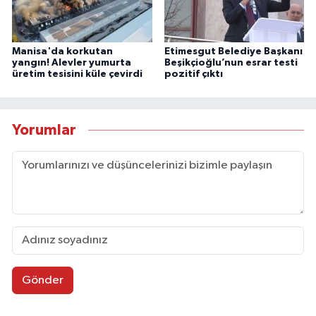
Manisa'da korkutan
Etimesgut Belediye Başkanı
yangın! Alevler yumurta
Beşikçioğlu’nun esrar testi
üretim tesisini küle çevirdi
pozitif çıktı
Yorumlar
Gönder