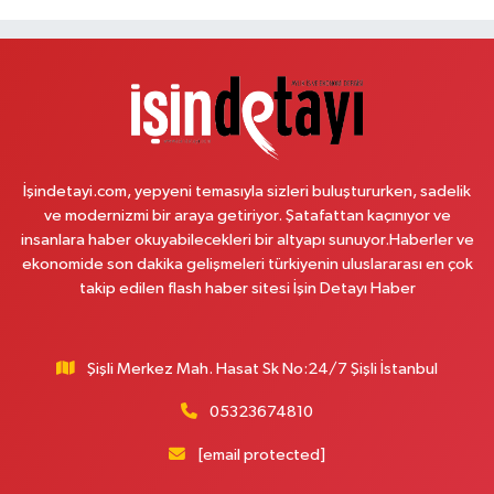
Mevlana Mahallesi Hürriyet Caddesi 10B Innovia 1. Etap Yolu Üzeri
Öğretmenler Sitesi ve Albayrak Cami yanı, Güzelyurt 2 Nolu ASM Karşısı,
Lotuslar Binası
0 (212) 852 91 96
Yol Tarifi Al
Çemberlitaş Eczanesi
Binbirdirek Mahallesi Peykane Caddesi 25 A
İşindetayi.com, yepyeni temasıyla sizleri buluştururken, sadelik
0 (212) 590 90 09
Yol Tarifi Al
ve modernizmi bir araya getiriyor. Şatafattan kaçınıyor ve
insanlara haber okuyabilecekleri bir altyapı sunuyor.Haberler ve
Naciye Eczanesi
ekonomide son dakika gelişmeleri türkiyenin uluslararası en çok
Esentepe Mahallesi 2388. Sokak 8 A 38 NOLU ASM YANI - ESENTEPE
takip edilen flash haber sitesi İşin Detayı Haber
MERKEZ CAMİNİN ORDAKİ GÜVEN KASABIN KARŞI SOKAĞINDA
0 (552) 156 57 58
Yol Tarifi Al
Şişli Merkez Mah. Hasat Sk No:24/7 Şişli İstanbul
Tozkoparan Eczanesi
05323674810
Mehmet Nesih Özmen Mahallesi Zeki Sokak No:28 A MEVLANA FIRININ
YAN DÜKKANI
[email protected]
0 (212) 481 73 25
Yol Tarifi Al