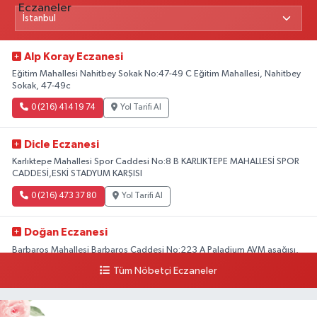
Alp Koray Eczanesi
Eğitim Mahallesi Nahitbey Sokak No:47-49 C Eğitim Mahallesi, Nahitbey
Sokak, 47-49c
0 (216) 414 19 74
Yol Tarifi Al
Dicle Eczanesi
Karlıktepe Mahallesi Spor Caddesi No:8 B KARLIKTEPE MAHALLESİ SPOR
CADDESİ,ESKİ STADYUM KARŞISI
0 (216) 473 37 80
Yol Tarifi Al
Doğan Eczanesi
Barbaros Mahallesi Barbaros Caddesi No:223 A Paladium AVM aşağısı,
Mersinli Ciğerci Apo ve 32. Noter arası
Tüm Nöbetçi Eczaneler
0 (216) 315 64 48
Yol Tarifi Al