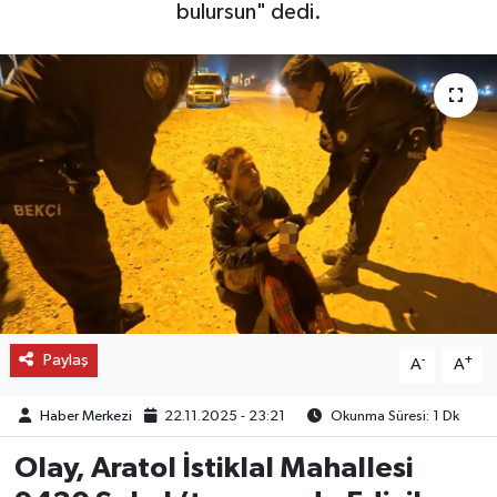
bulursun" dedi.
OTO DETAY
SAĞLIK
SON DAKİKA
SPOR
FİNANS
Paylaş
-
+
A
A
Haber Merkezi
22.11.2025 - 23:21
Okunma Süresi: 1 Dk
Olay, Aratol İstiklal Mahallesi