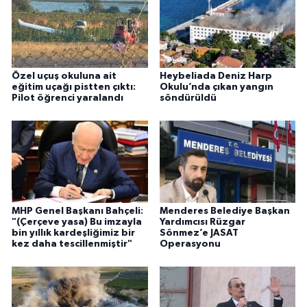
Özel uçuş okuluna ait
Heybeliada Deniz Harp
eğitim uçağı pistten çıktı:
Okulu’nda çıkan yangın
Pilot öğrenci yaralandı
söndürüldü
MHP Genel Başkanı Bahçeli:
Menderes Belediye Başkan
"(Çerçeve yasa) Bu imzayla
Yardımcısı Rüzgar
bin yıllık kardeşliğimiz bir
Sönmez’e JASAT
kez daha tescillenmiştir"
Operasyonu