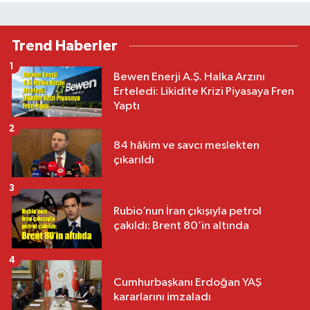
Trend Haberler
1
Bewen Enerji A.Ş. Halka Arzını
Erteledi: Likidite Krizi Piyasaya Fren
Yaptı
2
84 hâkim ve savcı meslekten
çıkarıldı
3
Rubio’nun İran çıkışıyla petrol
çakıldı: Brent 80’in altında
4
Cumhurbaşkanı Erdoğan YAŞ
kararlarını imzaladı