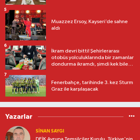
5
Muazzez Ersoy, Kayseri’de sahne
aldı
6
İkram devri bitti! Şehirlerarası
otobüs yolculuklarında bir zamanlar
dondurma ikramdı, şimdi kek bile
yok
7
Fenerbahçe, tarihinde 3. kez Sturm
Graz ile karşılaşacak
Yazarlar
SINAN SAYGI
DEİK Avrupa Temsilciler Kurulu, Türkiye'nin