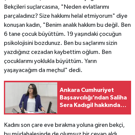
Bekçileri suçlarcasına, "Neden evlatlarımı
parçaladınız? Size hakkımı helal etmiyorum" diye
konuşan kadın, "Benim analık hakkım bu değil. Ben
6 tane çocuk büyüttüm. 19 yaşındaki çocuğun
psikolojisini bozdunuz. Ben bu saçlarımı sizin
yazdığınız cezadan kaybettim oğlum. Ben
çocuklarımı yoklukla büyüttüm. Yarın
yaşayacağım da meçhul" dedi.
Ankara Cumhuriyet
Başsavcılığı’ndan Saliha
Sera Kadıgil hakkında
re’sen soruşturma
Kadını son çare eve bırakma yoluna giren bekçi,
bu müdahalesinde de olumsuz bir cevap aldı.