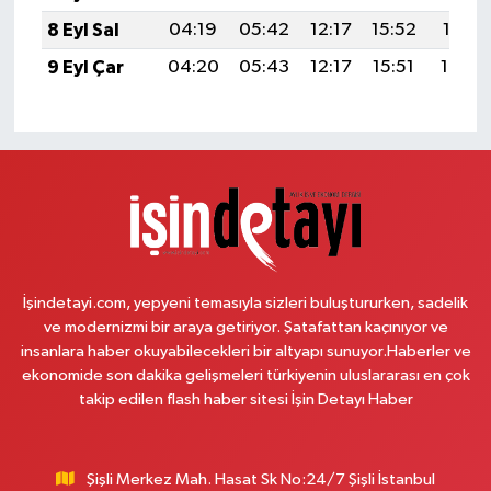
8 Eyl Sal
04:19
05:42
12:17
15:52
18:41
9 Eyl Çar
04:20
05:43
12:17
15:51
18:40
İşindetayi.com, yepyeni temasıyla sizleri buluştururken, sadelik
ve modernizmi bir araya getiriyor. Şatafattan kaçınıyor ve
insanlara haber okuyabilecekleri bir altyapı sunuyor.Haberler ve
ekonomide son dakika gelişmeleri türkiyenin uluslararası en çok
takip edilen flash haber sitesi İşin Detayı Haber
Şişli Merkez Mah. Hasat Sk No:24/7 Şişli İstanbul