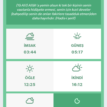
(Yâ Ali!) Allâh'a yemin olsun ki tek bir kişinin senin
OTO DETAY
vasıtanla hidâyete ermesi, senin için kızıl develer
(bahşedilip senin de onları fakirlere tasadduk etmen)den
daha hayırlıdır. (Hadis-i şerif)
SAĞLIK
SON DAKİKA
SPOR
İMSAK
GÜNEŞ
03:44
05:17
FİNANS
ÖĞLE
İKINDI
12:25
16:12