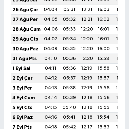
26 Ağu Çar
04:04
05:31
12:21
16:03
19:01
27 Ağu Per
04:05
05:32
12:21
16:02
18:59
28 Ağu Cum
04:06
05:33
12:20
16:01
18:58
29 Ağu Cts
04:07
05:34
12:20
16:01
18:57
30 Ağu Paz
04:09
05:35
12:20
16:00
18:55
31 Ağu Pts
04:10
05:36
12:20
15:59
18:54
1 Eyl Sal
04:11
05:36
12:19
15:58
18:52
2 Eyl Çar
04:12
05:37
12:19
15:57
18:51
3 Eyl Per
04:13
05:38
12:19
15:56
18:49
4 Eyl Cum
04:14
05:39
12:18
15:56
18:48
5 Eyl Cts
04:15
05:40
12:18
15:55
18:46
6 Eyl Paz
04:16
05:41
12:18
15:54
18:45
7 Eyl Pts
04:18
05:42
12:17
15:53
18:43