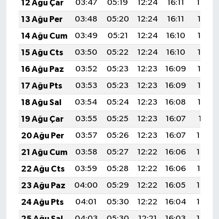
12 Ağu Çar
03:47
05:19
12:24
16:11
19:20
13 Ağu Per
03:48
05:20
12:24
16:11
19:18
14 Ağu Cum
03:49
05:21
12:24
16:10
19:17
15 Ağu Cts
03:50
05:22
12:24
16:10
19:16
16 Ağu Paz
03:52
05:23
12:23
16:09
19:15
17 Ağu Pts
03:53
05:23
12:23
16:09
19:13
18 Ağu Sal
03:54
05:24
12:23
16:08
19:12
19 Ağu Çar
03:55
05:25
12:23
16:07
19:11
20 Ağu Per
03:57
05:26
12:23
16:07
19:09
21 Ağu Cum
03:58
05:27
12:22
16:06
19:08
22 Ağu Cts
03:59
05:28
12:22
16:06
19:07
23 Ağu Paz
04:00
05:29
12:22
16:05
19:05
24 Ağu Pts
04:01
05:30
12:22
16:04
19:04
25 Ağu Sal
04:03
05:30
12:21
16:03
19:02