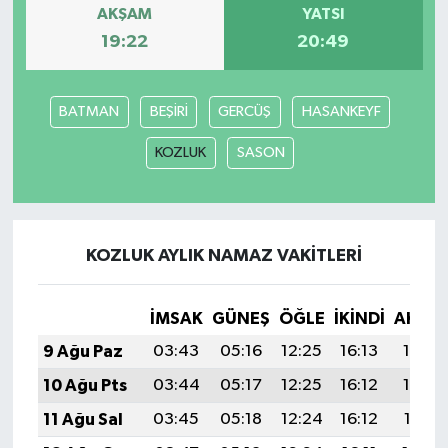
AKŞAM
YATSI
19:22
20:49
BATMAN
BEŞİRİ
GERCÜŞ
HASANKEYF
KOZLUK
SASON
KOZLUK AYLIK NAMAZ VAKITLERI
İMSAK
GÜNEŞ
ÖĞLE
İKINDI
AKŞA
9 Ağu Paz
03:43
05:16
12:25
16:13
19:23
10 Ağu Pts
03:44
05:17
12:25
16:12
19:22
11 Ağu Sal
03:45
05:18
12:24
16:12
19:21