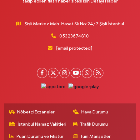
takip edilen flash haber sitesi İşin Detayı Haber
Şişli Merkez Mah. Hasat Sk No:24/7 Şişli İstanbul
05323674810
[email protected]
Nöbetçi Eczaneler
Hava Durumu
İstanbul Namaz Vakitleri
Trafik Durumu
Puan Durumu ve Fikstür
Tüm Manşetler