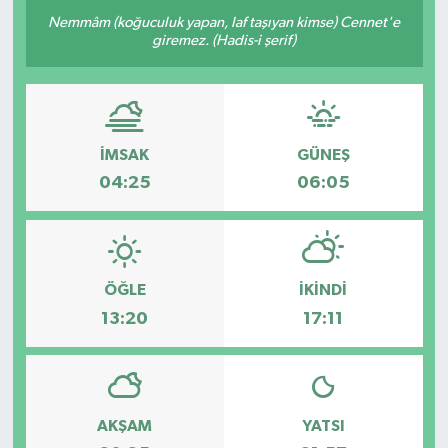
Nemmâm (koğuculuk yapan, laf taşıyan kimse) Cennet'e
OTO DETAY
giremez. (Hadis-i şerif)
SAĞLIK
SON DAKİKA
İMSAK
GÜNEŞ
04:25
06:05
SPOR
FİNANS
ÖĞLE
İKINDI
13:20
17:11
AKŞAM
YATSI