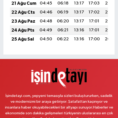
21 Ağu Cum
04:45
06:18
13:17
17:03
20:06
22 Ağu Cts
04:46
06:19
13:17
17:02
20:05
23 Ağu Paz
04:48
06:20
13:17
17:01
20:03
24 Ağu Pts
04:49
06:21
13:16
17:01
20:02
25 Ağu Sal
04:50
06:22
13:16
17:00
20:00
İşindetayi.com, yepyeni temasıyla sizleri buluştururken, sadelik
ve modernizmi bir araya getiriyor. Şatafattan kaçınıyor ve
insanlara haber okuyabilecekleri bir altyapı sunuyor.Haberler ve
ekonomide son dakika gelişmeleri türkiyenin uluslararası en çok