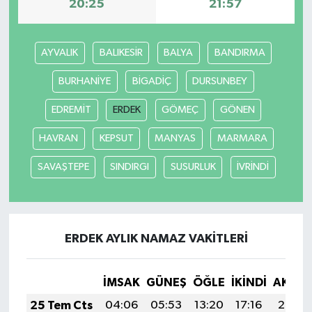
20:25
21:57
AYVALIK
BALIKESİR
BALYA
BANDIRMA
BURHANİYE
BİGADİÇ
DURSUNBEY
EDREMİT
ERDEK
GÖMEÇ
GÖNEN
HAVRAN
KEPSUT
MANYAS
MARMARA
SAVAŞTEPE
SINDIRGI
SUSURLUK
İVRİNDİ
ERDEK AYLIK NAMAZ VAKITLERI
İMSAK
GÜNEŞ
ÖĞLE
İKINDI
AKŞA
25 Tem Cts
04:06
05:53
13:20
17:16
20:38