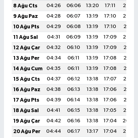
8 Ağu Cts
04:26
06:06
13:20
17:11
20:24
9 Ağu Paz
04:28
06:07
13:19
17:10
20:22
10 Ağu Pts
04:29
06:08
13:19
17:10
20:21
11 Ağu Sal
04:31
06:09
13:19
17:09
20:20
12 Ağu Çar
04:32
06:10
13:19
17:09
20:18
13 Ağu Per
04:34
06:11
13:19
17:08
20:17
14 Ağu Cum
04:35
06:11
13:19
17:08
20:16
15 Ağu Cts
04:37
06:12
13:18
17:07
20:14
16 Ağu Paz
04:38
06:13
13:18
17:06
20:13
17 Ağu Pts
04:39
06:14
13:18
17:06
20:12
18 Ağu Sal
04:41
06:15
13:18
17:05
20:10
19 Ağu Çar
04:42
06:16
13:18
17:04
20:09
20 Ağu Per
04:44
06:17
13:17
17:04
20:07