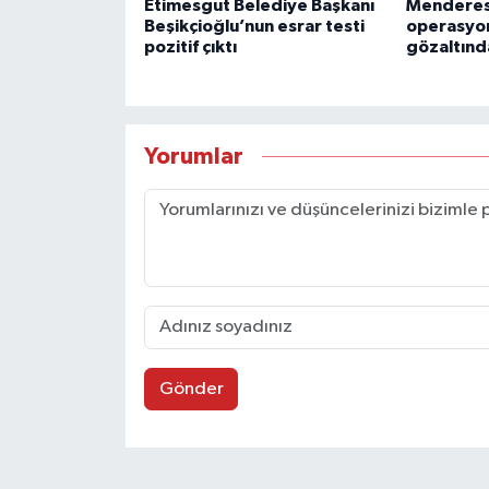
Etimesgut Belediye Başkanı
Menderes
Beşikçioğlu’nun esrar testi
operasyon
pozitif çıktı
gözaltınd
Yorumlar
Gönder