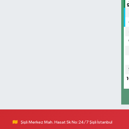
S
P
K
T
1
D
k
Ç
Şişli Merkez Mah. Hasat Sk No:24/7 Şişli İstanbul
A