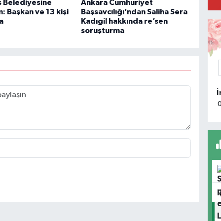
 Belediyesine
Ankara Cumhuriyet
: Başkan ve 13 kişi
Başsavcılığı’ndan Saliha Sera
a
Kadıgil hakkında re’sen
soruşturma
E
M
M
K
M
T
k
m