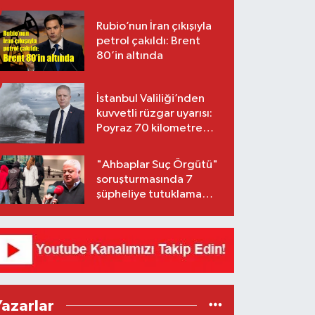
Rubio’nun İran çıkışıyla
petrol çakıldı: Brent
80’in altında
İstanbul Valiliği’nden
kuvvetli rüzgar uyarısı:
Poyraz 70 kilometre
hıza ulaşacak
"Ahbaplar Suç Örgütü"
soruşturmasında 7
şüpheliye tutuklama
talebi
Yazarlar