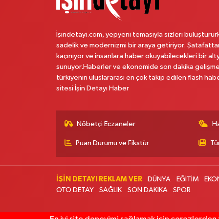
İşindetayi.com, yepyeni temasıyla sizleri buluşturur
sadelik ve modernizmi bir araya getiriyor. Şatafatta
kaçınıyor ve insanlara haber okuyabilecekleri bir alt
sunuyor.Haberler ve ekonomide son dakika gelişme
türkiyenin uluslararası en çok takip edilen flash hab
sitesi İşin Detayı Haber
Nöbetçi Eczaneler
H
Puan Durumu ve Fikstür
Tü
İŞİN DETAYI REKLAM VER
DÜNYA
EĞİTİM
EKO
OTO DETAY
SAĞLIK
SON DAKİKA
SPOR