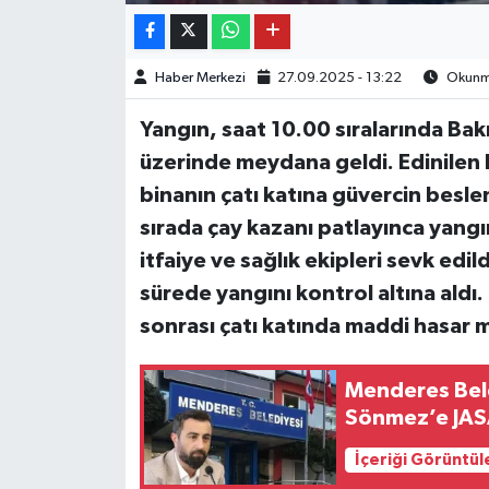
Haber Merkezi
27.09.2025 - 13:22
Okunma
Yangın, saat 10.00 sıralarında Bak
üzerinde meydana geldi. Edinilen bi
binanın çatı katına güvercin besl
sırada çay kazanı patlayınca yangın
itfaiye ve sağlık ekipleri sevk edild
sürede yangını kontrol altına ald
sonrası çatı katında maddi hasar 
Menderes Bele
Sönmez’e JA
İçeriği Görüntül