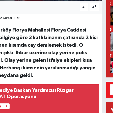
5
-
+
A
A
 Süresi: 1 Dk
ırköy Florya Mahallesi Florya Caddesi
6
lgiye göre 3 katlı binanın çatısında 2 kişi
enen kısımda çay demlemek istedi. O
 çıktı. İhbar üzerine olay yerine polis
7
i. Olay yerine gelen itfaiye ekipleri kısa
ı. Herhangi kimsenin yaralanmadığı yangın
meydana geldi.
diye Başkan Yardımcısı Rüzgar
SAT Operasyonu
e