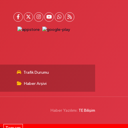
0 (212) 741 38 07
Yol Tarifi Al
Busem Eczanesi
ağlarbaşı Mahallesi İnönü Caddesi 85 B
0 (216) 459 56 70
Yol Tarifi Al
Alp Eczanesi
ehmet Akif Mahallesi Süphan Sokak 8 A 1 Numaralı
ağlık Ocağı Yanı ve Cuma Pazarı Başı
0 (212) 494 32 16
Yol Tarifi Al
Trafik Durumu
Bostancı Eczanesi
Haber Arşivi
ostancı Mahallesi Prof. Ali Nihat Tarlan Caddesi 54 B
ostancı Shell'den E-5'e çıkan yol üzerinde sağda
0 (850) 677 56 16
Yol Tarifi Al
Haber Yazılımı:
TE Bilişim
Miyase Eczanesi
nadolu Mahallesi Hoca Ahmet Yesevi Caddesi 142 A