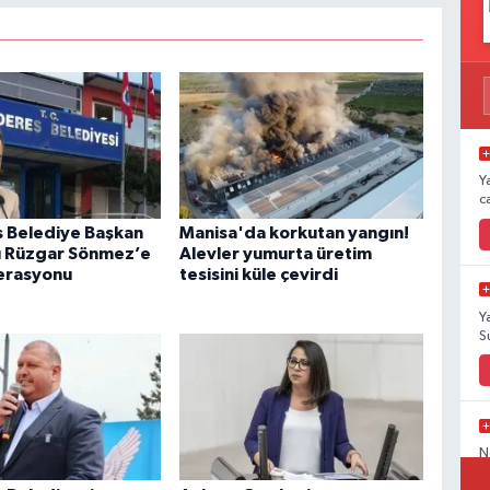
Y
c
 Belediye Başkan
Manisa'da korkutan yangın!
ı Rüzgar Sönmez’e
Alevler yumurta üretim
erasyonu
tesisini küle çevirdi
Y
S
N