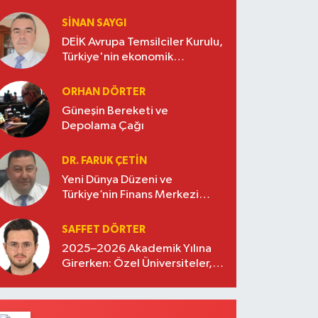
SINAN SAYGI
DEİK Avrupa Temsilciler Kurulu,
Türkiye'nin ekonomik
diplomasisinde güçlü bir köprü
oluşturuyor
ORHAN DÖRTER
Güneşin Bereketi ve
Depolama Çağı
DR. FARUK ÇETİN
Yeni Dünya Düzeni ve
Türkiye’nin Finans Merkezi
Stratejisi
SAFFET DÖRTER
2025–2026 Akademik Yılına
Girerken: Özel Üniversiteler,
Kayıtlar ve Eğitimde Yeni
Beklentiler