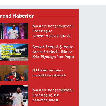
Trend Haberler
MasterChef şampiyonu
Eren Kaşıkçı
Sarıyer’deki evinde ölü
bulundu
Bewen Enerji A.Ş. Halka
Arzını Erteledi: Likidite
Krizi Piyasaya Fren Yaptı
84 hâkim ve savcı
meslekten çıkarıldı
MasterChef şampiyonu
Eren Kaşıkçı’nın
cenazesi ailesi
tarafından teslim alındı