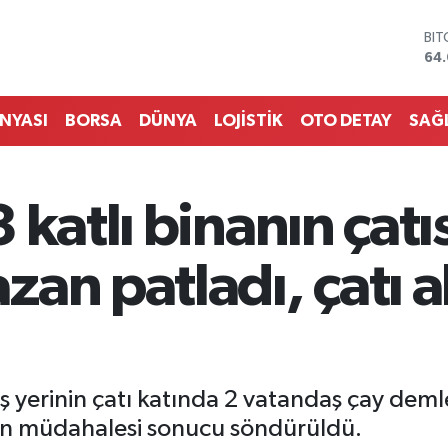
BI
64
DO
47
EU
ÜNYASI
BORSA
DÜNYA
LOJİSTİK
OTO DETAY
SAĞ
55
STE
64,
GR
 katlı binanın çatı
64
BİS
13.
an patladı, çatı a
 iş yerinin çatı katında 2 vatandaş çay dem
inin müdahalesi sonucu söndürüldü.