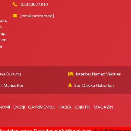
05323674810
[email protected]
ken,
B
n
yapı
leri
er
M
S
ava Durumu
İstanbul Namaz Vakitleri
m Manşetler
Son Dakika Haberleri
B
B
NOMİ
ENERJİ
GAYRİMENKUL
HABER
LOJİSTİK
MAGAZİN
A