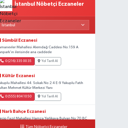
İstanbul Nöbetçi Eczaneler
Sümbül Eczanesi
amanevler Mahallesi Alemdağ Caddesi No:159 A
anpark'ın ilerisinde ana caddede
0 (216) 335 00 35
Yol Tarifi Al
Kültür Eczanesi
akuplu Mahallesi 44. Sokak No:2 4 E-9 Yakuplu Fatih
ultan Mehmet Kültür Merkezi Yanı
0 (555) 804 10 50
Yol Tarifi Al
Narlı Bahçe Eczanesi
ecip Fazıl Mahallesi Hamza Yerlikaya Bulvarı No:70 BC
Tüm Nöbetçi Eczaneler
0 (216) 784 50 77
Yol Tarifi Al