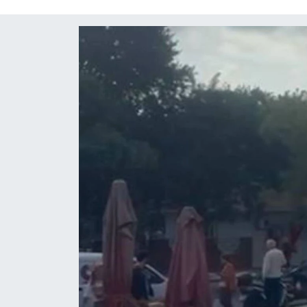
OTO DETAY
SAĞLIK
SON DAKİKA
SPOR
FİNANS