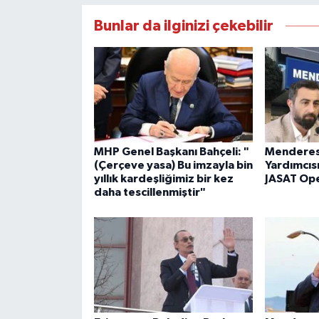
Bunlar da ilginizi çekebilir
MHP Genel Başkanı Bahçeli: "
Menderes
(Çerçeve yasa) Bu imzayla bin
Yardımcıs
yıllık kardeşliğimiz bir kez
JASAT Op
daha tescillenmiştir"