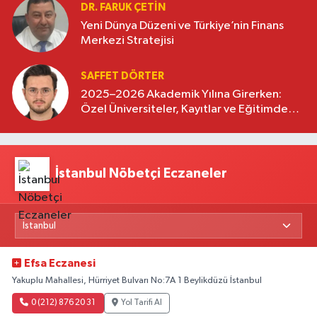
DR. FARUK ÇETİN
Yeni Dünya Düzeni ve Türkiye’nin Finans
Merkezi Stratejisi
SAFFET DÖRTER
2025–2026 Akademik Yılına Girerken:
Özel Üniversiteler, Kayıtlar ve Eğitimde
Yeni Beklentiler
İstanbul Nöbetçi Eczaneler
Efsa Eczanesi
Yakuplu Mahallesi, Hürriyet Bulvarı No:7A 1 Beylikdüzü İstanbul
0 (212) 876 20 31
Yol Tarifi Al