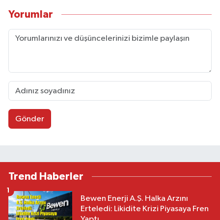
Yorumlar
Gönder
Trend Haberler
1
Bewen Enerji A.Ş. Halka Arzını
Erteledi: Likidite Krizi Piyasaya Fren
Yaptı