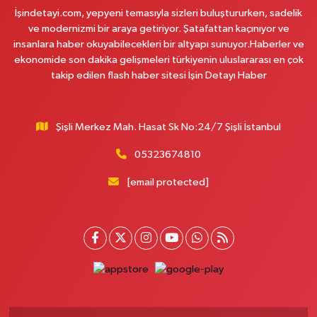
İşindetayi.com, yepyeni temasıyla sizleri buluştururken, sadelik
Pamuk Eczanesi
ve modernizmi bir araya getiriyor. Şatafattan kaçınıyor ve
Yunus Emre Mahallesi Veyselkaranı Caddesi 71 C ABİTLER DURAĞI
insanlara haber okuyabilecekleri bir altyapı sunuyor.Haberler ve
0 (216) 484 00 08
Yol Tarifi Al
ekonomide son dakika gelişmeleri türkiyenin uluslararası en çok
takip edilen flash haber sitesi İşin Detayı Haber
Nazan Eczanesi
Zübeyde Hanım Mahallesi 1280. Sokak No:10 ESKİ KARAKOL YAKINI -
ESKİ PTT YANI ZÜBEYDE HANIM AİLE SAĞLIĞI MERKEZİ KARŞISI
Şişli Merkez Mah. Hasat Sk No:24/7 Şişli İstanbul
0 (212) 419 24 18
Yol Tarifi Al
05323674810
Pera Eczanesi
[email protected]
Mimar Sinan Mahallesi Selçukhan Caddesi 267A MİMAR SİNAN SAĞLIK
OCAĞI YANI,SELÇUKHAN CADDE ÜZERİ,AYTOP GIDA ARKA ÇIKIŞ
KAPIDAN AŞAĞI YOLDA
0 (216) 755 01 02
Yol Tarifi Al
Kağıthane Sağlık Eczanesi
Nurtepe Mahallesi Şehit Mustafa Burcu Caddesi 27A