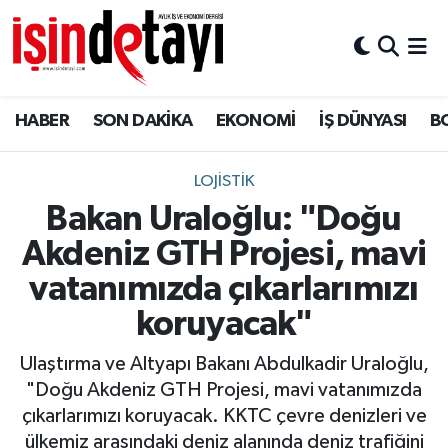
DÜNYA
Nöbetçi Eczaneler
HABER
SON DAKİKA
EKONOMİ
İŞ DÜNYASI
B
Eğitim
Hava Durumu
EKONOMİ
İstanbul Namaz Vakitleri
LOJİSTİK
Bakan Uraloğlu: "Doğu
ENERJİ HABERİ
Trafik Durumu
Akdeniz GTH Projesi, mavi
GAYRİMENKUL
Süper Lig Puan Durumu ve Fikstür
vatanımızda çıkarlarımızı
koruyacak"
HABER
Tüm Manşetler
Ulaştırma ve Altyapı Bakanı Abdulkadir Uraloğlu,
LOJİSTİK
Son Dakika Haberleri
"Doğu Akdeniz GTH Projesi, mavi vatanımızda
çıkarlarımızı koruyacak. KKTC çevre denizleri ve
MAGAZİN
Haber Arşivi
ülkemiz arasındaki deniz alanında deniz trafiğini