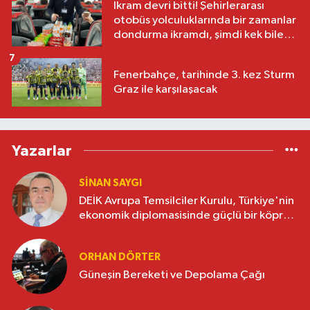
İkram devri bitti! Şehirlerarası
otobüs yolculuklarında bir zamanlar
dondurma ikramdı, şimdi kek bile
yok
7
Fenerbahçe, tarihinde 3. kez Sturm
Graz ile karşılaşacak
Yazarlar
SINAN SAYGI
DEİK Avrupa Temsilciler Kurulu, Türkiye'nin
ekonomik diplomasisinde güçlü bir köprü
oluşturuyor
ORHAN DÖRTER
Güneşin Bereketi ve Depolama Çağı