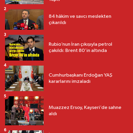
2
84 hâkim ve savcı meslekten
çıkarıldı
3
Rubio’nun İran çıkışıyla petrol
çakıldı: Brent 80’in altında
4
Cumhurbaşkanı Erdoğan YAŞ
kararlarını imzaladı
5
Muazzez Ersoy, Kayseri’de sahne
aldı
6