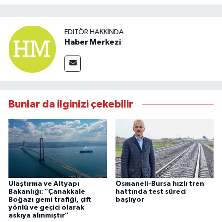
EDITÖR HAKKINDA
Haber Merkezi
Bunlar da ilginizi çekebilir
Ulaştırma ve Altyapı
Osmaneli-Bursa hızlı tren
Bakanlığı: "Çanakkale
hattında test süreci
Boğazı gemi trafiği, çift
başlıyor
yönlü ve geçici olarak
askıya alınmıştır"