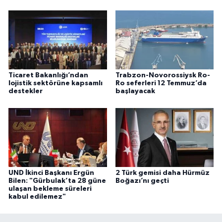
Ticaret Bakanlığı’ndan
Trabzon-Novorossiysk Ro-
lojistik sektörüne kapsamlı
Ro seferleri 12 Temmuz’da
destekler
başlayacak
UND İkinci Başkanı Ergün
2 Türk gemisi daha Hürmüz
Bilen: "Gürbulak’ta 28 güne
Boğazı’nı geçti
ulaşan bekleme süreleri
kabul edilemez"