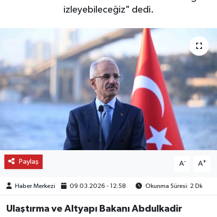
izleyebileceğiz" dedi.
OTO DETAY
SAĞLIK
SON DAKİKA
SPOR
FİNANS
Paylaş
-
+
A
A
Haber Merkezi
09.03.2026 - 12:58
Okunma Süresi: 2 Dk
Ulaştırma ve Altyapı Bakanı Abdulkadir