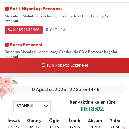
Butik Nişantaşı Eczanesi
Meşrutiyet Mahallesi, Vali Konağı Caddesi No:111 D Nişantaşı Şişli
İstanbul
0 (212) 234 56 66
Yol Tarifi Al
Burcu Eczanesi
Barbaros Mahallesi, Mahmutbey Caddesi No:80 A Barbaros Bağcılar
İstanbul
Tüm Nöbetçi Eczaneler
0 (212) 552 25 29
Yol Tarifi Al
Tuna Tillo Eczanesi
Akşemsettin Mahallesi, Akdeniz Caddesi No:12 A Fatih İstanbul
10 Ağustos 2026 | 27 Safer 1448
0 (212) 635 03 83
Yol Tarifi Al
İftar vaktine kalan süre
İSTANBUL
11:18:01
Tersane İstanbul Eczanesi
Camiikebir Mahallesi Taşkızak Tersanesi Caddesi 6 6B Tersane İstanbul
İmsak
Güneş
Öğle
İkindi
Akşam
Yatsı
içerisi ama yol üzerinde
04:22
06:02
13:15
17:06
20:18
21:50