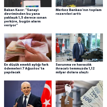
Bakan Kacır: "Sanayi
Merkez Bankası’nın toplam
devriminden bu yana
rezervleri arttı
yaklaşık 1,5 derece ısınan
yerküre, bugün alarm
veriyor"
En düşük emekli aylığı fark
Savunma ve havacılık
ödemeleri 7 Ağustos’ta
ihracatı temmuzda 1,12
yapılacak
milyar dolara ulaştı