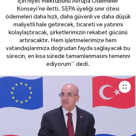
için niyet mektubunu Avrupa Ödemeler
Konseyi’ne iletti. SEPA üyeliği sınır ötesi
OTO DETAY
ödemeleri daha hızlı, daha güvenli ve daha düşük
maliyetli hale getirecek, ticareti ve yatırımı
SAĞLIK
kolaylaştıracak, şirketlerimizin rekabet gücünü
artıracaktır. Hem işletmelerimize hem
SON DAKİKA
vatandaşlarımıza doğrudan fayda sağlayacak bu
sürecin, en kısa sürede tamamlanmasını temenni
SPOR
ediyorum’’ dedi.
FİNANS