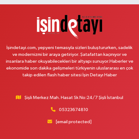
Sahra Eczanesi
Reşitpaşa Mahallesi Tuncay Artun Caddesi No:10B Altınokta Körler Vakfı
karşısı.
0 (212) 229 55 83
Yol Tarifi Al
İşindetayi.com, yepyeni temasıyla sizleri buluştururken, sadelik
Plevne Eczanesi
ve modernizmi bir araya getiriyor. Şatafattan kaçınıyor ve
Mevlana Mahallesi İbrahim Hayırlıoğlu Caddesi 6 3 PLEVNE KONUTLARI
insanlara haber okuyabilecekleri bir altyapı sunuyor.Haberler ve
ÇARŞI İÇERİSİNDE
ekonomide son dakika gelişmeleri türkiyenin uluslararası en çok
takip edilen flash haber sitesi İşin Detayı Haber
0 (212) 823 53 43
Yol Tarifi Al
Eren Aydın Eczanesi
Şişli Merkez Mah. Hasat Sk No:24/7 Şişli İstanbul
Siyavuşpaşa Mahallesi Adnan Kahveci Bulvarı 154 B MEMORIAL
HASTANESİNİN 100 METRE YUKARISI - FİZİK TEDAVİ HASTANESİNİN 100
METRE AŞAĞISI
05323674810
0 (212) 441 38 16
Yol Tarifi Al
[email protected]
Yaşam Eczanesi