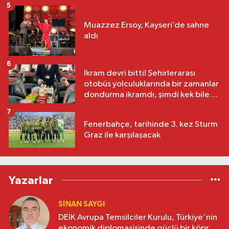
5
Muazzez Ersoy, Kayseri’de sahne
aldı
6
İkram devri bitti! Şehirlerarası
otobüs yolculuklarında bir zamanlar
dondurma ikramdı, şimdi kek bile
yok
7
Fenerbahçe, tarihinde 3. kez Sturm
Graz ile karşılaşacak
Yazarlar
SINAN SAYGI
DEİK Avrupa Temsilciler Kurulu, Türkiye'nin
ekonomik diplomasisinde güçlü bir köprü