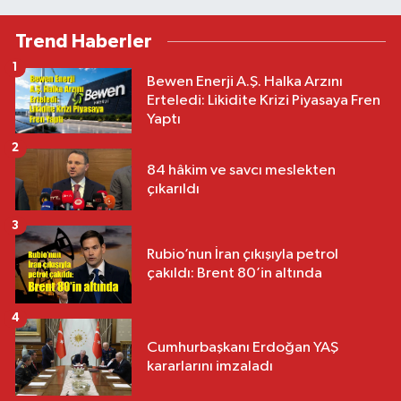
Trend Haberler
1
Bewen Enerji A.Ş. Halka Arzını
Erteledi: Likidite Krizi Piyasaya Fren
Yaptı
2
84 hâkim ve savcı meslekten
çıkarıldı
3
Rubio’nun İran çıkışıyla petrol
çakıldı: Brent 80’in altında
4
Cumhurbaşkanı Erdoğan YAŞ
kararlarını imzaladı