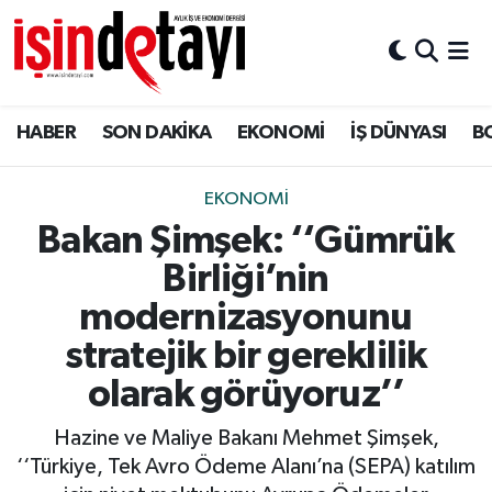
DÜNYA
Nöbetçi Eczaneler
HABER
SON DAKİKA
EKONOMİ
İŞ DÜNYASI
B
Eğitim
Hava Durumu
EKONOMİ
İstanbul Namaz Vakitleri
EKONOMİ
Bakan Şimşek: ‘‘Gümrük
ENERJİ HABERİ
Trafik Durumu
Birliği’nin
GAYRİMENKUL
Süper Lig Puan Durumu ve Fikstür
modernizasyonunu
stratejik bir gereklilik
HABER
Tüm Manşetler
olarak görüyoruz’’
LOJİSTİK
Son Dakika Haberleri
Hazine ve Maliye Bakanı Mehmet Şimşek,
‘‘Türkiye, Tek Avro Ödeme Alanı’na (SEPA) katılım
MAGAZİN
Haber Arşivi