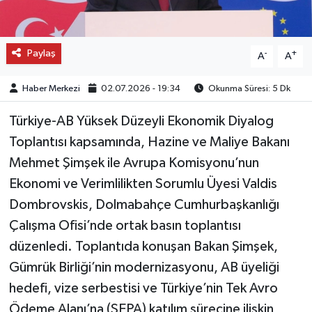
Paylaş
-
+
A
A
Haber Merkezi
02.07.2026 - 19:34
Okunma Süresi: 5 Dk
Türkiye-AB Yüksek Düzeyli Ekonomik Diyalog
Toplantısı kapsamında, Hazine ve Maliye Bakanı
Mehmet Şimşek ile Avrupa Komisyonu’nun
Ekonomi ve Verimlilikten Sorumlu Üyesi Valdis
Dombrovskis, Dolmabahçe Cumhurbaşkanlığı
Çalışma Ofisi’nde ortak basın toplantısı
düzenledi. Toplantıda konuşan Bakan Şimşek,
Gümrük Birliği’nin modernizasyonu, AB üyeliği
hedefi, vize serbestisi ve Türkiye’nin Tek Avro
Ödeme Alanı’na (SEPA) katılım sürecine ilişkin