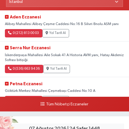
Aden Eczanesi
Alibey Mahallesi Alibey Çeşme Caddesi No:16 B Silivri 8nolu ASM yanı
0 (212) 813 00 03
Yol Tarifi Al
Serra Nur Eczanesi
İskenderpaşa Mahallesi Aile Sokak 41 A Historia AVM yanı, Hatay Akdeniz
Sofrası bitişiği.
0 (536) 663 94 36
Yol Tarifi Al
Petna Eczanesi
Göktürk Merkez Mahallesi Çeşmebaşı Caddesi No:10 A
0 (212) 360 18 23
Yol Tarifi Al
Tüm Nöbetçi Eczaneler
Sacide Eczanesi
Karlıktepe Mahallesi Soğanlık Caddesi No:34 A
07 Ağustos 2026 | 24 Safer 1448