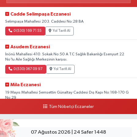
Cadde Selimpaşa Eczanesi
Selimpaşa Mahallesi 203. Caddesi No:28 BA
0 (530) 169 71 55
Yol Tarifi Al
Asudem Eczanesi
İnönü Mahallesi 410. Sokak No:50 A T.C Sağlık Bakanlığı Esenyurt 22
No'lu Aile Sağlığı Merkezinin karşısı.
0 (530) 067 09 97
Yol Tarifi Al
Mila Eczanesi
19 Mayıs Mahallesi Şemsettin Günaltay Caddesi Dış Kapı No:168-170 G
No:29
Tüm Nöbetçi Eczaneler
0 (216) 514 23 73
Yol Tarifi Al
Kasımpaşa Eczanesi
Yahya Kahya Mahallesi Kasımpaşa Bostanı Sokak 18A Mutfak Ekipmanları
07 Ağustos 2026 | 24 Safer 1448
Satan Dükkanların Olduğu Caddede Denizbank'ın Karşısı, Albaraka'nın