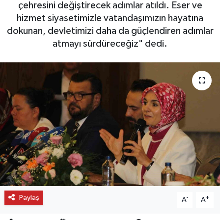
çehresini değiştirecek adımlar atıldı. Eser ve
hizmet siyasetimizle vatandaşımızın hayatına
OTO DETAY
dokunan, devletimizi daha da güçlendiren adımlar
SAĞLIK
atmayı sürdüreceğiz" dedi.
SON DAKİKA
SPOR
FİNANS
Paylaş
-
+
A
A