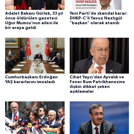
Adalet Bakanı Gürlek, 33 yıl
Yeni Parti’de skandal karar:
önce öldürülen gazeteci
DHKP-C’li Yavuz Nazlıgül
Uğur Mumcu’nun ailesi ile
"başkan" olarak atandı
bir araya geldi
Cumhurbaşkanı Erdoğan
Cihat Yaycı’dan Ayvalık ve
YAŞ kararlarını imzaladı
Fener Rum Patrikhanesine
ilişkin dikkat çeken
açıklamalar