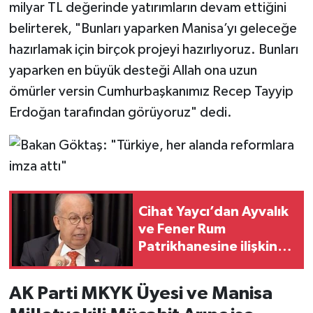
milyar TL değerinde yatırımların devam ettiğini
belirterek, "Bunları yaparken Manisa’yı geleceğe
hazırlamak için birçok projeyi hazırlıyoruz. Bunları
yaparken en büyük desteği Allah ona uzun
ömürler versin Cumhurbaşkanımız Recep Tayyip
Erdoğan tarafından görüyoruz" dedi.
Cihat Yaycı’dan Ayvalık
ve Fener Rum
Patrikhanesine ilişkin
dikkat çeken
açıklamalar
AK Parti MKYK Üyesi ve Manisa