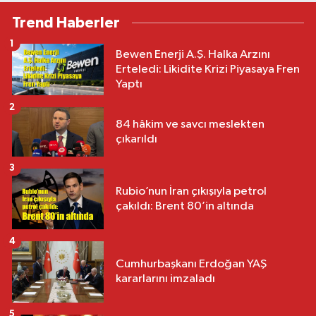
Trend Haberler
1
Bewen Enerji A.Ş. Halka Arzını
Erteledi: Likidite Krizi Piyasaya Fren
Yaptı
2
84 hâkim ve savcı meslekten
çıkarıldı
3
Rubio’nun İran çıkışıyla petrol
çakıldı: Brent 80’in altında
4
Cumhurbaşkanı Erdoğan YAŞ
kararlarını imzaladı
5