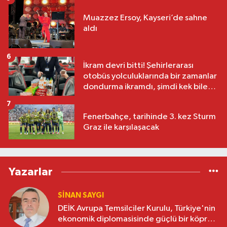
Muazzez Ersoy, Kayseri’de sahne
aldı
6
İkram devri bitti! Şehirlerarası
otobüs yolculuklarında bir zamanlar
dondurma ikramdı, şimdi kek bile
yok
7
Fenerbahçe, tarihinde 3. kez Sturm
Graz ile karşılaşacak
Yazarlar
SINAN SAYGI
DEİK Avrupa Temsilciler Kurulu, Türkiye'nin
ekonomik diplomasisinde güçlü bir köprü