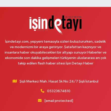
Melis Hanlı Eczanesi
Erenköy Mahallesi Ömerpaşa Sokak 54 A
0 (216) 550 77 77
Yol Tarifi Al
Üsküdar Çarşı Eczanesi
Mimar Sinan Mahallesi Otopark Arkası Sokak 16 B Aktif International
Üsküdar Hastanesi yanı
İşindetayi.com, yepyeni temasıyla sizleri buluştururken, sadelik
ve modernizmi bir araya getiriyor. Şatafattan kaçınıyor ve
0 (216) 310 59 23
Yol Tarifi Al
insanlara haber okuyabilecekleri bir altyapı sunuyor.Haberler ve
ekonomide son dakika gelişmeleri türkiyenin uluslararası en çok
Ürün Eczanesi
takip edilen flash haber sitesi İşin Detayı Haber
Hamidiye Mahallesi Şener Sokak No:28A Hamidiye Sağlık Ocağı (Aile
Sağlığı Merkezi) karşısı
0 (216) 652 25 24
Yol Tarifi Al
Şişli Merkez Mah. Hasat Sk No:24/7 Şişli İstanbul
05323674810
Ayda Eczanesi
Hamidiye Mahallesi Cendere Caddesi 85-6B KORDON İSTANBUL GÜZEL
[email protected]
BAHÇE SİTESİ ALTI
0 (212) 924 95 90
Yol Tarifi Al