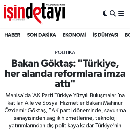
DÜNYA
Nöbetçi Eczaneler
HABER
SON DAKİKA
EKONOMİ
İŞ DÜNYASI
B
Eğitim
Hava Durumu
EKONOMİ
İstanbul Namaz Vakitleri
POLİTİKA
Bakan Göktaş: "Türkiye,
ENERJİ HABERİ
Trafik Durumu
her alanda reformlara imza
GAYRİMENKUL
Süper Lig Puan Durumu ve Fikstür
attı"
Manisa’da ’AK Parti Türkiye Yüzyılı Buluşmaları’na
HABER
Tüm Manşetler
katılan Aile ve Sosyal Hizmetler Bakanı Mahinur
Özdemir Göktaş, "AK parti döneminde, savunma
LOJİSTİK
Son Dakika Haberleri
sanayisinden sağlık hizmetlerine, teknoloji
yatırımlarından dış politikaya kadar Türkiye’nin
MAGAZİN
Haber Arşivi