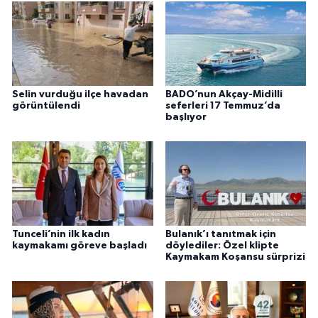
Selin vurduğu ilçe havadan
BADO’nun Akçay-Midilli
görüntülendi
seferleri 17 Temmuz’da
başlıyor
Tunceli’nin ilk kadın
Bulanık’ı tanıtmak için
kaymakamı göreve başladı
döylediler: Özel klipte
Kaymakam Koşansu sürprizi