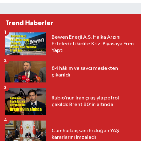
Trend Haberler
1
Bewen Enerji A.Ş. Halka Arzını
Erteledi: Likidite Krizi Piyasaya Fren
Yaptı
2
84 hâkim ve savcı meslekten
çıkarıldı
3
Rubio’nun İran çıkışıyla petrol
çakıldı: Brent 80’in altında
4
Cumhurbaşkanı Erdoğan YAŞ
kararlarını imzaladı