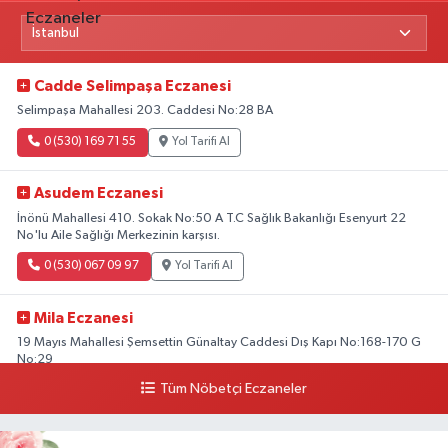
Cadde Selimpaşa Eczanesi
Selimpaşa Mahallesi 203. Caddesi No:28 BA
0 (530) 169 71 55
Yol Tarifi Al
Asudem Eczanesi
İnönü Mahallesi 410. Sokak No:50 A T.C Sağlık Bakanlığı Esenyurt 22
No'lu Aile Sağlığı Merkezinin karşısı.
0 (530) 067 09 97
Yol Tarifi Al
Mila Eczanesi
19 Mayıs Mahallesi Şemsettin Günaltay Caddesi Dış Kapı No:168-170 G
No:29
Tüm Nöbetçi Eczaneler
0 (216) 514 23 73
Yol Tarifi Al
Kasımpaşa Eczanesi