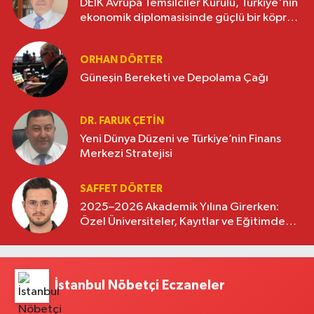
DEİK Avrupa Temsilciler Kurulu, Türkiye'nin
ekonomik diplomasisinde güçlü bir köprü
oluşturuyor
ORHAN DÖRTER
Güneşin Bereketi ve Depolama Çağı
DR. FARUK ÇETİN
Yeni Dünya Düzeni ve Türkiye’nin Finans
Merkezi Stratejisi
SAFFET DÖRTER
2025–2026 Akademik Yılına Girerken:
Özel Üniversiteler, Kayıtlar ve Eğitimde
Yeni Beklentiler
İstanbul Nöbetçi Eczaneler