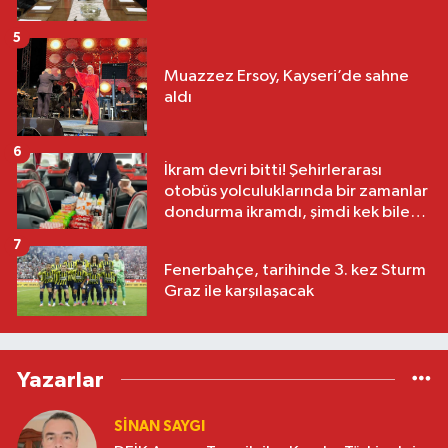
5
Muazzez Ersoy, Kayseri’de sahne
aldı
6
İkram devri bitti! Şehirlerarası
otobüs yolculuklarında bir zamanlar
dondurma ikramdı, şimdi kek bile
yok
7
Fenerbahçe, tarihinde 3. kez Sturm
Graz ile karşılaşacak
Yazarlar
SINAN SAYGI