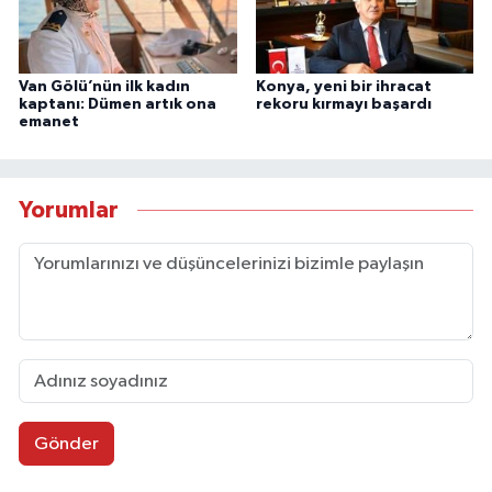
Van Gölü’nün ilk kadın
Konya, yeni bir ihracat
kaptanı: Dümen artık ona
rekoru kırmayı başardı
emanet
Yorumlar
Gönder