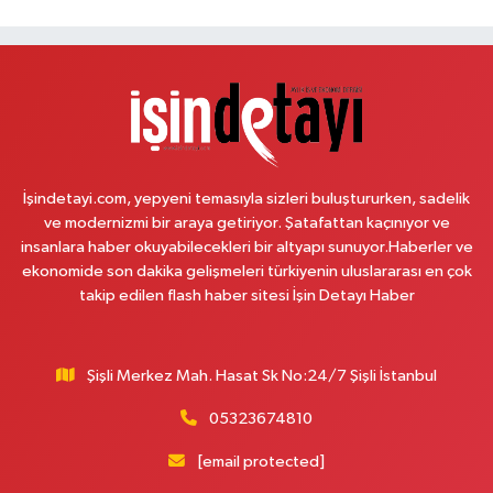
0 (542) 182 40 32
Yol Tarifi Al
Melis Hanlı Eczanesi
Erenköy Mahallesi Ömerpaşa Sokak 54 A
0 (216) 550 77 77
Yol Tarifi Al
Üsküdar Çarşı Eczanesi
İşindetayi.com, yepyeni temasıyla sizleri buluştururken, sadelik
Mimar Sinan Mahallesi Otopark Arkası Sokak 16 B Aktif International
ve modernizmi bir araya getiriyor. Şatafattan kaçınıyor ve
Üsküdar Hastanesi yanı
insanlara haber okuyabilecekleri bir altyapı sunuyor.Haberler ve
0 (216) 310 59 23
Yol Tarifi Al
ekonomide son dakika gelişmeleri türkiyenin uluslararası en çok
takip edilen flash haber sitesi İşin Detayı Haber
Ürün Eczanesi
Hamidiye Mahallesi Şener Sokak No:28A Hamidiye Sağlık Ocağı (Aile
Sağlığı Merkezi) karşısı
Şişli Merkez Mah. Hasat Sk No:24/7 Şişli İstanbul
0 (216) 652 25 24
Yol Tarifi Al
05323674810
Ayda Eczanesi
[email protected]
Hamidiye Mahallesi Cendere Caddesi 85-6B KORDON İSTANBUL GÜZEL