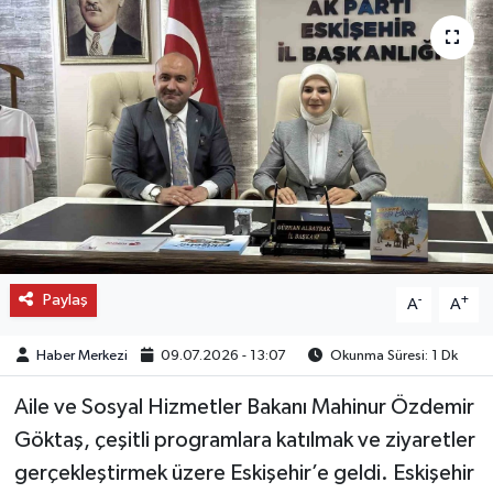
OTO DETAY
SAĞLIK
SON DAKİKA
SPOR
FİNANS
Paylaş
-
+
A
A
Haber Merkezi
09.07.2026 - 13:07
Okunma Süresi: 1 Dk
Aile ve Sosyal Hizmetler Bakanı Mahinur Özdemir
Göktaş, çeşitli programlara katılmak ve ziyaretler
gerçekleştirmek üzere Eskişehir’e geldi. Eskişehir