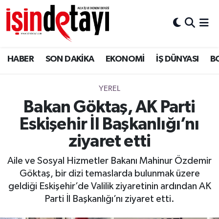
DÜNYA
Nöbetçi Eczaneler
HABER
SON DAKİKA
EKONOMİ
İŞ DÜNYASI
B
Eğitim
Hava Durumu
EKONOMİ
İstanbul Namaz Vakitleri
YEREL
Bakan Göktaş, AK Parti
ENERJİ HABERİ
Trafik Durumu
Eskişehir İl Başkanlığı’nı
GAYRİMENKUL
Süper Lig Puan Durumu ve Fikstür
ziyaret etti
Aile ve Sosyal Hizmetler Bakanı Mahinur Özdemir
HABER
Tüm Manşetler
Göktaş, bir dizi temaslarda bulunmak üzere
geldiği Eskişehir’de Valilik ziyaretinin ardından AK
LOJİSTİK
Son Dakika Haberleri
Parti İl Başkanlığı’nı ziyaret etti.
MAGAZİN
Haber Arşivi