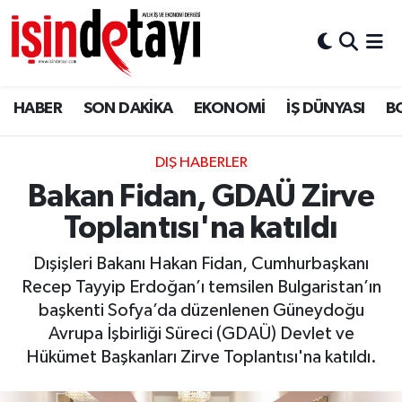
DÜNYA
Nöbetçi Eczaneler
HABER
SON DAKİKA
EKONOMİ
İŞ DÜNYASI
B
Eğitim
Hava Durumu
EKONOMİ
İstanbul Namaz Vakitleri
DIŞ HABERLER
Bakan Fidan, GDAÜ Zirve
ENERJİ HABERİ
Trafik Durumu
Toplantısı'na katıldı
GAYRİMENKUL
Süper Lig Puan Durumu ve Fikstür
Dışişleri Bakanı Hakan Fidan, Cumhurbaşkanı
Recep Tayyip Erdoğan’ı temsilen Bulgaristan’ın
HABER
Tüm Manşetler
başkenti Sofya’da düzenlenen Güneydoğu
Avrupa İşbirliği Süreci (GDAÜ) Devlet ve
LOJİSTİK
Son Dakika Haberleri
Hükümet Başkanları Zirve Toplantısı'na katıldı.
MAGAZİN
Haber Arşivi