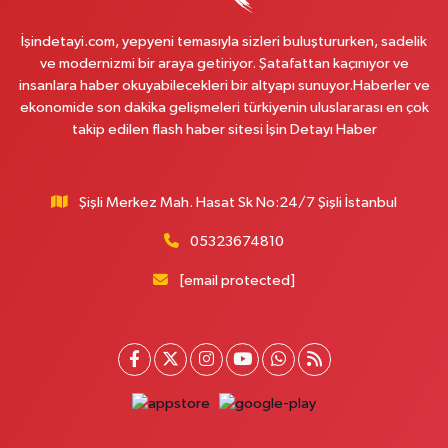
0 (212) 369 45 49
Yol Tarifi Al
İşindetayi.com, yepyeni temasıyla sizleri buluştururken, sadelik
Anka Eczanesi
ve modernizmi bir araya getiriyor. Şatafattan kaçınıyor ve
insanlara haber okuyabilecekleri bir altyapı sunuyor.Haberler ve
Acıbadem Mahallesi Acıbadem Caddesi 76 A İŞ BANKASI
KONUTLARINDAN KADIKÖY İSTİKAMETİNE GİDERKEN IŞIKLARI GEÇİNCE
ekonomide son dakika gelişmeleri türkiyenin uluslararası en çok
SOLDA
takip edilen flash haber sitesi İşin Detayı Haber
0 (216) 771 50 40
Yol Tarifi Al
Şişli Merkez Mah. Hasat Sk No:24/7 Şişli İstanbul
Portakal Eczanesi
Anadolu Mahallesi Necip Fazıl Caddesi 58 A 2. CAMİNİN (YEŞİL CAMİ)
05323674810
100 METRE İLERİSİ- BAKLAVACI ŞEMSETTİN SIRASINDA- ŞİRİNDEREYE
İNEN YOL ÜZERİ
[email protected]
0 (212) 813 75 49
Yol Tarifi Al
Handan Eczanesi
Tokatköy Mahallesi Sultan Aziz Caddesi No:76 A Tokatköy Merkez Camii
Karşısında (yuşa yolu durağı karşısında)
0 (216) 323 10 75
Yol Tarifi Al