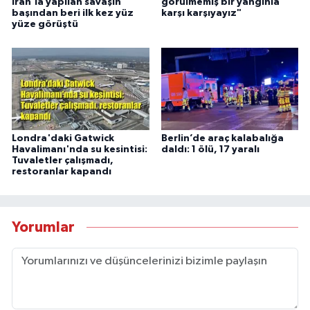
İran'la yapılan savaşın
görülmemiş bir yangınla
başından beri ilk kez yüz
karşı karşıyayız"
yüze görüştü
Londra'daki Gatwick
Berlin’de araç kalabalığa
Havalimanı'nda su kesintisi:
daldı: 1 ölü, 17 yaralı
Tuvaletler çalışmadı,
restoranlar kapandı
Yorumlar