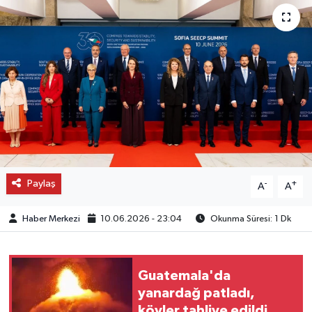
OTO DETAY
SAĞLIK
SON DAKİKA
SPOR
FİNANS
Paylaş
-
+
A
A
Haber Merkezi
10.06.2026 - 23:04
Okunma Süresi: 1 Dk
Guatemala'da
yanardağ patladı,
köyler tahliye edildi