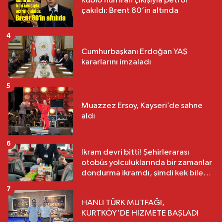
Rubio’nun İran çıkışıyla petrol
çakıldı: Brent 80’in altında
4
Cumhurbaşkanı Erdoğan YAŞ
kararlarını imzaladı
5
Muazzez Ersoy, Kayseri’de sahne
aldı
6
İkram devri bitti! Şehirlerarası
otobüs yolculuklarında bir zamanlar
dondurma ikramdı, şimdi kek bile
yok
7
HANLI TÜRK MUTFAĞI,
KURTKÖY'DE HİZMETE BAŞLADI