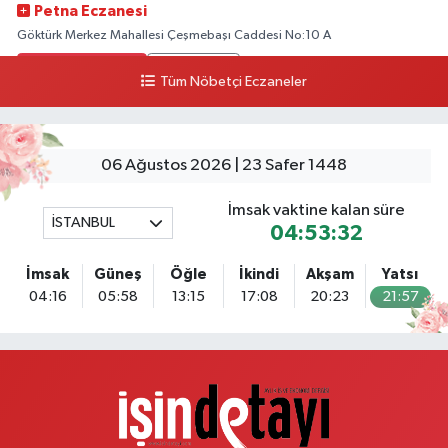
Petna Eczanesi
Göktürk Merkez Mahallesi Çeşmebaşı Caddesi No:10 A
0 (212) 360 18 23
Yol Tarifi Al
Tüm Nöbetçi Eczaneler
Sacide Eczanesi
Karlıktepe Mahallesi Soğanlık Caddesi No:34 A
06 Ağustos 2026 | 23 Safer 1448
0 (216) 504 24 53
Yol Tarifi Al
İmsak vaktine kalan süre
İSTANBUL
Bulvar Eczanesi
04:53:31
Ahmet Yesevi Mahallesi Abbas Medeni Sokak 17 A Çiftlik köprüsünü
geçtikten sonra Harman Mobilya arkası, Tulumba mevki, ECZANELER
İmsak
Güneş
Öğle
İkindi
Akşam
Yatsı
BÖLGESİ (GÜNEŞ, BULVAR, ÇİĞDEM, DEVA ECZANELERİ) eski gazi sağlık
04:16
05:58
13:15
17:08
20:23
21:57
o
0 (216) 208 59 51
Yol Tarifi Al
Halıcıoğlu Eczanesi
Halıcıoğlu Mahallesi Tunç Sokak 1 A Çıksalın,Alev Ofluoğlu Semt Konağı
yanı