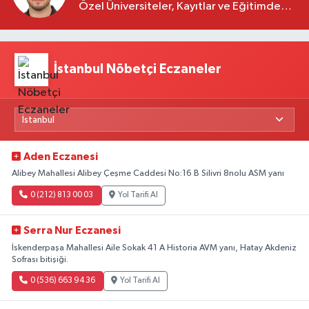
Özel Üniversiteler, Kayıtlar ve Eğitimde
Yeni Beklentiler
İstanbul Nöbetçi Eczaneler
Aden Eczanesi
Alibey Mahallesi Alibey Çeşme Caddesi No:16 B Silivri 8nolu ASM yanı
0 (212) 813 00 03
Yol Tarifi Al
Serra Nur Eczanesi
İskenderpaşa Mahallesi Aile Sokak 41 A Historia AVM yanı, Hatay Akdeniz
Sofrası bitişiği.
0 (536) 663 94 36
Yol Tarifi Al