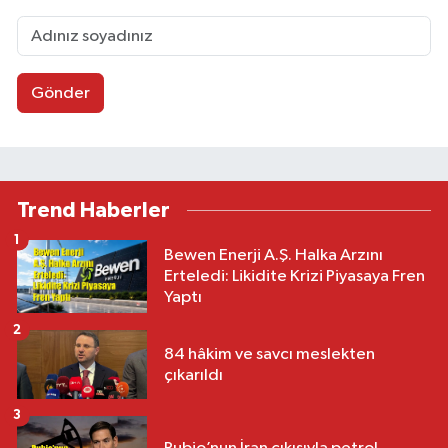
Gönder
Trend Haberler
1
Bewen Enerji A.Ş. Halka Arzını
Erteledi: Likidite Krizi Piyasaya Fren
Yaptı
2
84 hâkim ve savcı meslekten
çıkarıldı
3