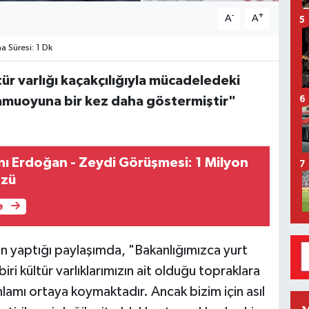
-
+
A
A
5
 Süresi: 1 Dk
ltür varlığı kaçakçılığıyla mücadeledeki
 kamuoyuna bir kez daha göstermiştir"
6
 Erdoğan - Zeydi Görüşmesi: 1 Milyon
7
özü
e
 yaptığı paylaşımda, "Bakanlığımızca yurt
iri kültür varlıklarımızın ait olduğu topraklara
lamı ortaya koymaktadır. Ancak bizim için asıl