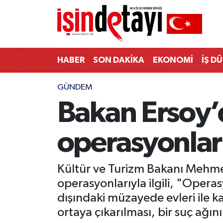
DÜNYA
Nöbetçi Eczaneler
HABER
SON DAKİKA
EKONOMİ
İŞ D
Eğitim
Hava Durumu
GÜNDEM
EKONOMİ
İstanbul Namaz Vakitleri
Bakan Ersoy’d
ENERJİ HABERİ
Trafik Durumu
operasyonlar
GAYRİMENKUL
Süper Lig Puan Durumu ve Fikstür
HABER
Tüm Manşetler
Kültür ve Turizm Bakanı Mehmet 
operasyonlarıyla ilgili, "Operas
LOJİSTİK
Son Dakika Haberleri
dışındaki müzayede evleri ile ka
ortaya çıkarılması, bir suç ağını
MAGAZİN
Haber Arşivi