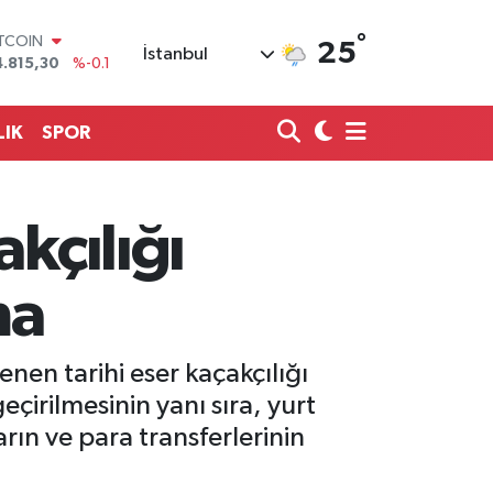
°
OLAR
25
İstanbul
7,7436
%0.18
URO
5,2510
%0.32
TERLİN
LIK
SPOR
4,4811
%0.38
RAM ALTIN
660.55
%0
İST100
kçılığı
3.779
%-14
ITCOIN
4.815,30
%-0.1
ma
nen tarihi eser kaçakçılığı
çirilmesinin yanı sıra, yurt
rın ve para transferlerinin