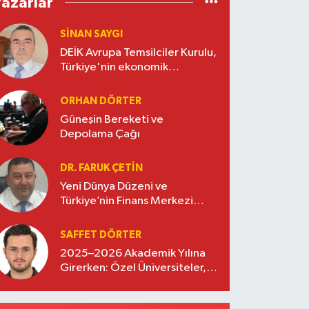
Yazarlar
SINAN SAYGI
DEİK Avrupa Temsilciler Kurulu,
Türkiye'nin ekonomik
diplomasisinde güçlü bir köprü
oluşturuyor
ORHAN DÖRTER
Güneşin Bereketi ve
Depolama Çağı
DR. FARUK ÇETİN
Yeni Dünya Düzeni ve
Türkiye’nin Finans Merkezi
Stratejisi
SAFFET DÖRTER
2025–2026 Akademik Yılına
Girerken: Özel Üniversiteler,
Kayıtlar ve Eğitimde Yeni
Beklentiler