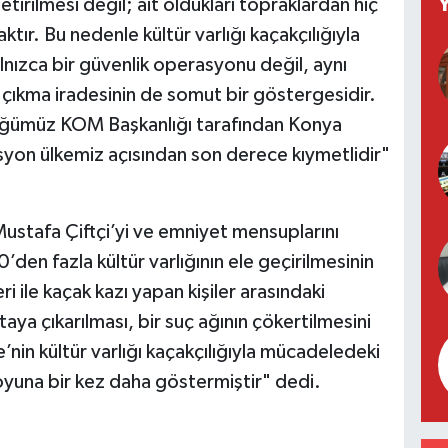
etirilmesi değil; ait oldukları topraklardan hiç
ır. Bu nedenle kültür varlığı kaçakçılığıyla
nızca bir güvenlik operasyonu değil, aynı
ıkma iradesinin de somut bir göstergesidir.
ğümüz KOM Başkanlığı tarafından Konya
asyon ülkemiz açısından son derece kıymetlidir"
 Mustafa Çiftçi’yi ve emniyet mensuplarını
en fazla kültür varlığının ele geçirilmesinin
i ile kaçak kazı yapan kişiler arasındaki
taya çıkarılması, bir suç ağının çökertilmesini
e’nin kültür varlığı kaçakçılığıyla mücadeledeki
uoyuna bir kez daha göstermiştir" dedi.