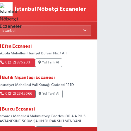
İstanbul Nöbetçi Eczaneler
Efsa Eczanesi
akuplu Mahallesi Hürriyet Bulvarı No:7 A 1
0 (212) 876 20 31
Yol Tarifi Al
Butik Nişantaşı Eczanesi
eşrutiyet Mahallesi Vali Konağı Caddesi 111D
0 (212) 234 56 66
Yol Tarifi Al
Burcu Eczanesi
arbaros Mahallesi Mahmutbey Caddesi 80 A A PLUS
ASTANESİNE 500M ŞAHİN DURAK SUITMEN YANI
0 (212) 552 25 29
Yol Tarifi Al