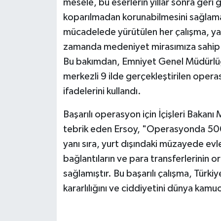
mesele, bu eserlerin yıllar sonra geri g
koparılmadan korunabilmesini sağlamakt
mücadelede yürütülen her çalışma, yal
zamanda medeniyet mirasımıza sahip ç
Bu bakımdan, Emniyet Genel Müdürlü
merkezli 9 ilde gerçekleştirilen oper
ifadelerini kullandı.
Başarılı operasyon için İçişleri Bakanı
tebrik eden Ersoy, "Operasyonda 500’d
yanı sıra, yurt dışındaki müzayede evler
bağlantıların ve para transferlerinin or
sağlamıştır. Bu başarılı çalışma, Türkiy
kararlılığını ve ciddiyetini dünya kam