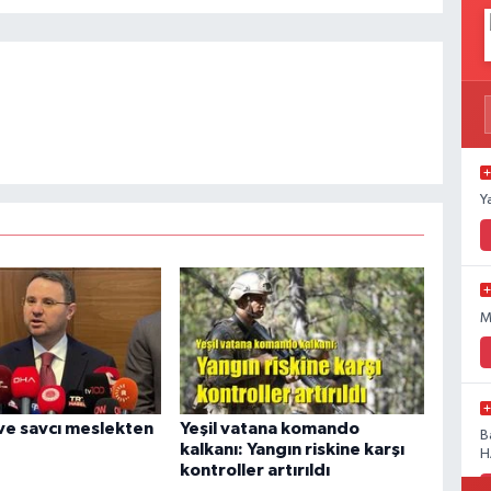
Y
M
ve savcı meslekten
Yeşil vatana komando
B
kalkanı: Yangın riskine karşı
H
kontroller artırıldı