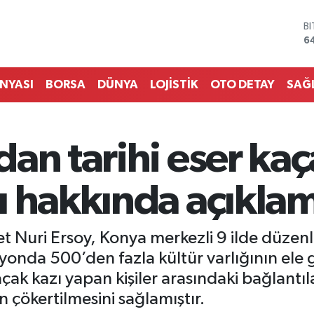
D
4
E
5
S
ÜNYASI
BORSA
DÜNYA
LOJİSTİK
OTO DETAY
SAĞ
6
G
6
B
an tarihi eser kaça
1
B
6
ı hakkında açıkla
Nuri Ersoy, Konya merkezli 9 ilde düzenle
yonda 500’den fazla kültür varlığının ele ge
çak kazı yapan kişiler arasındaki bağlantıla
n çökertilmesini sağlamıştır.