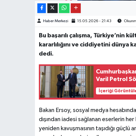
Haber Merkezi
15.05.2026 - 21:43
Okunma
Bu başarılı çalışma, Türkiye’nin kü
kararlılığını ve ciddiyetini dünya
dedi.
Cumhurbaşkanı
Varil Petrol S
İçeriği Görüntül
Bakan Ersoy, sosyal medya hesabından
dışından iadesi sağlanan eserlerin her b
yeniden kavuşmasının taşıdığı güçlü an