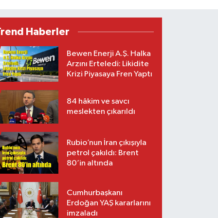
Trend Haberler
Bewen Enerji A.Ş. Halka
Arzını Erteledi: Likidite
Krizi Piyasaya Fren Yaptı
84 hâkim ve savcı
meslekten çıkarıldı
Rubio’nun İran çıkışıyla
petrol çakıldı: Brent
80’in altında
Cumhurbaşkanı
Erdoğan YAŞ kararlarını
imzaladı