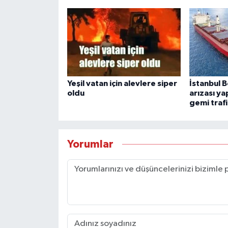
Yeşil vatan için alevlere siper
İstanbul 
oldu
arızası y
gemi traf
Yorumlar