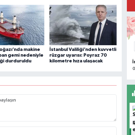
A
4
Boğazı’nda makine
İstanbul Valiliği’nden kuvvetli
apan gemi nedeniyle
rüzgar uyarısı: Poyraz 70
C
iği durduruldu
kilometre hıza ulaşacak
T
F
N
K