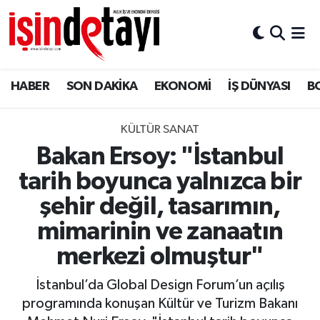
DÜNYA
Nöbetçi Eczaneler
HABER
SON DAKİKA
EKONOMİ
İŞ DÜNYASI
B
Eğitim
Hava Durumu
EKONOMİ
İstanbul Namaz Vakitleri
KÜLTÜR SANAT
Bakan Ersoy: "İstanbul
ENERJİ HABERİ
Trafik Durumu
tarih boyunca yalnızca bir
GAYRİMENKUL
Süper Lig Puan Durumu ve Fikstür
şehir değil, tasarımın,
mimarinin ve zanaatın
HABER
Tüm Manşetler
merkezi olmuştur"
LOJİSTİK
Son Dakika Haberleri
İstanbul’da Global Design Forum’un açılış
programında konuşan Kültür ve Turizm Bakanı
MAGAZİN
Haber Arşivi