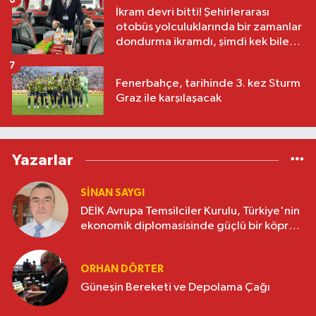
İkram devri bitti! Şehirlerarası
otobüs yolculuklarında bir zamanlar
dondurma ikramdı, şimdi kek bile
yok
7
Fenerbahçe, tarihinde 3. kez Sturm
Graz ile karşılaşacak
Yazarlar
SINAN SAYGI
DEİK Avrupa Temsilciler Kurulu, Türkiye'nin
ekonomik diplomasisinde güçlü bir köprü
oluşturuyor
ORHAN DÖRTER
Güneşin Bereketi ve Depolama Çağı