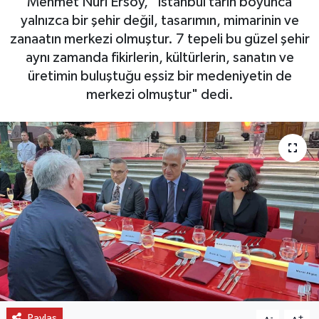
Mehmet Nuri Ersoy, "İstanbul tarih boyunca
yalnızca bir şehir değil, tasarımın, mimarinin ve
OTO DETAY
zanaatın merkezi olmuştur. 7 tepeli bu güzel şehir
aynı zamanda fikirlerin, kültürlerin, sanatın ve
SAĞLIK
üretimin buluştuğu eşsiz bir medeniyetin de
merkezi olmuştur" dedi.
SON DAKİKA
SPOR
FİNANS
Paylaş
-
+