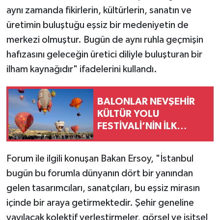
aynı zamanda fikirlerin, kültürlerin, sanatın ve
üretimin buluştuğu eşsiz bir medeniyetin de
merkezi olmuştur. Bugün de aynı ruhla geçmişin
hafızasını geleceğin üretici diliyle buluşturan bir
ilham kaynağıdır" ifadelerini kullandı.
BALONLAR NEVŞEHİR
KÜLTÜR YOLU
FESTİVALİ’NİN İLK
GÜNÜNDE GÖKYÜZÜNÜ
ŞÖLENE ÇEVİRDİ
Forum ile ilgili konuşan Bakan Ersoy, "İstanbul
bugün bu forumla dünyanın dört bir yanından
gelen tasarımcıları, sanatçıları, bu eşsiz mirasın
içinde bir araya getirmektedir. Şehir geneline
yayılacak kolektif yerleştirmeler, görsel ve işitsel