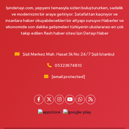
İşindetayi.com, yepyeni temasıyla sizleri buluştururken, sadelik
0 (212) 590 90 09
Yol Tarifi Al
ve modernizmi bir araya getiriyor. Şatafattan kaçınıyor ve
insanlara haber okuyabilecekleri bir altyapı sunuyor.Haberler ve
Naciye Eczanesi
ekonomide son dakika gelişmeleri türkiyenin uluslararası en çok
Esentepe Mahallesi 2388. Sokak 8 A 38 NOLU ASM YANI - ESENTEPE
takip edilen flash haber sitesi İşin Detayı Haber
MERKEZ CAMİNİN ORDAKİ GÜVEN KASABIN KARŞI SOKAĞINDA
0 (552) 156 57 58
Yol Tarifi Al
Şişli Merkez Mah. Hasat Sk No:24/7 Şişli İstanbul
Tozkoparan Eczanesi
05323674810
Mehmet Nesih Özmen Mahallesi Zeki Sokak No:28 A MEVLANA FIRININ
YAN DÜKKANI
[email protected]
0 (212) 481 73 25
Yol Tarifi Al
Burak Eczanesi
Cevizlik Mahallesi Kırmızı Şebboy Sokak 15 A UZMANLAR TIP MERKEZİ
YANI DERSHANELER SOKAĞI İSTANBUL CADDESİ AÇIK OTOPARKIN
SOKAĞI
0 (212) 583 28 03
Yol Tarifi Al