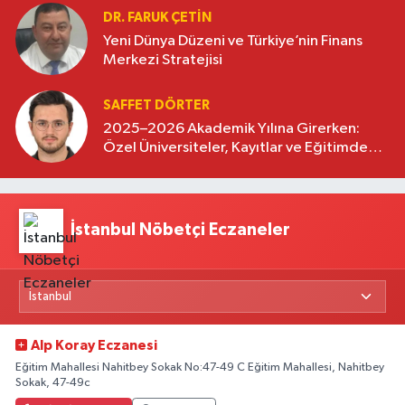
DR. FARUK ÇETİN
Yeni Dünya Düzeni ve Türkiye’nin Finans
Merkezi Stratejisi
SAFFET DÖRTER
2025–2026 Akademik Yılına Girerken:
Özel Üniversiteler, Kayıtlar ve Eğitimde
Yeni Beklentiler
İstanbul Nöbetçi Eczaneler
Alp Koray Eczanesi
Eğitim Mahallesi Nahitbey Sokak No:47-49 C Eğitim Mahallesi, Nahitbey
Sokak, 47-49c