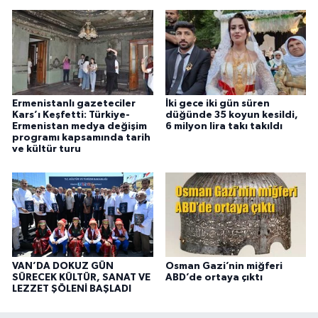
Ermenistanlı gazeteciler
İki gece iki gün süren
Kars’ı Keşfetti: Türkiye-
düğünde 35 koyun kesildi,
Ermenistan medya değişim
6 milyon lira takı takıldı
programı kapsamında tarih
ve kültür turu
VAN’DA DOKUZ GÜN
Osman Gazi’nin miğferi
SÜRECEK KÜLTÜR, SANAT VE
ABD’de ortaya çıktı
LEZZET ŞÖLENİ BAŞLADI