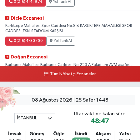
0 (216) 414 19 74
Yol Tarifi Al
Dicle Eczanesi
Karlıktepe Mahallesi Spor Caddesi No:8 B KARLIKTEPE MAHALLESİ SPOR
CADDESİ,ESKİ STADYUM KARŞISI
0 (216) 473 37 80
Yol Tarifi Al
Doğan Eczanesi
Barbaros Mahallesi Barbaros Caddesi No:223 A Paladium AVM aşağısı,
Mersinli Ciğerci Apo ve 32. Noter arası
Tüm Nöbetçi Eczaneler
0 (216) 315 64 48
Yol Tarifi Al
Mali Eczanesi
08 Ağustos 2026 | 25 Safer 1448
Merkez Mahallesi Tüloğlu Sokak No:4 A REŞİTPAŞACADDESİ QNB BANK
SOKAĞI REŞİTPAŞA DENİZKÖŞKLER SAĞLIK OCAĞI KARŞISI
İftar vaktine kalan süre
İSTANBUL
0 (532) 711 72 17
Yol Tarifi Al
48:46
İmsak
Güneş
Öğle
İkindi
Akşam
Yatsı
Boğaziçi Eczanesi