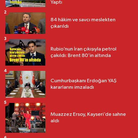
Yaptı
2
84 hâkim ve savcı meslekten
çıkarıldı
3
Rubio’nun İran çıkışıyla petrol
çakıldı: Brent 80’in altında
4
Cumhurbaşkanı Erdoğan YAŞ
kararlarını imzaladı
5
Muazzez Ersoy, Kayseri’de sahne
aldı
6