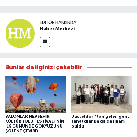
EDITÖR HAKKINDA
Haber Merkezi
Bunlar da ilginizi çekebilir
BALONLAR NEVŞEHİR
Düsseldorf’tan gelen genç
KÜLTÜR YOLU FESTİVALİ’NİN
sanatçılar Baksı’da ilham
İLK GÜNÜNDE GÖKYÜZÜNÜ
buldu
ŞÖLENE ÇEVİRDİ