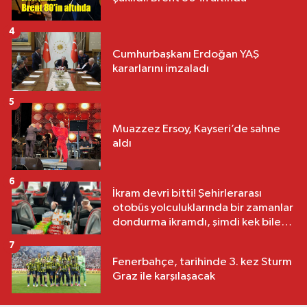
4
Cumhurbaşkanı Erdoğan YAŞ
kararlarını imzaladı
5
Muazzez Ersoy, Kayseri’de sahne
aldı
6
İkram devri bitti! Şehirlerarası
otobüs yolculuklarında bir zamanlar
dondurma ikramdı, şimdi kek bile
yok
7
Fenerbahçe, tarihinde 3. kez Sturm
Graz ile karşılaşacak