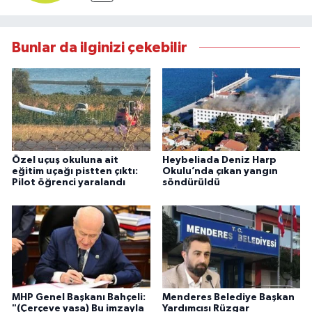
Bunlar da ilginizi çekebilir
Özel uçuş okuluna ait
Heybeliada Deniz Harp
eğitim uçağı pistten çıktı:
Okulu’nda çıkan yangın
Pilot öğrenci yaralandı
söndürüldü
MHP Genel Başkanı Bahçeli:
Menderes Belediye Başkan
"(Çerçeve yasa) Bu imzayla
Yardımcısı Rüzgar