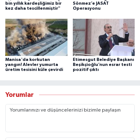
bin yıllık kardeşliğimiz bir
Sönmez’e JASAT
kez daha tescillenmiştir"
Operasyonu
Manisa'da korkutan
Etimesgut Belediye Başkanı
yangın! Alevler yumurta
Beşikçioğlu’nun esrar testi
üretim tesisini küle çevirdi
pozitif çıktı
Yorumlar