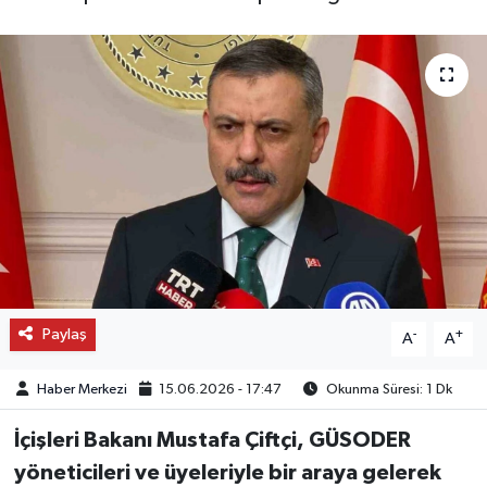
OTO DETAY
SAĞLIK
SON DAKİKA
SPOR
FİNANS
Paylaş
-
+
A
A
Haber Merkezi
15.06.2026 - 17:47
Okunma Süresi: 1 Dk
İçişleri Bakanı Mustafa Çiftçi, GÜSODER
yöneticileri ve üyeleriyle bir araya gelerek