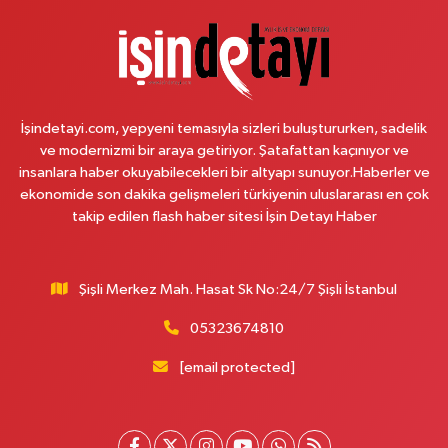
Cansu Eczanesi
Tevfik Bey Mahallesi Mektep Sokak 1 B Armoni Park AVM yanı - Merkez
Caddesi durağı karşısı
0 (544) 112 54 34
Yol Tarifi Al
İşindetayi.com, yepyeni temasıyla sizleri buluştururken, sadelik
Saygın Eczanesi
ve modernizmi bir araya getiriyor. Şatafattan kaçınıyor ve
Örnek Mahallesi Hasan Çelebi Sokak 12 A EZGİ AVM ÜST SOKAĞI
insanlara haber okuyabilecekleri bir altyapı sunuyor.Haberler ve
ÖRNEK MH. MERKEZ CAMİ ALT SOKAĞI
ekonomide son dakika gelişmeleri türkiyenin uluslararası en çok
0 (216) 472 32 92
Yol Tarifi Al
takip edilen flash haber sitesi İşin Detayı Haber
Sağlık Eczanesi
Battalgazi Mahallesi Hamzalar Sokak No:4 8B SULTANBEYLİ DEVLET
Şişli Merkez Mah. Hasat Sk No:24/7 Şişli İstanbul
HASTANESİ KARŞISI
05323674810
0 (541) 398 36 47
Yol Tarifi Al
[email protected]
Kız Kulesi Eczanesi
Sultantepe Mahallesi Selmanı Pak Caddesi No:15 A
0 (216) 494 11 11
Yol Tarifi Al