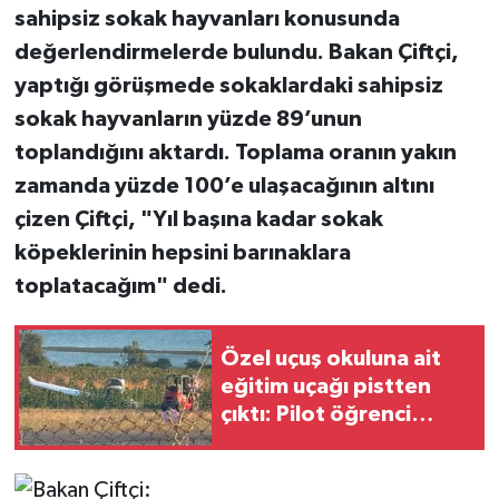
sahipsiz sokak hayvanları konusunda
değerlendirmelerde bulundu. Bakan Çiftçi,
yaptığı görüşmede sokaklardaki sahipsiz
sokak hayvanların yüzde 89’unun
toplandığını aktardı. Toplama oranın yakın
zamanda yüzde 100’e ulaşacağının altını
çizen Çiftçi, "Yıl başına kadar sokak
köpeklerinin hepsini barınaklara
toplatacağım" dedi.
Özel uçuş okuluna ait
eğitim uçağı pistten
çıktı: Pilot öğrenci
yaralandı