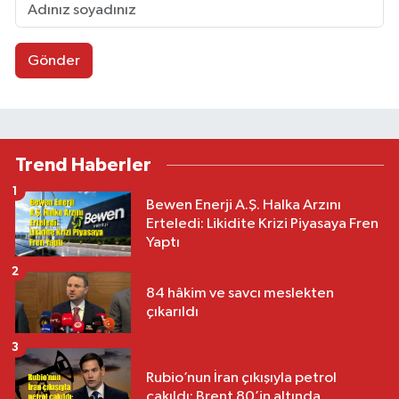
Gönder
Trend Haberler
1
Bewen Enerji A.Ş. Halka Arzını
Erteledi: Likidite Krizi Piyasaya Fren
Yaptı
2
84 hâkim ve savcı meslekten
çıkarıldı
3
Rubio’nun İran çıkışıyla petrol
çakıldı: Brent 80’in altında