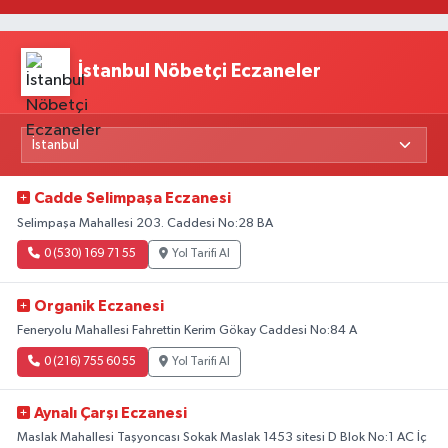
Yeni Beklentiler
İstanbul Nöbetçi Eczaneler
Cadde Selimpaşa Eczanesi
Selimpaşa Mahallesi 203. Caddesi No:28 BA
0 (530) 169 71 55
Yol Tarifi Al
Organik Eczanesi
Feneryolu Mahallesi Fahrettin Kerim Gökay Caddesi No:84 A
0 (216) 755 60 55
Yol Tarifi Al
Aynalı Çarşı Eczanesi
Maslak Mahallesi Taşyoncası Sokak Maslak 1453 sitesi D Blok No:1 AC İç