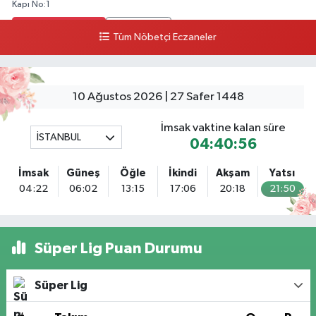
Kapı No:1
0 (212) 803 90 90
Yol Tarifi Al
Tüm Nöbetçi Eczaneler
Osman Eczanesi
Osmanağa Mahallesi Kuşdili Caddesi No:55 A
10 Ağustos 2026 | 27 Safer 1448
0 (216) 784 30 99
Yol Tarifi Al
İmsak vaktine kalan süre
İSTANBUL
Ekinoba Eczanesi
04:40:56
Ekinoba Mahallesi Hürriyet Caddesi No:64 3B Ekinoba File Market Yanı
İmsak
Güneş
Öğle
İkindi
Akşam
Yatsı
0 (212) 823 05 30
Yol Tarifi Al
04:22
06:02
13:15
17:06
20:18
21:50
Ezgi Eczanesi
Petroliş Mahallesi Üsküdar Caddesi 53 C VENİ VİDİ GÖZ HASTANESİ
KARŞISI
Süper Lig Puan Durumu
0 (216) 755 85 88
Yol Tarifi Al
Süper Lig
Bayraktar Eczanesi