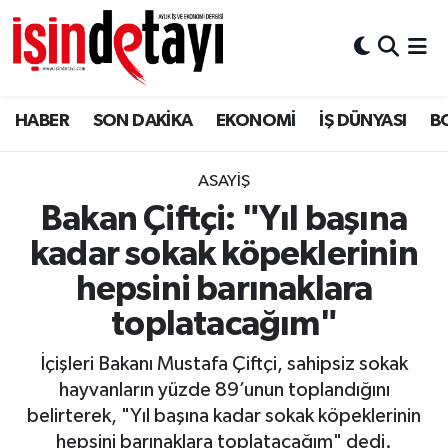
DÜNYA
Nöbetçi Eczaneler
HABER
SON DAKİKA
EKONOMİ
İŞ DÜNYASI
B
Eğitim
Hava Durumu
EKONOMİ
İstanbul Namaz Vakitleri
ASAYİŞ
Bakan Çiftçi: "Yıl başına
ENERJİ HABERİ
Trafik Durumu
kadar sokak köpeklerinin
GAYRİMENKUL
Süper Lig Puan Durumu ve Fikstür
hepsini barınaklara
toplatacağım"
HABER
Tüm Manşetler
İçişleri Bakanı Mustafa Çiftçi, sahipsiz sokak
LOJİSTİK
Son Dakika Haberleri
hayvanların yüzde 89’unun toplandığını
belirterek, "Yıl başına kadar sokak köpeklerinin
MAGAZİN
Haber Arşivi
hepsini barınaklara toplatacağım" dedi.