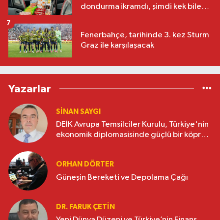
dondurma ikramdı, şimdi kek bile
yok
7
Fenerbahçe, tarihinde 3. kez Sturm
Graz ile karşılaşacak
Yazarlar
SINAN SAYGI
DEİK Avrupa Temsilciler Kurulu, Türkiye'nin
ekonomik diplomasisinde güçlü bir köprü
oluşturuyor
ORHAN DÖRTER
Güneşin Bereketi ve Depolama Çağı
DR. FARUK ÇETİN
Yeni Dünya Düzeni ve Türkiye’nin Finans