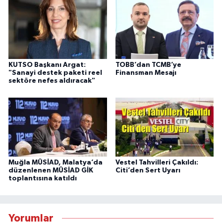
KUTSO Başkanı Argat:
TOBB’dan TCMB’ye
"Sanayi destek paketi reel
Finansman Mesajı
sektöre nefes aldıracak"
Muğla MÜSİAD, Malatya’da
Vestel Tahvilleri Çakıldı:
düzenlenen MÜSİAD GİK
Citi’den Sert Uyarı
toplantısına katıldı
Yorumlar