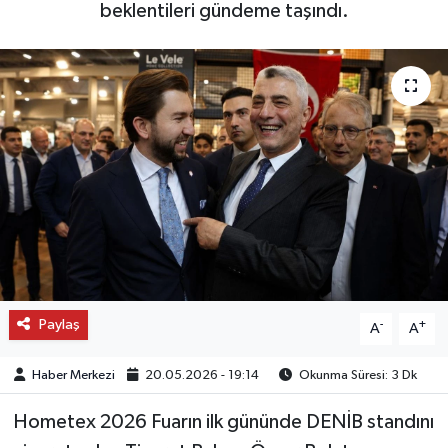
beklentileri gündeme taşındı.
OTO DETAY
SAĞLIK
SON DAKİKA
SPOR
FİNANS
Paylaş
-
+
A
A
Haber Merkezi
20.05.2026 - 19:14
Okunma Süresi: 3 Dk
Hometex 2026 Fuarın ilk gününde DENİB standını