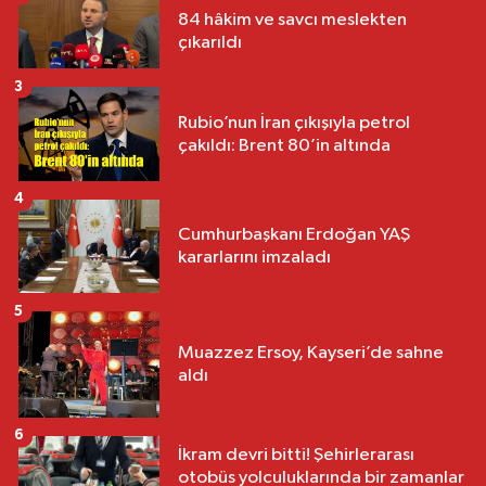
84 hâkim ve savcı meslekten
çıkarıldı
3
Rubio’nun İran çıkışıyla petrol
çakıldı: Brent 80’in altında
4
Cumhurbaşkanı Erdoğan YAŞ
kararlarını imzaladı
5
Muazzez Ersoy, Kayseri’de sahne
aldı
6
İkram devri bitti! Şehirlerarası
otobüs yolculuklarında bir zamanlar