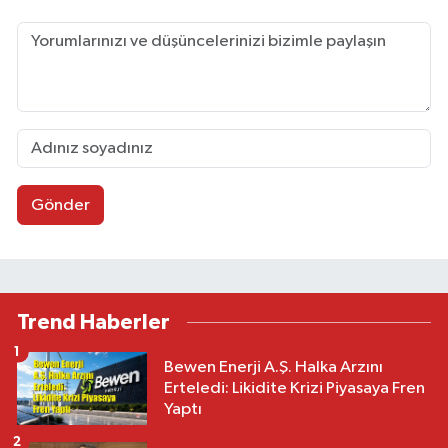
Gönder
Trend Haberler
1
Bewen Enerji A.Ş. Halka Arzını
Erteledi: Likidite Krizi Piyasaya Fren
Yaptı
2