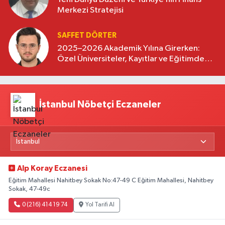
Merkezi Stratejisi
SAFFET DÖRTER
2025–2026 Akademik Yılına Girerken:
Özel Üniversiteler, Kayıtlar ve Eğitimde
Yeni Beklentiler
İstanbul Nöbetçi Eczaneler
Alp Koray Eczanesi
Eğitim Mahallesi Nahitbey Sokak No:47-49 C Eğitim Mahallesi, Nahitbey
Sokak, 47-49c
0 (216) 414 19 74
Yol Tarifi Al