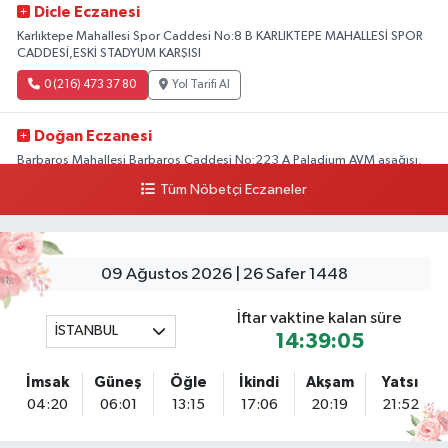
Dicle Eczanesi
Karlıktepe Mahallesi Spor Caddesi No:8 B KARLIKTEPE MAHALLESİ SPOR
CADDESİ,ESKİ STADYUM KARŞISI
0 (216) 473 37 80
Yol Tarifi Al
Doğan Eczanesi
Barbaros Mahallesi Barbaros Caddesi No:223 A Paladium AVM aşağısı,
Mersinli Ciğerci Apo ve 32. Noter arası
Tüm Nöbetçi Eczaneler
0 (216) 315 64 48
Yol Tarifi Al
Mali Eczanesi
09 Ağustos 2026 | 26 Safer 1448
Merkez Mahallesi Tüloğlu Sokak No:4 A REŞİTPAŞACADDESİ QNB BANK
SOKAĞI REŞİTPAŞA DENİZKÖŞKLER SAĞLIK OCAĞI KARŞISI
İftar vaktine kalan süre
İSTANBUL
0 (532) 711 72 17
Yol Tarifi Al
14:39:04
İmsak
Güneş
Öğle
İkindi
Akşam
Yatsı
Boğaziçi Eczanesi
04:20
06:01
13:15
17:06
20:19
21:52
Mimar Sinan Mahallesi Dr. Fahri Atabey Caddesi No:19 A Üsküdar
Hükümet Konağı'nın yanı.