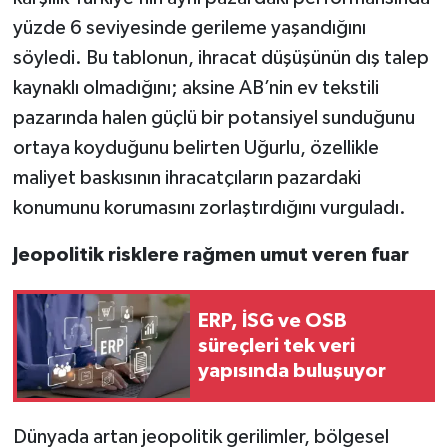
yüzde 6 seviyesinde gerileme yaşandığını
söyledi. Bu tablonun, ihracat düşüşünün dış talep
kaynaklı olmadığını; aksine AB’nin ev tekstili
pazarında halen güçlü bir potansiyel sunduğunu
ortaya koyduğunu belirten Uğurlu, özellikle
maliyet baskısının ihracatçıların pazardaki
konumunu korumasını zorlaştırdığını vurguladı.
Jeopolitik risklere rağmen umut veren fuar
ERP, İSG ve OSB
süreçleri tek veri
yapısında buluşuyor
Dünyada artan jeopolitik gerilimler, bölgesel