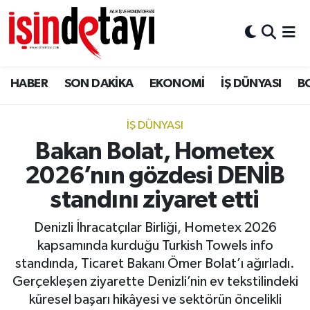
DÜNYA
Nöbetçi Eczaneler
HABER
SON DAKİKA
EKONOMİ
İŞ DÜNYASI
B
Eğitim
Hava Durumu
EKONOMİ
İstanbul Namaz Vakitleri
İŞ DÜNYASI
Bakan Bolat, Hometex
ENERJİ HABERİ
Trafik Durumu
2026’nın gözdesi DENİB
GAYRİMENKUL
Süper Lig Puan Durumu ve Fikstür
standını ziyaret etti
Denizli İhracatçılar Birliği, Hometex 2026
HABER
Tüm Manşetler
kapsamında kurduğu Turkish Towels info
standında, Ticaret Bakanı Ömer Bolat’ı ağırladı.
LOJİSTİK
Son Dakika Haberleri
Gerçekleşen ziyarette Denizli’nin ev tekstilindeki
küresel başarı hikâyesi ve sektörün öncelikli
MAGAZİN
Haber Arşivi