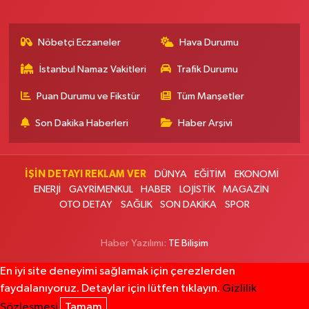
0 (212) 583 28 03
Yol Tarifi Al
Nöbetçi Eczaneler
Hava Durumu
Nida Eczanesi
İsmetpaşa Mahallesi 83. Sokak 52 B Piri Reis Sağlık Ocağı yanı, KAPALI
İstanbul Namaz Vakitleri
Trafik Durumu
PAZAR PAZARI YANI
0 (212) 924 49 68
Yol Tarifi Al
Puan Durumu ve Fikstür
Tüm Manşetler
Son Dakika Haberleri
Haber Arşivi
Lotus Eczanesi
İnönü Mahallesi Halkalı Caddesi 206E AVRUPA KONUTLARI ATAKENT 4
SİTESİ ALTI
İŞİN DETAYI REKLAM VER
DÜNYA
EĞİTİM
EKONOMİ
0 (212) 999 94 72
Yol Tarifi Al
ENERJİ
GAYRİMENKUL
HABER
LOJİSTİK
MAGAZİN
OTO DETAY
SAĞLIK
SON DAKİKA
SPOR
Erbay Eczanesi
Göktürk Merkez Mahallesi Hacı Ahmet Caddesi 1 B
Haber Yazılımı:
TE Bilişim
0 (212) 322 35 00
Yol Tarifi Al
En iyi site deneyimi sağlamak için çerezlerden
faydalanıyoruz. Detaylar için lütfen tıklayın.
Gizlilik
Ali Emre Eczanesi
Atatürk Mahallesi Atatürk Caddesi 201B Vatan Bilgisayar'dan
Sözleşmesi
Tamam