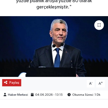
yüzde puanlık artışla yüzde 80 olarak
gerçekleşmiştir."
OTO DETAY
SAĞLIK
SON DAKİKA
SPOR
FİNANS
Paylaş
-
+
A
A
Haber Merkezi
04.06.2026 - 13:15
Okunma Süresi: 1 Dk