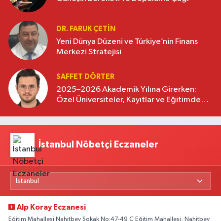
DR. FARUK ÇETİN
Yeni Dünya Düzeni ve Türkiye’nin Finans
Merkezi Stratejisi
SAFFET DÖRTER
2025–2026 Akademik Yılına Girerken:
Özel Üniversiteler, Kayıtlar ve Eğitimde
Yeni Beklentiler
İstanbul Nöbetçi Eczaneler
Alp Koray Eczanesi
Eğitim Mahallesi Nahitbey Sokak No:47-49 C Eğitim Mahallesi, Nahitbey