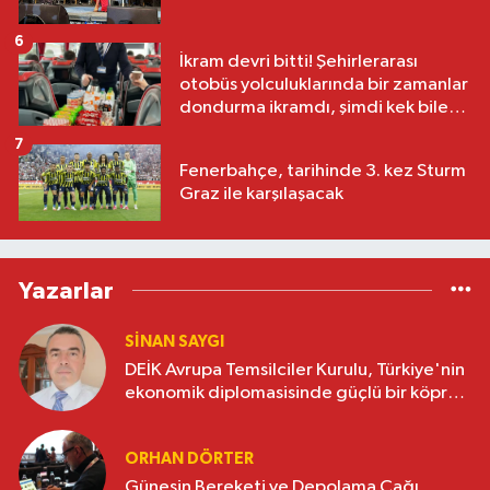
6
İkram devri bitti! Şehirlerarası
otobüs yolculuklarında bir zamanlar
dondurma ikramdı, şimdi kek bile
yok
7
Fenerbahçe, tarihinde 3. kez Sturm
Graz ile karşılaşacak
Yazarlar
SINAN SAYGI
DEİK Avrupa Temsilciler Kurulu, Türkiye'nin
ekonomik diplomasisinde güçlü bir köprü
oluşturuyor
ORHAN DÖRTER
Güneşin Bereketi ve Depolama Çağı