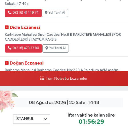
Sokak, 47-49c
0 (216) 414 19 74
Yol Tarifi Al
Dicle Eczanesi
Karlıktepe Mahallesi Spor Caddesi No:8 B KARLIKTEPE MAHALLESİ SPOR
CADDESİ,ESKİ STADYUM KARŞISI
0 (216) 473 37 80
Yol Tarifi Al
Doğan Eczanesi
Barbaros Mahallesi Barbaros Caddesi No:223 A Paladium AVM aşağısı,
Mersinli Ciğerci Apo ve 32. Noter arası
Tüm Nöbetçi Eczaneler
0 (216) 315 64 48
Yol Tarifi Al
Mali Eczanesi
08 Ağustos 2026 | 25 Safer 1448
Merkez Mahallesi Tüloğlu Sokak No:4 A REŞİTPAŞACADDESİ QNB BANK
SOKAĞI REŞİTPAŞA DENİZKÖŞKLER SAĞLIK OCAĞI KARŞISI
İftar vaktine kalan süre
İSTANBUL
0 (532) 711 72 17
Yol Tarifi Al
01:56:29