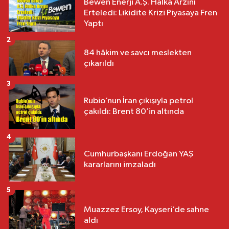
Bewen Enerji A.Ş. Halka Arzını
Erteledi: Likidite Krizi Piyasaya Fren
Yaptı
2
84 hâkim ve savcı meslekten
çıkarıldı
3
Rubio’nun İran çıkışıyla petrol
çakıldı: Brent 80’in altında
4
Cumhurbaşkanı Erdoğan YAŞ
kararlarını imzaladı
5
Muazzez Ersoy, Kayseri’de sahne
aldı