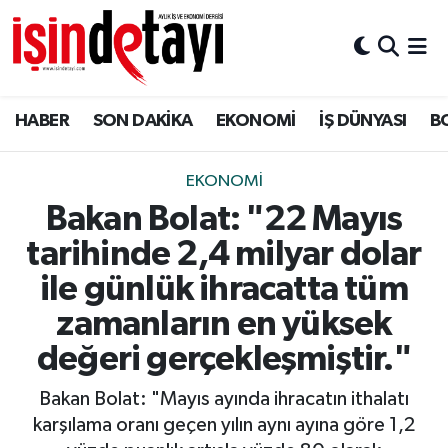
DÜNYA
Nöbetçi Eczaneler
HABER
SON DAKİKA
EKONOMİ
İŞ DÜNYASI
B
Eğitim
Hava Durumu
EKONOMİ
İstanbul Namaz Vakitleri
EKONOMİ
Bakan Bolat: "22 Mayıs
ENERJİ HABERİ
Trafik Durumu
tarihinde 2,4 milyar dolar
GAYRİMENKUL
Süper Lig Puan Durumu ve Fikstür
ile günlük ihracatta tüm
zamanların en yüksek
HABER
Tüm Manşetler
değeri gerçekleşmiştir."
LOJİSTİK
Son Dakika Haberleri
Bakan Bolat: "Mayıs ayında ihracatın ithalatı
karşılama oranı geçen yılın aynı ayına göre 1,2
MAGAZİN
Haber Arşivi