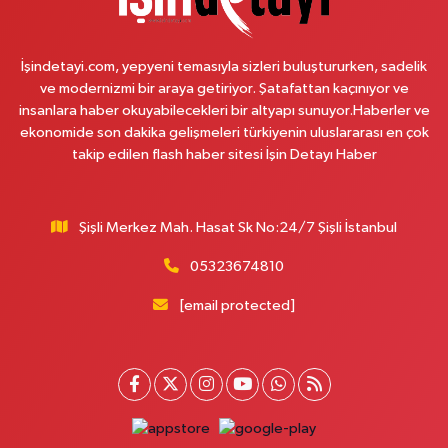
Çemberlitaş Eczanesi
Binbirdirek Mahallesi Peykane Caddesi 25 A
İşindetayi.com, yepyeni temasıyla sizleri buluştururken, sadelik
0 (212) 590 90 09
Yol Tarifi Al
ve modernizmi bir araya getiriyor. Şatafattan kaçınıyor ve
insanlara haber okuyabilecekleri bir altyapı sunuyor.Haberler ve
Naciye Eczanesi
ekonomide son dakika gelişmeleri türkiyenin uluslararası en çok
Esentepe Mahallesi 2388. Sokak 8 A 38 NOLU ASM YANI - ESENTEPE
takip edilen flash haber sitesi İşin Detayı Haber
MERKEZ CAMİNİN ORDAKİ GÜVEN KASABIN KARŞI SOKAĞINDA
0 (552) 156 57 58
Yol Tarifi Al
Şişli Merkez Mah. Hasat Sk No:24/7 Şişli İstanbul
Tozkoparan Eczanesi
05323674810
Mehmet Nesih Özmen Mahallesi Zeki Sokak No:28 A MEVLANA FIRININ
YAN DÜKKANI
[email protected]
0 (212) 481 73 25
Yol Tarifi Al
Burak Eczanesi
Cevizlik Mahallesi Kırmızı Şebboy Sokak 15 A UZMANLAR TIP MERKEZİ
YANI DERSHANELER SOKAĞI İSTANBUL CADDESİ AÇIK OTOPARKIN
SOKAĞI