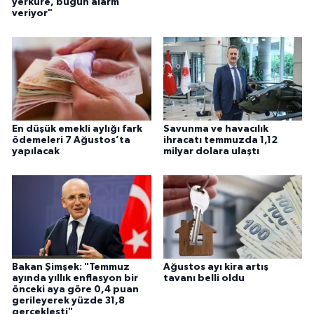
yerküre, bugün alarm
veriyor"
En düşük emekli aylığı fark
Savunma ve havacılık
ödemeleri 7 Ağustos’ta
ihracatı temmuzda 1,12
yapılacak
milyar dolara ulaştı
Bakan Şimşek: "Temmuz
Ağustos ayı kira artış
ayında yıllık enflasyon bir
tavanı belli oldu
önceki aya göre 0,4 puan
gerileyerek yüzde 31,8
gerçekleşti"