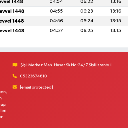
evvel 1448
04:54
06:22
13:16
levvel 1448
04:55
06:23
13:16
levvel 1448
04:56
06:24
13:15
levvel 1448
04:57
06:25
13:15
Şişli Merkez Mah. Hasat Sk No:24/7 Şişli İstanbul
05323674810
[email protected]
ken,
n
yapı
leri
er