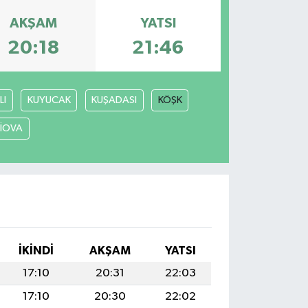
AKŞAM
YATSI
20:18
21:46
LI
KUYUCAK
KUŞADASI
KÖŞK
LİOVA
İKINDI
AKŞAM
YATSI
17:10
20:31
22:03
17:10
20:30
22:02