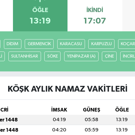
ÖĞLE
İKINDI
13:19
17:07
DİDİM
GERMENCİK
KARACASU
KARPUZLU
KOÇAR
İ
SULTANHİSAR
SÖKE
YENİPAZAR (A)
ÇİNE
İNCİR
KÖŞK AYLIK NAMAZ VAKITLERI
İCRİ
İMSAK
GÜNEŞ
ÖĞLE
fer 1448
04:19
05:58
13:19
fer 1448
04:20
05:59
13:19