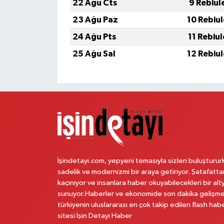
22 Ağu Cts
9 Rebiul
23 Ağu Paz
10 Rebiu
24 Ağu Pts
11 Rebiu
25 Ağu Sal
12 Rebiu
İşindetayi.com, yepyeni temasıyla sizleri buluşturur
sadelik ve modernizmi bir araya getiriyor. Şatafatta
kaçınıyor ve insanlara haber okuyabilecekleri bir alt
sunuyor.Haberler ve ekonomide son dakika gelişme
türkiyenin uluslararası en çok takip edilen flash hab
sitesi İşin Detayı Haber