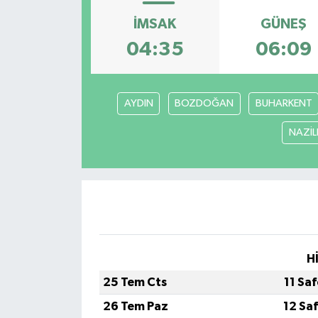
İMSAK
GÜNEŞ
OTO DETAY
04:35
06:09
SAĞLIK
SON DAKİKA
AYDIN
BOZDOĞAN
BUHARKENT
NAZİLL
SPOR
FİNANS
H
25 Tem Cts
11 Sa
26 Tem Paz
12 Sa