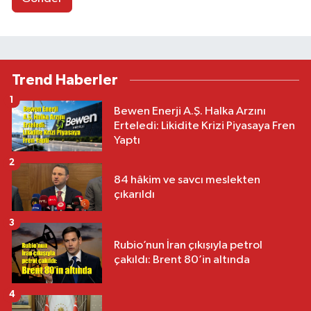
Trend Haberler
1
Bewen Enerji A.Ş. Halka Arzını
Erteledi: Likidite Krizi Piyasaya Fren
Yaptı
2
84 hâkim ve savcı meslekten
çıkarıldı
3
Rubio’nun İran çıkışıyla petrol
çakıldı: Brent 80’in altında
4