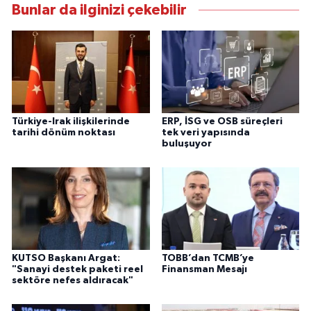
Bunlar da ilginizi çekebilir
Türkiye-Irak ilişkilerinde
ERP, İSG ve OSB süreçleri
tarihi dönüm noktası
tek veri yapısında
buluşuyor
KUTSO Başkanı Argat:
TOBB’dan TCMB’ye
"Sanayi destek paketi reel
Finansman Mesajı
sektöre nefes aldıracak"