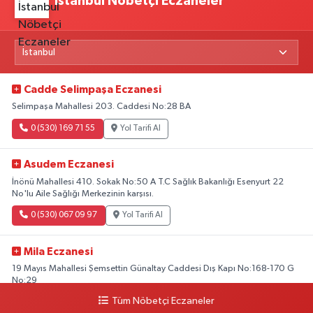
İstanbul Nöbetçi Eczaneler
Cadde Selimpaşa Eczanesi
Selimpaşa Mahallesi 203. Caddesi No:28 BA
0 (530) 169 71 55
Yol Tarifi Al
Asudem Eczanesi
İnönü Mahallesi 410. Sokak No:50 A T.C Sağlık Bakanlığı Esenyurt 22
No'lu Aile Sağlığı Merkezinin karşısı.
0 (530) 067 09 97
Yol Tarifi Al
Mila Eczanesi
19 Mayıs Mahallesi Şemsettin Günaltay Caddesi Dış Kapı No:168-170 G
No:29
Tüm Nöbetçi Eczaneler
0 (216) 514 23 73
Yol Tarifi Al