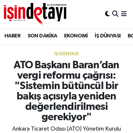
DÜNYA
Nöbetçi Eczaneler
HABER
SON DAKİKA
EKONOMİ
İŞ DÜNYASI
B
Eğitim
Hava Durumu
EKONOMİ
İstanbul Namaz Vakitleri
İŞ DÜNYASI
ATO Başkanı Baran’dan
ENERJİ HABERİ
Trafik Durumu
vergi reformu çağrısı:
GAYRİMENKUL
Süper Lig Puan Durumu ve Fikstür
"Sistemin bütüncül bir
bakış açısıyla yeniden
HABER
Tüm Manşetler
değerlendirilmesi
LOJİSTİK
Son Dakika Haberleri
gerekiyor"
Ankara Ticaret Odası (ATO) Yönetim Kurulu
MAGAZİN
Haber Arşivi