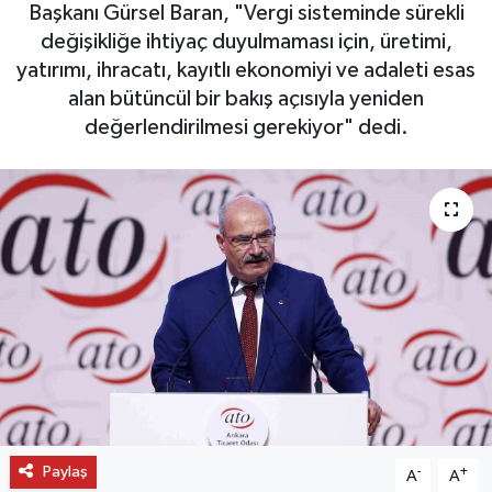
Başkanı Gürsel Baran, "Vergi sisteminde sürekli
OTO DETAY
değişikliğe ihtiyaç duyulmaması için, üretimi,
yatırımı, ihracatı, kayıtlı ekonomiyi ve adaleti esas
SAĞLIK
alan bütüncül bir bakış açısıyla yeniden
değerlendirilmesi gerekiyor" dedi.
SON DAKİKA
SPOR
FİNANS
Paylaş
-
+
A
A