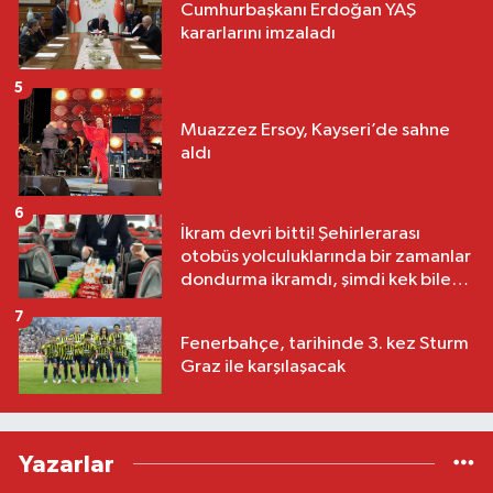
Cumhurbaşkanı Erdoğan YAŞ
kararlarını imzaladı
5
Muazzez Ersoy, Kayseri’de sahne
aldı
6
İkram devri bitti! Şehirlerarası
otobüs yolculuklarında bir zamanlar
dondurma ikramdı, şimdi kek bile
yok
7
Fenerbahçe, tarihinde 3. kez Sturm
Graz ile karşılaşacak
Yazarlar