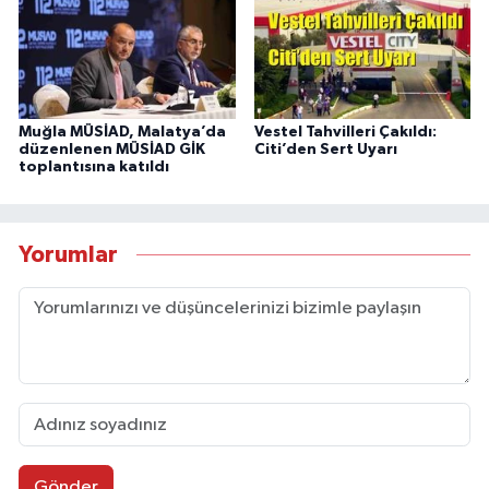
Muğla MÜSİAD, Malatya’da
Vestel Tahvilleri Çakıldı:
düzenlenen MÜSİAD GİK
Citi’den Sert Uyarı
toplantısına katıldı
Yorumlar
Gönder