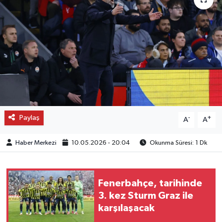
OTO DETAY
SAĞLIK
SON DAKİKA
SPOR
Paylaş
FİNANS
-
+
A
A
Haber Merkezi
10.05.2026 - 20:04
Okunma Süresi: 1 Dk
Fenerbahçe, tarihinde
3. kez Sturm Graz ile
karşılaşacak