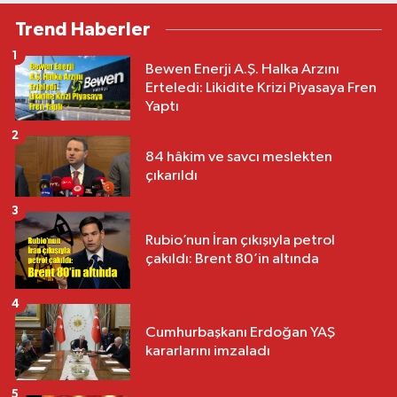
Trend Haberler
1
Bewen Enerji A.Ş. Halka Arzını
Erteledi: Likidite Krizi Piyasaya Fren
Yaptı
2
84 hâkim ve savcı meslekten
çıkarıldı
3
Rubio’nun İran çıkışıyla petrol
çakıldı: Brent 80’in altında
4
Cumhurbaşkanı Erdoğan YAŞ
kararlarını imzaladı
5