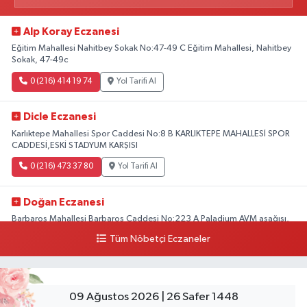
Alp Koray Eczanesi
Eğitim Mahallesi Nahitbey Sokak No:47-49 C Eğitim Mahallesi, Nahitbey
Sokak, 47-49c
0 (216) 414 19 74
Yol Tarifi Al
Dicle Eczanesi
Karlıktepe Mahallesi Spor Caddesi No:8 B KARLIKTEPE MAHALLESİ SPOR
CADDESİ,ESKİ STADYUM KARŞISI
0 (216) 473 37 80
Yol Tarifi Al
Doğan Eczanesi
Barbaros Mahallesi Barbaros Caddesi No:223 A Paladium AVM aşağısı,
Mersinli Ciğerci Apo ve 32. Noter arası
Tüm Nöbetçi Eczaneler
0 (216) 315 64 48
Yol Tarifi Al
Mali Eczanesi
09 Ağustos 2026 | 26 Safer 1448
Merkez Mahallesi Tüloğlu Sokak No:4 A REŞİTPAŞACADDESİ QNB BANK