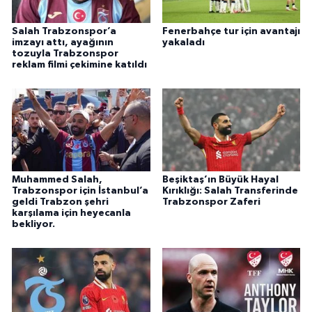
Salah Trabzonspor’a
Fenerbahçe tur için avantajı
imzayı attı, ayağının
yakaladı
tozuyla Trabzonspor
reklam filmi çekimine katıldı
Muhammed Salah,
Beşiktaş’ın Büyük Hayal
Trabzonspor için İstanbul’a
Kırıklığı: Salah Transferinde
geldi Trabzon şehri
Trabzonspor Zaferi
karşılama için heyecanla
bekliyor.