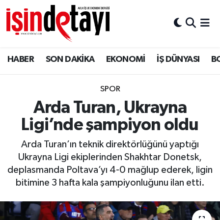
DÜNYA
Nöbetçi Eczaneler
HABER
SON DAKİKA
EKONOMİ
İŞ DÜNYASI
B
Eğitim
Hava Durumu
EKONOMİ
İstanbul Namaz Vakitleri
SPOR
Arda Turan, Ukrayna
ENERJİ HABERİ
Trafik Durumu
Ligi’nde şampiyon oldu
GAYRİMENKUL
Süper Lig Puan Durumu ve Fikstür
Arda Turan’ın teknik direktörlüğünü yaptığı
Ukrayna Ligi ekiplerinden Shakhtar Donetsk,
HABER
Tüm Manşetler
deplasmanda Poltava’yı 4-0 mağlup ederek, ligin
bitimine 3 hafta kala şampiyonluğunu ilan etti.
LOJİSTİK
Son Dakika Haberleri
MAGAZİN
Haber Arşivi