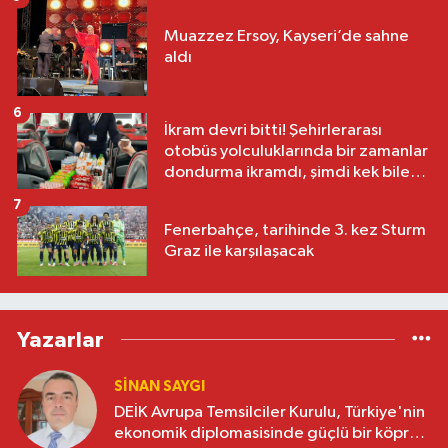
Muazzez Ersoy, Kayseri’de sahne
aldı
6
İkram devri bitti! Şehirlerarası
otobüs yolculuklarında bir zamanlar
dondurma ikramdı, şimdi kek bile
yok
7
Fenerbahçe, tarihinde 3. kez Sturm
Graz ile karşılaşacak
Yazarlar
SINAN SAYGI
DEİK Avrupa Temsilciler Kurulu, Türkiye'nin
ekonomik diplomasisinde güçlü bir köprü