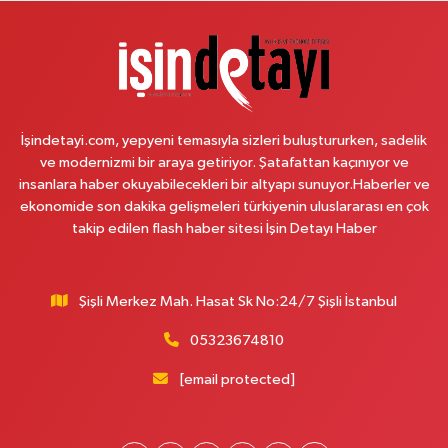
Lotuslar Binası
0 (212) 852 91 96
Yol Tarifi Al
Çemberlitaş Eczanesi
Binbirdirek Mahallesi Peykane Caddesi 25 A
İşindetayi.com, yepyeni temasıyla sizleri buluştururken, sadelik
0 (212) 590 90 09
Yol Tarifi Al
ve modernizmi bir araya getiriyor. Şatafattan kaçınıyor ve
insanlara haber okuyabilecekleri bir altyapı sunuyor.Haberler ve
Naciye Eczanesi
ekonomide son dakika gelişmeleri türkiyenin uluslararası en çok
Esentepe Mahallesi 2388. Sokak 8 A 38 NOLU ASM YANI - ESENTEPE
takip edilen flash haber sitesi İşin Detayı Haber
MERKEZ CAMİNİN ORDAKİ GÜVEN KASABIN KARŞI SOKAĞINDA
0 (552) 156 57 58
Yol Tarifi Al
Şişli Merkez Mah. Hasat Sk No:24/7 Şişli İstanbul
Tozkoparan Eczanesi
05323674810
Mehmet Nesih Özmen Mahallesi Zeki Sokak No:28 A MEVLANA FIRININ
YAN DÜKKANI
[email protected]
0 (212) 481 73 25
Yol Tarifi Al
Burak Eczanesi