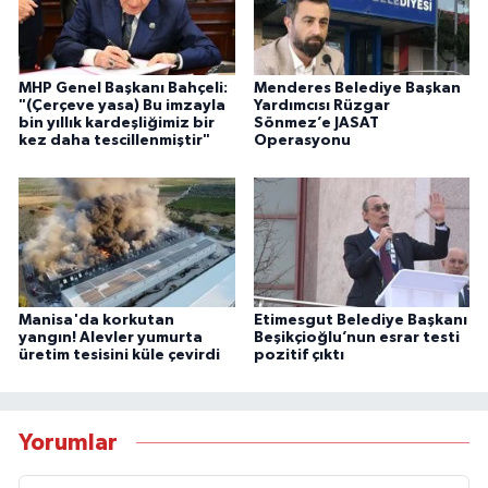
MHP Genel Başkanı Bahçeli:
Menderes Belediye Başkan
"(Çerçeve yasa) Bu imzayla
Yardımcısı Rüzgar
bin yıllık kardeşliğimiz bir
Sönmez’e JASAT
kez daha tescillenmiştir"
Operasyonu
Manisa'da korkutan
Etimesgut Belediye Başkanı
yangın! Alevler yumurta
Beşikçioğlu’nun esrar testi
üretim tesisini küle çevirdi
pozitif çıktı
Yorumlar