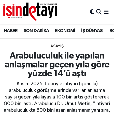
DÜNYA
Nöbetçi Eczaneler
HABER
SON DAKİKA
EKONOMİ
İŞ DÜNYASI
B
Eğitim
Hava Durumu
EKONOMİ
İstanbul Namaz Vakitleri
ASAYİŞ
Arabuluculuk ile yapılan
ENERJİ HABERİ
Trafik Durumu
anlaşmalar geçen yıla göre
GAYRİMENKUL
Süper Lig Puan Durumu ve Fikstür
yüzde 14’ü aştı
Kasım 2025 itibariyle ihtiyari (gönüllü)
HABER
Tüm Manşetler
arabuluculuk görüşmelerinde varılan anlaşma
sayısı geçen yıla kıyasla 100 bin artış göstererek
LOJİSTİK
Son Dakika Haberleri
800 bini aştı. Arabulucu Dr. Umut Metin, "İhtiyari
arabuluculukta 800 bini aşan anlaşmanın yanı sıra,
MAGAZİN
Haber Arşivi