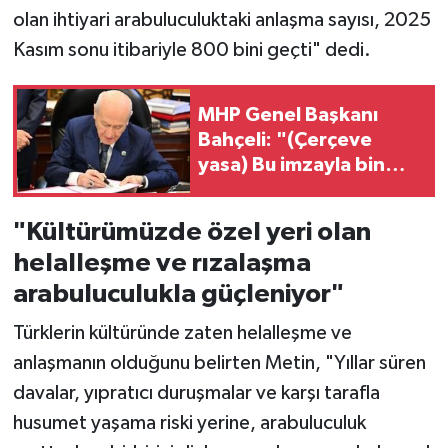
olan ihtiyari arabuluculuktaki anlaşma sayısı, 2025
Kasım sonu itibariyle 800 bini geçti" dedi.
MHP Genel Başkanı
Bahçeli: "(Çerçeve
yasa) Bu imzayla bin
yıllık kardeşliğimiz bir
kez daha
"Kültürümüzde özel yeri olan
tescillenmiştir"
helalleşme ve rızalaşma
arabuluculukla güçleniyor"
Türklerin kültüründe zaten helalleşme ve
anlaşmanın olduğunu belirten Metin, "Yıllar süren
davalar, yıpratıcı duruşmalar ve karşı tarafla
husumet yaşama riski yerine, arabuluculuk