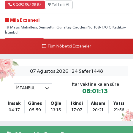
0 (530) 067 09 97
Yol Tarifi Al
Mila Eczanesi
19 Mayıs Mahallesi, Şemsettin Günaltay Caddesi No:168-170 G Kadıköy
İstanbul
0 (216) 514 23 73
Yol Tarifi Al
Tüm Nöbetçi Eczaneler
Gültepe Hayat Eczanesi
Ortabayır Mahallesi, Talatpaşa Caddesi, No:123 A Gültepe Kağıthane
İstanbul
07 Ağustos 2026 | 24 Safer 1448
0 (212) 270 59 75
Yol Tarifi Al
İftar vaktine kalan süre
İSTANBUL
08:01:12
Gültepe Hayat Eczanesi
Ortabayır Mahallesi, Talatpaşa Caddesi, No:123 A Gültepe Kağıthane
İmsak
Güneş
Öğle
İkindi
Akşam
Yatsı
İstanbul
04:17
05:59
13:15
17:07
20:21
21:56
0 (212) 270 59 75
Yol Tarifi Al
Gedikpaşa Eczanesi