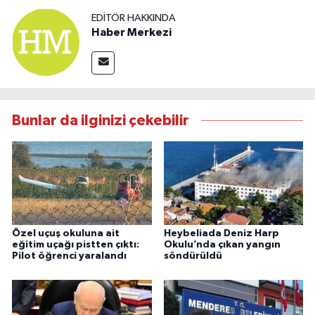
EDITÖR HAKKINDA
Haber Merkezi
Bunlar da ilginizi çekebilir
Özel uçuş okuluna ait
Heybeliada Deniz Harp
eğitim uçağı pistten çıktı:
Okulu’nda çıkan yangın
Pilot öğrenci yaralandı
söndürüldü