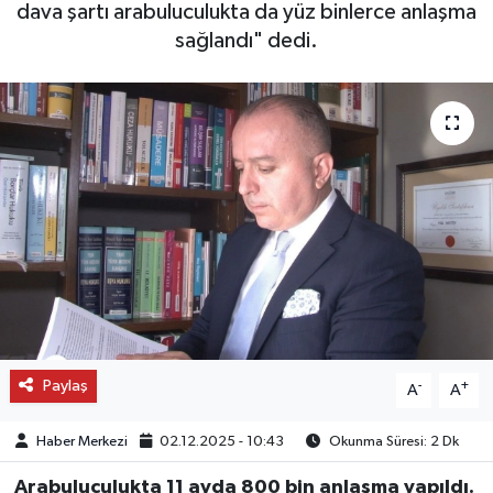
dava şartı arabuluculukta da yüz binlerce anlaşma
sağlandı" dedi.
OTO DETAY
SAĞLIK
SON DAKİKA
SPOR
FİNANS
Paylaş
-
+
A
A
Haber Merkezi
02.12.2025 - 10:43
Okunma Süresi: 2 Dk
Arabuluculukta 11 ayda 800 bin anlaşma yapıldı.