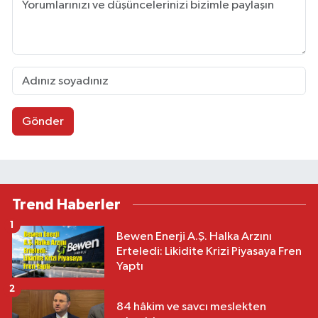
Gönder
Trend Haberler
1
Bewen Enerji A.Ş. Halka Arzını
Erteledi: Likidite Krizi Piyasaya Fren
Yaptı
2
84 hâkim ve savcı meslekten