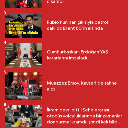
çıkarıldı
3
Rubio’nun İran çıkışıyla petrol
çakıldı: Brent 80’in altında
4
Cumhurbaşkanı Erdoğan YAŞ
kararlarını imzaladı
5
Muazzez Ersoy, Kayseri’de sahne
aldı
6
İkram devri bitti! Şehirlerarası
otobüs yolculuklarında bir zamanlar
dondurma ikramdı, şimdi kek bile