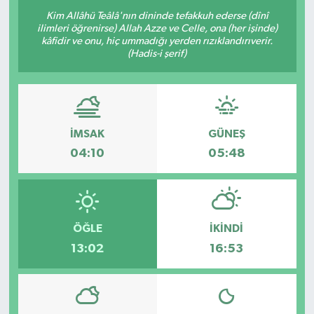
Kim Allâhü Teâlâ'nın dininde tefakkuh ederse (dînî
OTO DETAY
ilimleri öğrenirse) Allah Azze ve Celle, ona (her işinde)
kâfidir ve onu, hiç ummadığı yerden rızıklandırıverir.
(Hadis-i şerif)
SAĞLIK
SON DAKİKA
SPOR
İMSAK
GÜNEŞ
04:10
05:48
FİNANS
ÖĞLE
İKINDI
13:02
16:53