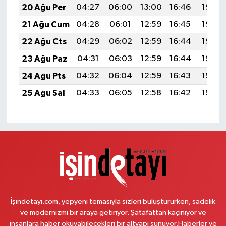
20 Ağu Per
04:27
06:00
13:00
16:46
19:49
21 Ağu Cum
04:28
06:01
12:59
16:45
19:48
22 Ağu Cts
04:29
06:02
12:59
16:44
19:46
23 Ağu Paz
04:31
06:03
12:59
16:44
19:45
24 Ağu Pts
04:32
06:04
12:59
16:43
19:44
25 Ağu Sal
04:33
06:05
12:58
16:42
19:42
İşindetayi.com, yepyeni temasıyla sizleri buluştururken, sadelik
ve modernizmi bir araya getiriyor. Şatafattan kaçınıyor ve
insanlara haber okuyabilecekleri bir altyapı sunuyor.Haberler ve