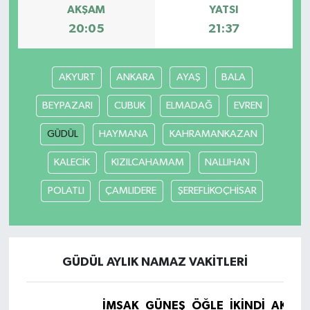
AKŞAM
YATSI
20:05
21:37
AKYURT
ANKARA
AYAŞ
BALA
BEYPAZARI
CUBUK
ELMADAĞ
EVREN
GÜDÜL
HAYMANA
KAHRAMANKAZAN
KALECİK
KIZILCAHAMAM
NALLIHAN
POLATLI
ÇAMLIDERE
ŞEREFLİKOÇHİSAR
GÜDÜL AYLIK NAMAZ VAKITLERI
İMSAK
GÜNEŞ
ÖĞLE
İKINDI
AKŞA