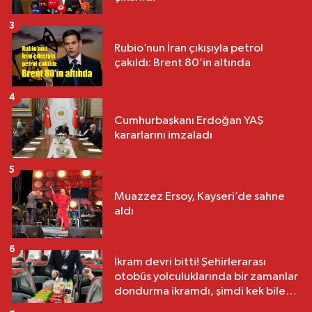
3
Rubio’nun İran çıkışıyla petrol
çakıldı: Brent 80’in altında
4
Cumhurbaşkanı Erdoğan YAŞ
kararlarını imzaladı
5
Muazzez Ersoy, Kayseri’de sahne
aldı
6
İkram devri bitti! Şehirlerarası
otobüs yolculuklarında bir zamanlar
dondurma ikramdı, şimdi kek bile
yok