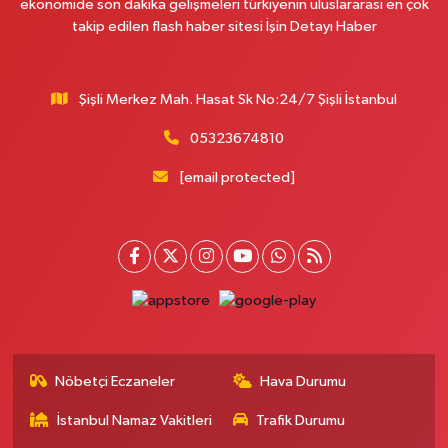
ekonomide son dakika gelişmeleri türkiyenin uluslararası en çok
takip edilen flash haber sitesi İşin Detayı Haber
0 (212) 823 53 43
Yol Tarifi Al
Eren Aydın Eczanesi
Şişli Merkez Mah. Hasat Sk No:24/7 Şişli İstanbul
Siyavuşpaşa Mahallesi Adnan Kahveci Bulvarı 154 B MEMORIAL
HASTANESİNİN 100 METRE YUKARISI - FİZİK TEDAVİ HASTANESİNİN 100
METRE AŞAĞISI
05323674810
0 (212) 441 38 16
Yol Tarifi Al
[email protected]
Yaşam Eczanesi
Osmangazi Mahallesi Atayolu Caddesi 10C-D KAYA ÇİFTLİĞİ İLE KÖFTECİ
YUSUF ARASINDA, TARIM KOOPERATİF MARKETİ KARŞISI,SAAT KULESİNİN
ÇAPRAZINDA
0 (506) 466 78 60
Yol Tarifi Al
Müge Eczanesi
Nöbetçi Eczaneler
Hava Durumu
19 Mayıs Mahallesi Bayar Caddesi 55B Acıbadem Kozyatağı
Hastanesinin 200m Aşağısındaki İlk Işıklarda. (30 Ağustos İlkokulunun
100m Yukarısında)
İstanbul Namaz Vakitleri
Trafik Durumu