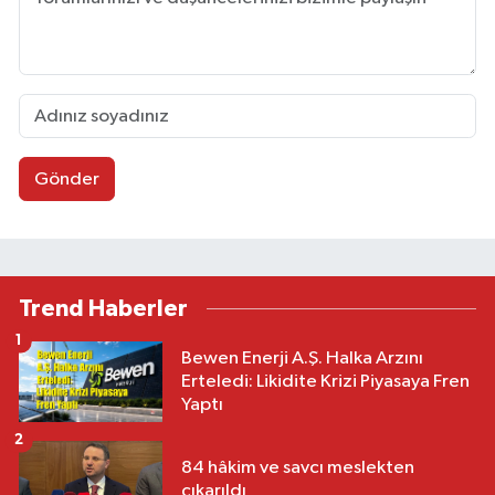
Gönder
Trend Haberler
1
Bewen Enerji A.Ş. Halka Arzını
Erteledi: Likidite Krizi Piyasaya Fren
Yaptı
2
84 hâkim ve savcı meslekten
çıkarıldı