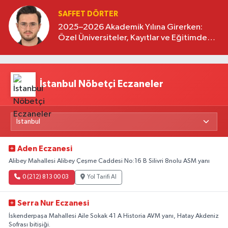
SAFFET DÖRTER
2025–2026 Akademik Yılına Girerken:
Özel Üniversiteler, Kayıtlar ve Eğitimde
Yeni Beklentiler
İstanbul Nöbetçi Eczaneler
Aden Eczanesi
Alibey Mahallesi Alibey Çeşme Caddesi No:16 B Silivri 8nolu ASM yanı
0 (212) 813 00 03
Yol Tarifi Al
Serra Nur Eczanesi
İskenderpaşa Mahallesi Aile Sokak 41 A Historia AVM yanı, Hatay Akdeniz
Sofrası bitişiği.