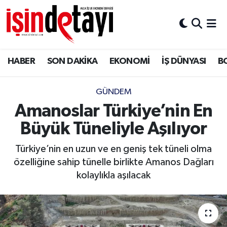
DÜNYA
Nöbetçi Eczaneler
HABER
SON DAKİKA
EKONOMİ
İŞ DÜNYASI
B
Eğitim
Hava Durumu
EKONOMİ
İstanbul Namaz Vakitleri
GÜNDEM
Amanoslar Türkiye’nin En
ENERJİ HABERİ
Trafik Durumu
Büyük Tüneliyle Aşılıyor
GAYRİMENKUL
Süper Lig Puan Durumu ve Fikstür
Türkiye’nin en uzun ve en geniş tek tüneli olma
özelliğine sahip tünelle birlikte Amanos Dağları
HABER
Tüm Manşetler
kolaylıkla aşılacak
LOJİSTİK
Son Dakika Haberleri
MAGAZİN
Haber Arşivi