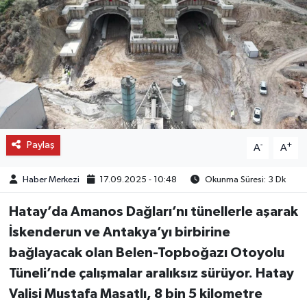
OTO DETAY
SAĞLIK
SON DAKİKA
SPOR
Paylaş
-
+
A
A
FİNANS
Haber Merkezi
17.09.2025 - 10:48
Okunma Süresi: 3 Dk
Hatay’da Amanos Dağları’nı tünellerle aşarak
İskenderun ve Antakya’yı birbirine
bağlayacak olan Belen-Topboğazı Otoyolu
Tüneli’nde çalışmalar aralıksız sürüyor. Hatay
Valisi Mustafa Masatlı, 8 bin 5 kilometre