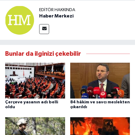
EDITÖR HAKKINDA
Haber Merkezi
Bunlar da ilginizi çekebilir
Çerçeve yasanın adı belli
84 hâkim ve savcı meslekten
oldu
çıkarıldı