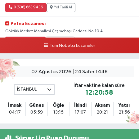
0 (536) 663 94 36
Yol Tarifi Al
Petna Eczanesi
Göktürk Merkez Mahallesi Çeşmebaşı Caddesi No:10 A
0 (212) 360 18 23
Yol Tarifi Al
Tüm Nöbetçi Eczaneler
Sacide Eczanesi
Karlıktepe Mahallesi Soğanlık Caddesi No:34 A
07 Ağustos 2026 | 24 Safer 1448
0 (216) 504 24 53
Yol Tarifi Al
İftar vaktine kalan süre
İSTANBUL
Bulvar Eczanesi
12:20:57
Ahmet Yesevi Mahallesi Abbas Medeni Sokak 17 A Çiftlik köprüsünü
geçtikten sonra Harman Mobilya arkası, Tulumba mevki, ECZANELER
İmsak
Güneş
Öğle
İkindi
Akşam
Yatsı
BÖLGESİ (GÜNEŞ, BULVAR, ÇİĞDEM, DEVA ECZANELERİ) eski gazi sağlık
04:17
05:59
13:15
17:07
20:21
21:56
o
0 (216) 208 59 51
Yol Tarifi Al
Süper Lig Puan Durumu