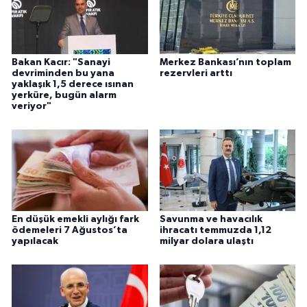
Bakan Kacır: "Sanayi
Merkez Bankası’nın toplam
devriminden bu yana
rezervleri arttı
yaklaşık 1,5 derece ısınan
yerküre, bugün alarm
veriyor"
En düşük emekli aylığı fark
Savunma ve havacılık
ödemeleri 7 Ağustos’ta
ihracatı temmuzda 1,12
yapılacak
milyar dolara ulaştı