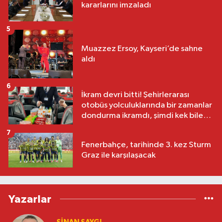
kararlarını imzaladı
5
Muazzez Ersoy, Kayseri’de sahne
aldı
6
İkram devri bitti! Şehirlerarası
otobüs yolculuklarında bir zamanlar
dondurma ikramdı, şimdi kek bile
yok
7
Fenerbahçe, tarihinde 3. kez Sturm
Graz ile karşılaşacak
Yazarlar