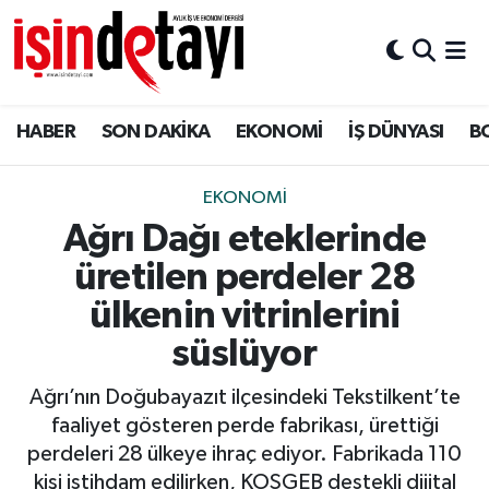
DÜNYA
Nöbetçi Eczaneler
HABER
SON DAKİKA
EKONOMİ
İŞ DÜNYASI
B
Eğitim
Hava Durumu
EKONOMİ
İstanbul Namaz Vakitleri
EKONOMİ
Ağrı Dağı eteklerinde
ENERJİ HABERİ
Trafik Durumu
üretilen perdeler 28
GAYRİMENKUL
Süper Lig Puan Durumu ve Fikstür
ülkenin vitrinlerini
süslüyor
HABER
Tüm Manşetler
Ağrı’nın Doğubayazıt ilçesindeki Tekstilkent’te
LOJİSTİK
Son Dakika Haberleri
faaliyet gösteren perde fabrikası, ürettiği
perdeleri 28 ülkeye ihraç ediyor. Fabrikada 110
MAGAZİN
Haber Arşivi
kişi istihdam edilirken, KOSGEB destekli dijital