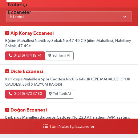
Alp Koray Eczanesi
Eğitim Mahallesi Nahitbey Sokak No:47-49 C Eğitim Mahallesi, Nahitbey
Sokak, 47-49c
0 (216) 414 19 74
Yol Tarifi Al
Dicle Eczanesi
Karlıktepe Mahallesi Spor Caddesi No:8 B KARLIKTEPE MAHALLESİ SPOR
CADDESİ,ESKİ STADYUM KARŞISI
0 (216) 473 37 80
Yol Tarifi Al
Doğan Eczanesi
Barbaros Mahallesi Barbaros Caddesi No:223 A Paladium AVM aşağısı,
Mersinli Ciğerci Apo ve 32. Noter arası
Tüm Nöbetçi Eczaneler
0 (216) 315 64 48
Yol Tarifi Al