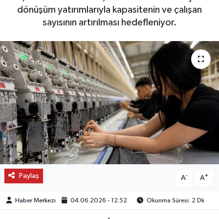
dönüşüm yatırımlarıyla kapasitenin ve çalışan
OTO DETAY
sayısının artırılması hedefleniyor.
SAĞLIK
SON DAKİKA
SPOR
FİNANS
Paylaş
-
+
A
A
Haber Merkezi
04.06.2026 - 12:52
Okunma Süresi: 2 Dk