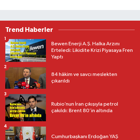
Trend Haberler
1
Bewen Enerji A.Ş. Halka Arzını
Erteledi: Likidite Krizi Piyasaya Fren
Yaptı
2
84 hâkim ve savcı meslekten
çıkarıldı
3
Rubio’nun İran çıkışıyla petrol
çakıldı: Brent 80’in altında
4
Cumhurbaşkanı Erdoğan YAŞ