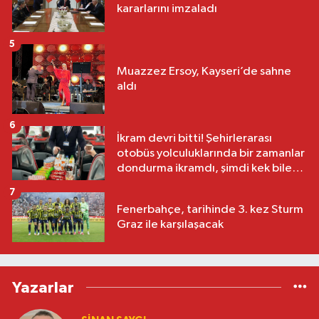
kararlarını imzaladı
5
Muazzez Ersoy, Kayseri’de sahne
aldı
6
İkram devri bitti! Şehirlerarası
otobüs yolculuklarında bir zamanlar
dondurma ikramdı, şimdi kek bile
yok
7
Fenerbahçe, tarihinde 3. kez Sturm
Graz ile karşılaşacak
Yazarlar