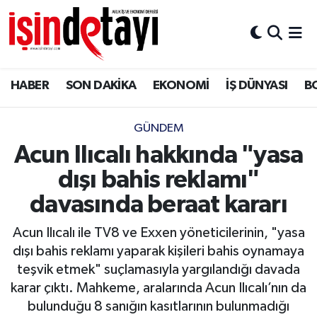
DÜNYA
Nöbetçi Eczaneler
HABER
SON DAKİKA
EKONOMİ
İŞ DÜNYASI
B
Eğitim
Hava Durumu
EKONOMİ
İstanbul Namaz Vakitleri
GÜNDEM
Acun Ilıcalı hakkında "yasa
ENERJİ HABERİ
Trafik Durumu
dışı bahis reklamı"
GAYRİMENKUL
Süper Lig Puan Durumu ve Fikstür
davasında beraat kararı
Acun Ilıcalı ile TV8 ve Exxen yöneticilerinin, "yasa
HABER
Tüm Manşetler
dışı bahis reklamı yaparak kişileri bahis oynamaya
teşvik etmek" suçlamasıyla yargılandığı davada
LOJİSTİK
Son Dakika Haberleri
karar çıktı. Mahkeme, aralarında Acun Ilıcalı’nın da
bulunduğu 8 sanığın kasıtlarının bulunmadığı
MAGAZİN
Haber Arşivi