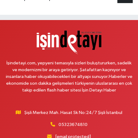
Ülker Eczanesi
Mevlana Mahallesi Hürriyet Caddesi 10B Innovia 1. Etap Yolu Üzeri
Öğretmenler Sitesi ve Albayrak Cami yanı, Güzelyurt 2 Nolu ASM Karşısı,
Lotuslar Binası
0 (212) 852 91 96
Yol Tarifi Al
Çemberlitaş Eczanesi
Binbirdirek Mahallesi Peykane Caddesi 25 A
İşindetayi.com, yepyeni temasıyla sizleri buluştururken, sadelik
0 (212) 590 90 09
Yol Tarifi Al
ve modernizmi bir araya getiriyor. Şatafattan kaçınıyor ve
insanlara haber okuyabilecekleri bir altyapı sunuyor.Haberler ve
Naciye Eczanesi
ekonomide son dakika gelişmeleri türkiyenin uluslararası en çok
Esentepe Mahallesi 2388. Sokak 8 A 38 NOLU ASM YANI - ESENTEPE
takip edilen flash haber sitesi İşin Detayı Haber
MERKEZ CAMİNİN ORDAKİ GÜVEN KASABIN KARŞI SOKAĞINDA
0 (552) 156 57 58
Yol Tarifi Al
Şişli Merkez Mah. Hasat Sk No:24/7 Şişli İstanbul
Tozkoparan Eczanesi
05323674810
Mehmet Nesih Özmen Mahallesi Zeki Sokak No:28 A MEVLANA FIRININ
YAN DÜKKANI
[email protected]