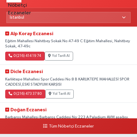
Alp Koray Eczanesi
Eğitim Mahallesi Nahitbey Sokak No:47-49 C Eğitim Mahallesi, Nahitbey
Sokak, 47-49c
0 (216) 414 19 74
Yol Tarifi Al
Dicle Eczanesi
Karlıktepe Mahallesi Spor Caddesi No:8 B KARLIKTEPE MAHALLESİ SPOR
CADDESİ,ESKİ STADYUM KARŞISI
0 (216) 473 37 80
Yol Tarifi Al
Doğan Eczanesi
Barbaros Mahallesi Barbaros Caddesi No:223 A Paladium AVM aşağısı,
Mersinli Ciğerci Apo ve 32. Noter arası
Tüm Nöbetçi Eczaneler
0 (216) 315 64 48
Yol Tarifi Al