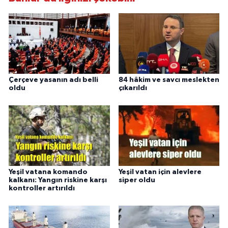
Çerçeve yasanın adı belli
84 hâkim ve savcı meslekten
oldu
çıkarıldı
Yeşil vatana komando
Yeşil vatan için alevlere
kalkanı: Yangın riskine karşı
siper oldu
kontroller artırıldı