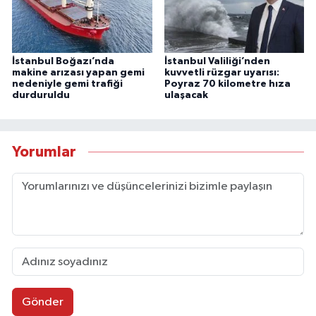
İstanbul Boğazı’nda
İstanbul Valiliği’nden
makine arızası yapan gemi
kuvvetli rüzgar uyarısı:
nedeniyle gemi trafiği
Poyraz 70 kilometre hıza
durduruldu
ulaşacak
Yorumlar
Gönder