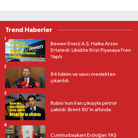
Trend Haberler
1
Bewen Enerji A.Ş. Halka Arzını
Erteledi: Likidite Krizi Piyasaya Fren
Yaptı
2
84 hâkim ve savcı meslekten
çıkarıldı
3
Rubio’nun İran çıkışıyla petrol
çakıldı: Brent 80’in altında
4
Cumhurbaşkanı Erdoğan YAŞ