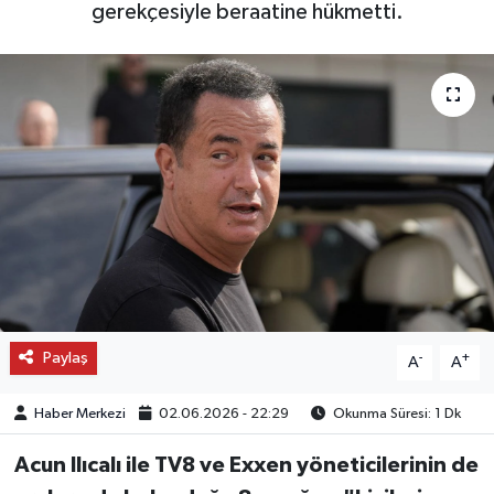
gerekçesiyle beraatine hükmetti.
OTO DETAY
SAĞLIK
SON DAKİKA
SPOR
FİNANS
Paylaş
-
+
A
A
Haber Merkezi
02.06.2026 - 22:29
Okunma Süresi: 1 Dk
Acun Ilıcalı ile TV8 ve Exxen yöneticilerinin de